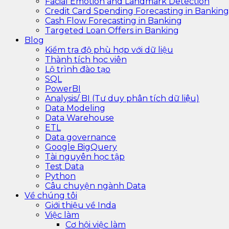
Facial Emotion and Landmark Detection
Credit Card Spending Forecasting in Banking
Cash Flow Forecasting in Banking
Targeted Loan Offers in Banking
Blog
Kiểm tra độ phù hợp với dữ liệu
Thành tích học viên
Lộ trình đào tạo
SQL
PowerBI
Analysis/ BI (Tư duy phân tích dữ liệu)
Data Modeling
Data Warehouse
ETL
Data governance
Google BigQuery
Tài nguyên học tập
Test Data
Python
Câu chuyện ngành Data
Về chúng tôi
Giới thiệu về Inda
Việc làm
Cơ hội việc làm