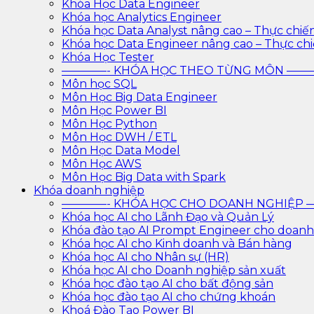
Khóa Học Data Engineer
Khóa học Analytics Engineer
Khóa học Data Analyst nâng cao – Thực chiế
Khóa học Data Engineer nâng cao – Thực ch
Khóa Học Tester
————- KHÓA HỌC THEO TỪNG MÔN —
Môn học SQL
Môn Học Big Data Engineer
Môn Học Power BI
Môn Học Python
Môn Học DWH / ETL
Môn Học Data Model
Môn Học AWS
Môn Học Big Data with Spark
Khóa doanh nghiệp
————- KHÓA HỌC CHO DOANH NGHIỆ
Khóa học AI cho Lãnh Đạo và Quản Lý
Khóa đào tạo AI Prompt Engineer cho doanh
Khóa học AI cho Kinh doanh và Bán hàng
Khóa học AI cho Nhân sự (HR)
Khóa học AI cho Doanh nghiệp sản xuất
Khóa học đào tạo AI cho bất động sản
Khóa học đào tạo AI cho chứng khoán
Khoá Đào Tạo Power BI