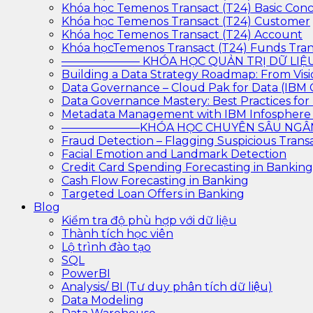
Khóa học Temenos Transact (T24) Basic Con
Khóa học Temenos Transact (T24) Customer
Khóa học Temenos Transact (T24) Account
Khóa họcTemenos Transact (T24) Funds Tran
——————— KHÓA HỌC QUẢN TRỊ DỮ L
Building a Data Strategy Roadmap: From Visi
Data Governance – Cloud Pak for Data (IBM
Data Governance Mastery: Best Practices f
Metadata Management with IBM Infosphere
———————KHÓA HỌC CHUYÊN SÂU N
Fraud Detection – Flagging Suspicious Trans
Facial Emotion and Landmark Detection
Credit Card Spending Forecasting in Banking
Cash Flow Forecasting in Banking
Targeted Loan Offers in Banking
Blog
Kiểm tra độ phù hợp với dữ liệu
Thành tích học viên
Lộ trình đào tạo
SQL
PowerBI
Analysis/ BI (Tư duy phân tích dữ liệu)
Data Modeling