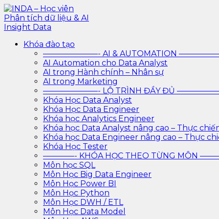
Skip
to
content
INDA – Học viên Phân tích dữ liệu & AI Insight Data
INDA – Học viện Đào tạo phân tích dữ liệu & AI chuyên
Khóa đào tạo
trình với AI
———————- AI & AUTOMATION ————
AI Automation cho Data Analyst
AI trong Hành chính – Nhân sự
AI trong Marketing
———————- LỘ TRÌNH ĐẦY ĐỦ ————
Khóa Học Data Analyst
Khóa Học Data Engineer
Khóa học Analytics Engineer
Khóa học Data Analyst nâng cao – Thực chiế
Khóa học Data Engineer nâng cao – Thực ch
Khóa Học Tester
————- KHÓA HỌC THEO TỪNG MÔN —
Môn học SQL
Môn Học Big Data Engineer
Môn Học Power BI
Môn Học Python
Môn Học DWH / ETL
Môn Học Data Model