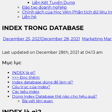
Liên Kết Tuyển Dụng
Đào tạo doanh nghiệp
Chính sách của Học Viện Phân tích dữ liệu In
Liên hệ
INDEX TRONG DATABASE
December 25, 2021
December 28, 2021
Marketing Mar
Last updated on December 28th, 2021 at 04:13 am
Mục lục
INDEX là gì?
>>> Đọc thêm:
Index database dùng để làm gì?
Cấu trúc của Index?
Các kiểu index
Dùng Index Database thế nào cho hiệu quả?
Bài viết liên quan:
INDEX là gì?