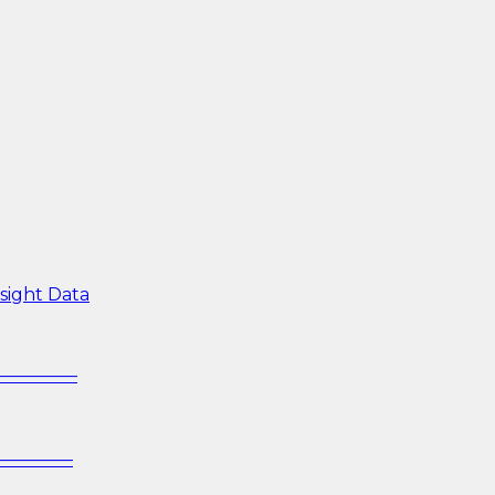
sight Data
—————–
—————–