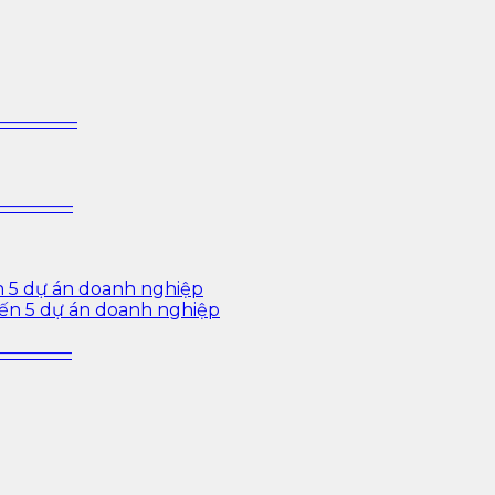
 sâu cho ngành ngân hàng – bảo hiểm – chứng khoán và d
—————–
—————–
n 5 dự án doanh nghiệp
iến 5 dự án doanh nghiệp
—————–