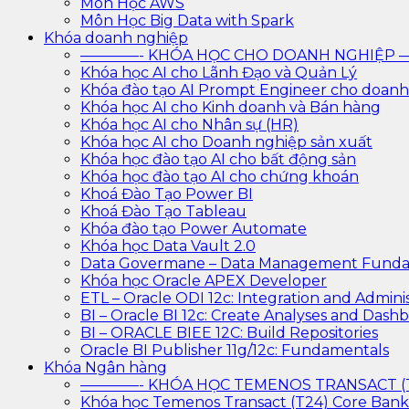
Môn Học AWS
Môn Học Big Data with Spark
Khóa doanh nghiệp
————- KHÓA HỌC CHO DOANH NGHIỆ
Khóa học AI cho Lãnh Đạo và Quản Lý
Khóa đào tạo AI Prompt Engineer cho doanh
Khóa học AI cho Kinh doanh và Bán hàng
Khóa học AI cho Nhân sự (HR)
Khóa học AI cho Doanh nghiệp sản xuất
Khóa học đào tạo AI cho bất động sản
Khóa học đào tạo AI cho chứng khoán
Khoá Đào Tạo Power BI
Khoá Đào Tạo Tableau
Khóa đào tạo Power Automate
Khóa học Data Vault 2.0
Data Govermane – Data Management Funda
Khóa học Oracle APEX Developer
ETL – Oracle ODI 12c: Integration and Adminis
BI – Oracle BI 12c: Create Analyses and Dash
BI – ORACLE BIEE 12C: Build Repositories
Oracle BI Publisher 11g/12c: Fundamentals
Khóa Ngân hàng
————- KHÓA HỌC TEMENOS TRANSACT 
Khóa học Temenos Transact (T24) Core Ban