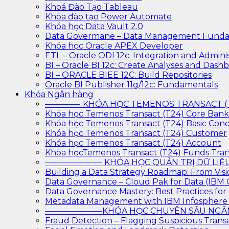
Khoá Đào Tạo Tableau
Khóa đào tạo Power Automate
Khóa học Data Vault 2.0
Data Govermane – Data Management Funda
Khóa học Oracle APEX Developer
ETL – Oracle ODI 12c: Integration and Adminis
BI – Oracle BI 12c: Create Analyses and Dash
BI – ORACLE BIEE 12C: Build Repositories
Oracle BI Publisher 11g/12c: Fundamentals
Khóa Ngân hàng
————- KHÓA HỌC TEMENOS TRANSACT 
Khóa học Temenos Transact (T24) Core Ban
Khóa học Temenos Transact (T24) Basic Con
Khóa học Temenos Transact (T24) Customer
Khóa học Temenos Transact (T24) Account
Khóa họcTemenos Transact (T24) Funds Tran
——————— KHÓA HỌC QUẢN TRỊ DỮ L
Building a Data Strategy Roadmap: From Visi
Data Governance – Cloud Pak for Data (IBM
Data Governance Mastery: Best Practices f
Metadata Management with IBM Infosphere
———————KHÓA HỌC CHUYÊN SÂU N
Fraud Detection – Flagging Suspicious Trans