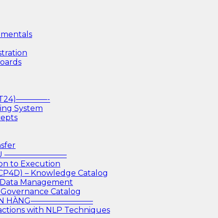
mentals
tration
boards
(T24)————-
king System
cepts
sfer
IỆU ————————
on to Execution
 CP4D) – Knowledge Catalog
or Data Management
 Governance Catalog
GÂN HÀNG————————
actions with NLP Techniques