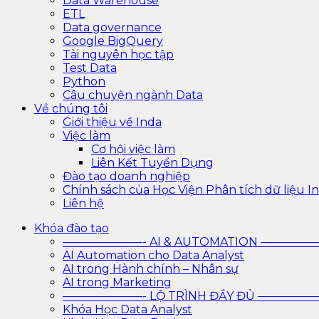
Data Warehouse
ETL
Data governance
Google BigQuery
Tài nguyên học tập
Test Data
Python
Câu chuyện ngành Data
Về chúng tôi
Giới thiệu về Inda
Việc làm
Cơ hội việc làm
Liên Kết Tuyển Dụng
Đào tạo doanh nghiệp
Chính sách của Học Viện Phân tích dữ liệu In
Liên hệ
Khóa đào tạo
———————- AI & AUTOMATION ————
AI Automation cho Data Analyst
AI trong Hành chính – Nhân sự
AI trong Marketing
———————- LỘ TRÌNH ĐẦY ĐỦ ————
Khóa Học Data Analyst