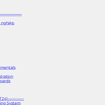
P ——————–
 nghiệp
mentals
tration
boards
(T24)————-
king System