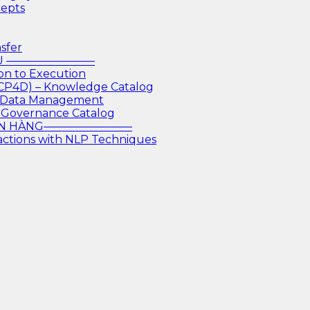
cepts
sfer
IỆU ————————
on to Execution
 CP4D) – Knowledge Catalog
or Data Management
 Governance Catalog
GÂN HÀNG————————
actions with NLP Techniques