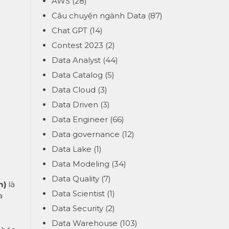
AWS
(28)
Câu chuyện ngành Data
(87)
Chat GPT
(14)
Contest 2023
(2)
Data Analyst
(44)
Data Catalog
(5)
Data Cloud
(3)
Data Driven
(3)
Data Engineer
(66)
Data governance
(12)
Data Lake
(1)
Data Modeling
(34)
Data Quality
(7)
m)
là
Data Scientist
(1)
a
Data Security
(2)
Data Warehouse
(103)