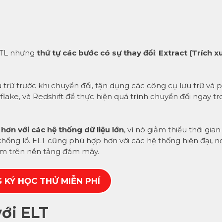
ETL nhưng
thứ tự các bước có sự thay đổi
:
Extract (Trích xu
ưu trữ trước khi chuyển đổi, tận dụng các công cụ lưu trữ và 
ake, và Redshift để thực hiện quá trình chuyển đổi ngay t
hơn với các hệ thống dữ liệu lớn
, vì nó giảm thiểu thời gia
u khổng lồ. ELT cũng phù hợp hơn với các hệ thống hiện đại, nơ
nằm trên nền tảng đám mây.
 KÝ HỌC THỬ MIỄN PHÍ
với ELT