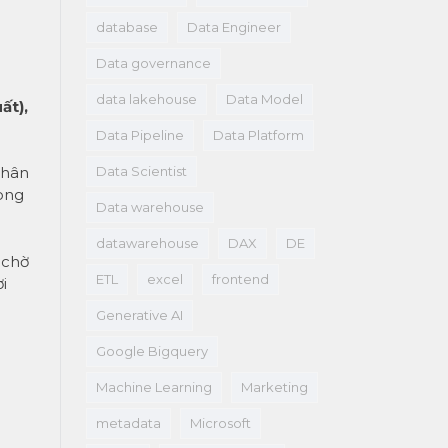
database
Data Engineer
Data governance
data lakehouse
Data Model
ất),
Data Pipeline
Data Platform
Data Scientist
phân
rong
Data warehouse
datawarehouse
DAX
DE
n chờ
ETL
excel
frontend
i
Generative AI
Google Bigquery
Machine Learning
Marketing
metadata
Microsoft