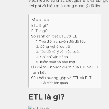
Việc hiểu rõ sự khác biệt giữa ETL và ELT 
chi phí và hiệu quả trong quản lý dữ liệu.
Mục lục
ETL là gì?
ELT là gì?
So sánh chi tiết ETL với ELT
1. Thời điểm chuyển đổi dữ liệu
2. Công nghệ lưu trữ
3. Tốc độ xử lý và hiệu suất
4. Chi phí vận hành
5. Kiểm soát và bảo mật
Ưu điểm – nhược điểm của ETL và ELT
Tạm kết
Câu hỏi thường gặp về ETL và ELT
Bài viết liên quan:
ETL là gì?