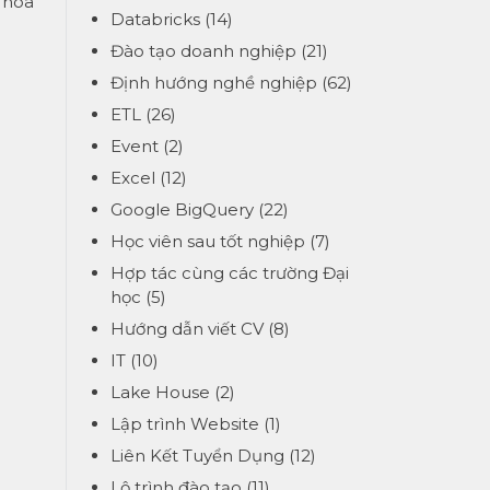
 hóa
Databricks
(14)
Đào tạo doanh nghiệp
(21)
Định hướng nghề nghiệp
(62)
ETL
(26)
Event
(2)
Excel
(12)
Google BigQuery
(22)
Học viên sau tốt nghiệp
(7)
Hợp tác cùng các trường Đại
học
(5)
Hướng dẫn viết CV
(8)
IT
(10)
Lake House
(2)
Lập trình Website
(1)
Liên Kết Tuyển Dụng
(12)
Lộ trình đào tạo
(11)