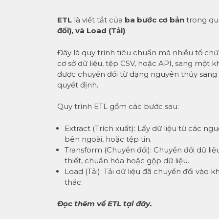
ETL
là viết tắt của
ba bước cơ bản
trong qu
đổi), và Load (Tải)
.
Đây là quy trình tiêu chuẩn mà nhiều tổ ch
cơ sở dữ liệu, tệp CSV, hoặc API, sang một k
được chuyển đổi từ dạng nguyên thủy sang 
quyết định.
Quy trình ETL gồm các bước sau:
Extract (Trích xuất): Lấy dữ liệu từ các n
bên ngoài, hoặc tệp tin.
Transform (Chuyển đổi): Chuyển đổi dữ li
thiết, chuẩn hóa hoặc gộp dữ liệu.
Load (Tải): Tải dữ liệu đã chuyển đổi vào k
thác.
Đọc thêm về ETL tại
đây
.