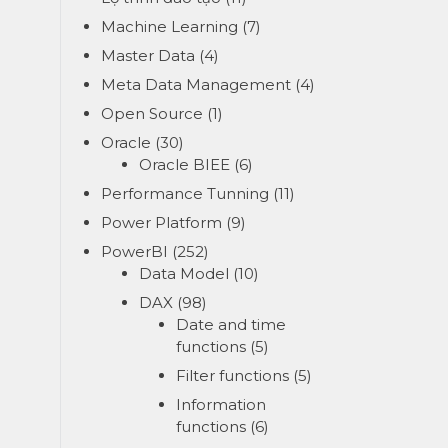
Machine Learning
(7)
Master Data
(4)
Meta Data Management
(4)
Open Source
(1)
Oracle
(30)
Oracle BIEE
(6)
Performance Tunning
(11)
Power Platform
(9)
PowerBI
(252)
Data Model
(10)
DAX
(98)
Date and time
functions
(5)
Filter functions
(5)
Information
functions
(6)