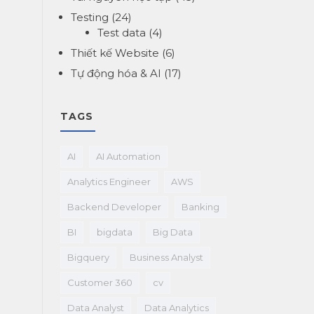
Testing
(24)
Test data
(4)
Thiết kế Website
(6)
Tự động hóa & AI
(17)
TAGS
AI
AI Automation
Analytics Engineer
AWS
Backend Developer
Banking
BI
bigdata
Big Data
Bigquery
Business Analyst
Customer 360
cv
Data Analyst
Data Analytics