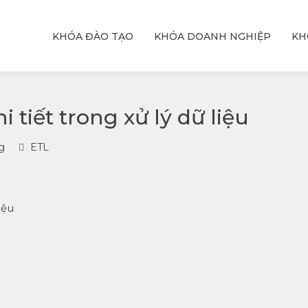
KHÓA ĐÀO TẠO
KHÓA DOANH NGHIỆP
KH
ỆU
T
hực
với
i tiết trong xử lý dữ liệu
g
ETL
m