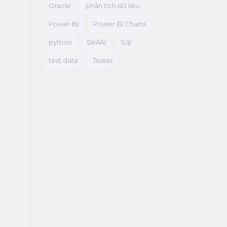
Oracle
phân tích dữ liệu
Power BI
Power BI Charts
python
SkillAI
Sql
test data
Tester