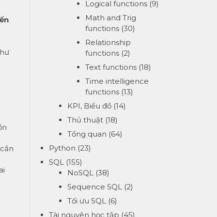
Logical functions
(9)
Math and Trig
yển
functions
(30)
Relationship
như
functions
(2)
Text functions
(18)
Time intelligence
functions
(13)
KPI, Biểu đồ
(14)
Thủ thuật
(18)
ồn
Tổng quan
(64)
Python
(23)
 cần
SQL
(155)
ai
NoSQL
(38)
Sequence SQL
(2)
Tối ưu SQL
(6)
Tài nguyên học tập
(45)