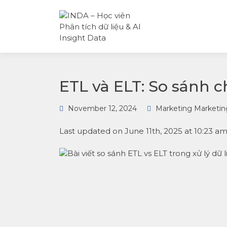
INDA – Học viện Đào tạo
INDA – HỌC
phân tích dữ liệu & AI
VIÊN PHÂN
chuyên sâu cho ngành
TÍCH DỮ LI
ngân hàng – bảo hiểm –
& AI INSIGH
chứng khoán và doanh
DATA
nghiệp với các project t
tế, cá nhân hóa lộ trình 
AI
ETL và ELT: So sánh ch
November 12, 2024
Marketing Marketin
Last updated on June 11th, 2025 at 10:23 a