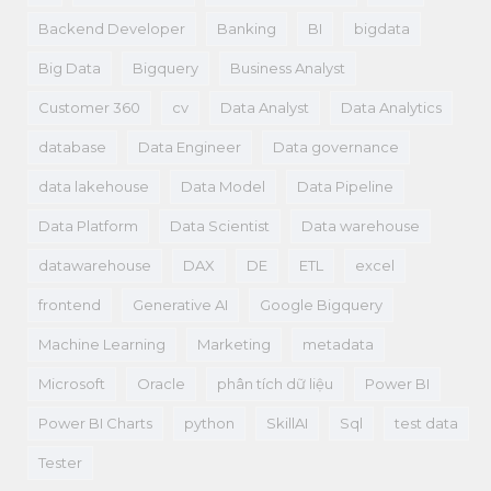
Backend Developer
Banking
BI
bigdata
Big Data
Bigquery
Business Analyst
Customer 360
cv
Data Analyst
Data Analytics
database
Data Engineer
Data governance
data lakehouse
Data Model
Data Pipeline
Data Platform
Data Scientist
Data warehouse
datawarehouse
DAX
DE
ETL
excel
frontend
Generative AI
Google Bigquery
Machine Learning
Marketing
metadata
Microsoft
Oracle
phân tích dữ liệu
Power BI
Power BI Charts
python
SkillAI
Sql
test data
Tester