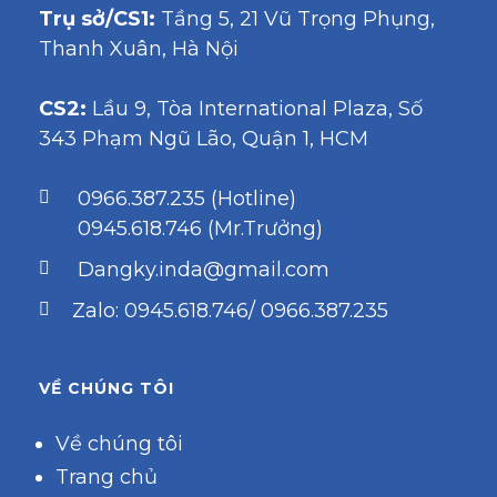
Trụ sở/CS1:
Tầng 5, 21 Vũ Trọng Phụng,
Thanh Xuân, Hà Nội
CS2:
Lầu 9, Tòa International Plaza, Số
343 Phạm Ngũ Lão, Quận 1, HCM
0966.387.235 (Hotline)
0945.618.746 (Mr.Trưởng)
Dangky.inda@gmail.com
Zalo: 0945.618.746/ 0966.387.235
VỀ CHÚNG TÔI
Về chúng tôi
Trang chủ