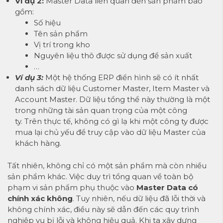
Ví dụ 2:
Master Data liên quan đến sản phẩm bao
gồm:
Số hiệu
Tên sản phẩm
Vị trí trong kho
Nguyên liệu thô được sử dụng để sản xuất
…
Ví dụ 3:
Một hệ thống ERP điển hình sẽ có ít nhất
danh sách dữ liệu Customer Master, Item Master và
Account Master. Dữ liệu tổng thể này thường là một
trong những tài sản quan trọng của một công
ty. Trên thực tế, không có gì lạ khi một công ty được
mua lại chủ yếu để truy cập vào dữ liệu Master của
khách hàng.
Tất nhiên, không chỉ có một sản phẩm mà còn nhiều
sản phẩm khác. Việc duy trì tổng quan về toàn bộ
phạm vi sản phẩm phụ thuộc vào
Master Data có
chính xác không
. Tuy nhiên, nếu dữ liệu đã lỗi thời và
không chính xác, điều này sẽ dẫn đến các quy trình
nghiệp vụ bị lỗi và không hiệu quả. Khi ta xây dựng