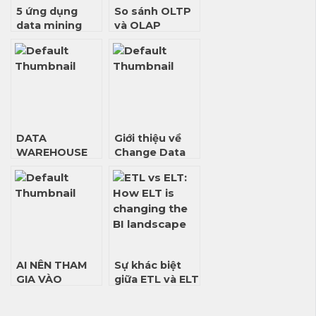
5 ứng dụng
So sánh OLTP
data mining
và OLAP
thường gặp
trong doanh
nghiệp
DATA
Giới thiệu về
WAREHOUSE
Change Data
CÁC DẠNG LƯU
Capture
TRỮ BẢNG
CHIỀU
(DIMENSION)
AI NÊN THAM
Sự khác biệt
GIA VÀO
giữa ETL và ELT
CHƯƠNG TRÌNH
MDM CỦA