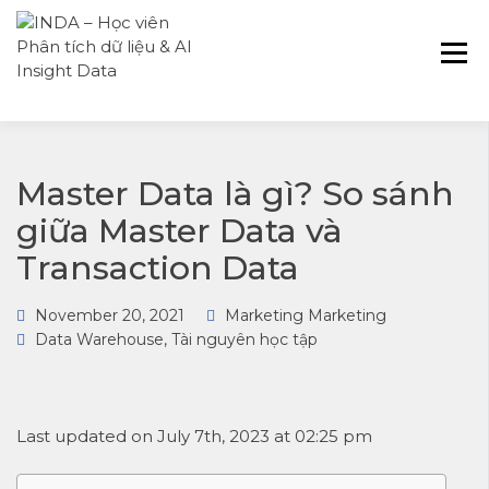
INDA – Học viện Đào tạo phân tích dữ
INDA – HỌC VIÊN
liệu & AI chuyên sâu cho ngành ngân
PHÂN TÍCH DỮ
hàng – bảo hiểm – chứng khoán và
LIỆU & AI INSIGHT
doanh nghiệp với các project thực tế,
DATA
cá nhân hóa lộ trình với AI
Master Data là gì? So sánh
giữa Master Data và
Transaction Data
November 20, 2021
Marketing Marketing
Data Warehouse
,
Tài nguyên học tập
Last updated on July 7th, 2023 at 02:25 pm