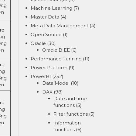
ờng
Machine Learning
(7)
ên
Master Data
(4)
Meta Data Management
(4)
rợ
Open Source
(1)
ng
ờng
Oracle
(30)
ên
Oracle BIEE
(6)
Performance Tunning
(11)
rợ
Power Platform
(9)
ng
PowerBI
(252)
ờng
Data Model
(10)
ên
DAX
(98)
Date and time
rợ
functions
(5)
ng
Filter functions
(5)
ờng
ên
Information
functions
(6)