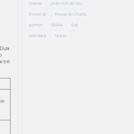
Oracle
phân tích dữ liệu
Power BI
Power BI Charts
python
SkillAI
Sql
test data
Tester
 Dựa
o
i trò
nh