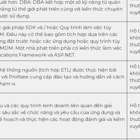
uát hơn. DBA: DBA kết hợp một số kỹ năng từ quản
thư
ăng từ thế giới phát triển cùng với kiến ​​thức chuyên
xuy
được sử dụng.
c giải pháp SDK và / hoặc Quy trình làm việc tùy
Hỗ t
. Điều này có thể bao gồm tích hợp dựa trên các
khô
ùng đặt trước hoặc các ứng dụng hoặc quy trình tùy
thư
MDM. Một nhà phát triển phải có kiến ​​thức làm việc
xuy
cations Framework và ASP.NET.
Hỗ t
c hệ thống nguồn (tích hợp ETL) được thực hiện bởi
khô
 với Profisee cung cấp đào tạo và hướng dẫn về cách
thư
hạm vi.
xuy
u và các quy trình kinh doanh liên quan đến giải
Hỗ t
 sâu sắc về chức năng và yêu cầu của ứng dụng và
khô
kế hoạch và thực hiện các hoạt động đánh giá và kiểm
thư
xuy