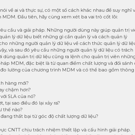
 nói về ai và thực sự, có một số cách khác nhau để suy nghĩ 
h
MDM
. Đầu tiên, hãy cùng xem xét ba vai trò cốt lõi:
êu cầu và giải pháp. Những người dùng này giúp quản trị v
uản lý dữ liệu biết những gì cần quản lý và cách quản lý
 cho những người quản lý dữ liệu về cách thức quản lý dữ liệ
ậy, và sau đó yêu cầu những người quản lý dữ liệu có trách
 dùng quản trị dữ liệu cũng ra lệnh cho quản trị viên những
i pháp MDM, đặc biệt là từ quan điểm chất lượng và đối sánh
 đo lường của chương trình MDM và có thể bao gồm thông 
ch hàng mới?
hay chậm hơn?
với SLA của nó?
 tại sao điều đó lại xảy ra?
ư thế nào?
đang thất bại từ góc độ chất lượng dữ liệu?
ực CNTT chịu trách nhiệm thiết lập và cấu hình giải pháp.