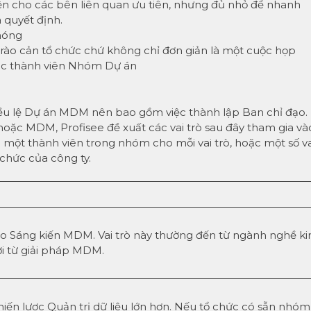
iện cho các bên liên quan ưu tiên, nhưng đủ nhỏ để nhanh
 quyết định.
chóng
 rào cản tổ chức chứ không chỉ đơn giản là một cuộc họp
ác thành viên Nhóm Dự án
Điều lệ Dự án MDM nên bao gồm việc thành lập Ban chỉ đạo.
oặc MDM, Profisee đề xuất các vai trò sau đây tham gia và
 một thành viên trong nhóm cho mỗi vai trò, hoặc một số va
chức của công ty.
 Sáng kiến ​​MDM. Vai trò này thường đến từ ngành nghề ki
ợi từ giải pháp MDM.
ến lược Quản trị dữ liệu lớn hơn. Nếu tổ chức có sẵn nhóm