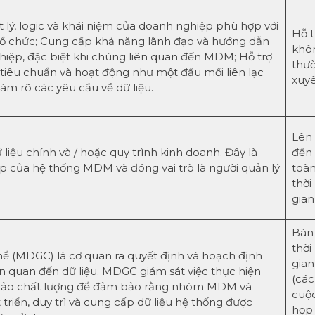
t lý, logic và khái niệm của doanh nghiệp phù hợp với
Hỗ t
tổ chức; Cung cấp khả năng lãnh đạo và hướng dẫn
khô
hiệp, đặc biệt khi chúng liên quan đến MDM; Hỗ trợ
thư
 tiêu chuẩn và hoạt động như một đầu mối liên lạc
xuy
àm rõ các yêu cầu về dữ liệu.
Lên
liệu chính và / hoặc quy trình kinh doanh. Đây là
đến
 của hệ thống MDM và đóng vai trò là người quản lý
toà
thời
gian
Bán
thời
thể (MDGC) là cơ quan ra quyết định và hoạch định
gian
iên quan đến dữ liệu. MDGC giám sát việc thực hiện
(các
m bảo chất lượng để đảm bảo rằng nhóm MDM và
cuộ
triển, duy trì và cung cấp dữ liệu hệ thống được
họp