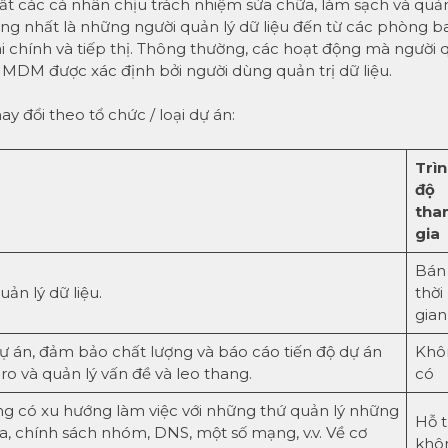
t các cá nhân chịu trách nhiệm sửa chữa, làm sạch và quản
tưởng nhất là những người quản lý dữ liệu đến từ các phòng b
 chính và tiếp thị. Thông thường, các hoạt động mà người 
h MDM được xác định bởi người dùng quản trị dữ liệu.
 đổi theo tổ chức / loại dự án:
Trì
độ
tha
gia
Bán
ản lý dữ liệu.
thời
gian
ự án, đảm bảo chất lượng và báo cáo tiến độ dự án
Khô
 ro và quản lý vấn đề và leo thang.
có
ống có xu hướng làm việc với những thứ quản lý những
Hỗ t
óa, chính sách nhóm, DNS, một số mạng, v.v. Về cơ
khô