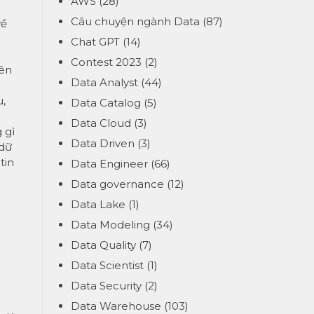
AWS
(28)
Câu chuyện ngành Data
(87)
về
Chat GPT
(14)
Contest 2023
(2)
iên
Data Analyst
(44)
u,
Data Catalog
(5)
Data Cloud
(3)
 gì
Data Driven
(3)
 dữ
tin
Data Engineer
(66)
Data governance
(12)
Data Lake
(1)
Data Modeling
(34)
Data Quality
(7)
Data Scientist
(1)
Data Security
(2)
Data Warehouse
(103)