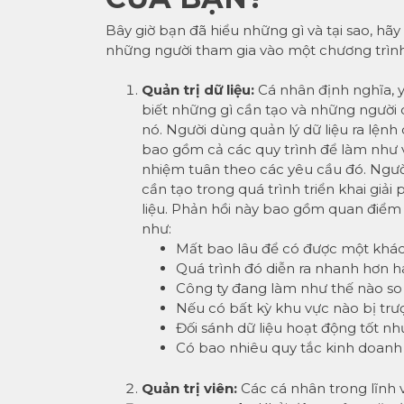
Bây giờ bạn đã hiểu những gì và tại sao, hãy
những người tham gia vào một chương trìn
Quản trị dữ liệu:
Cá nhân định nghĩa, y
biết những gì cần tạo và những người q
nó. Người dùng quản lý dữ liệu ra lệnh
bao gồm cả các quy trình để làm như v
nhiệm tuân theo các yêu cầu đó. Người
cần tạo trong quá trình triển khai giả
liệu. Phản hồi này bao gồm quan điểm
như:
Mất bao lâu để có được một khá
Quá trình đó diễn ra nhanh hơn 
Công ty đang làm như thế nào so 
Nếu có bất kỳ khu vực nào bị trượt,
Đối sánh dữ liệu hoạt động tốt nh
Có bao nhiêu quy tắc kinh doanh 
Quản trị viên:
Các cá nhân trong lĩnh v