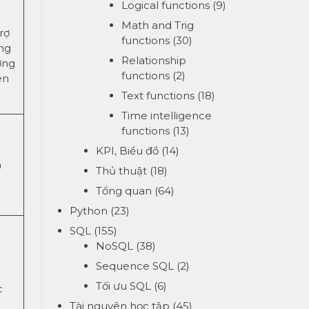
Logical functions
(9)
Math and Trig
rợ
functions
(30)
ng
Relationship
ờng
functions
(2)
ên
Text functions
(18)
Time intelligence
functions
(13)
KPI, Biểu đồ
(14)
n
Thủ thuật
(18)
Tổng quan
(64)
Python
(23)
SQL
(155)
NoSQL
(38)
Sequence SQL
(2)
Tối ưu SQL
(6)
c
Tài nguyên học tập
(45)