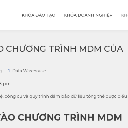
KHÓA ĐÀO TẠO
KHÓA DOANH NGHIỆP
KH
ỆU
T
hực
với
ÀO CHƯƠNG TRÌNH MDM CỦA
g
Data Warehouse
03 pm
ệ, công cụ và quy trình đảm bảo dữ liệu tổng thể được điều
 VÀO CHƯƠNG TRÌNH MDM