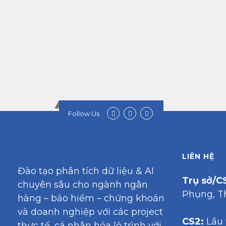
Follow Us
LIÊN HỆ
Đào tạo phân tích dữ liệu & AI
Trụ sở/CS
chuyên sâu cho ngành ngân
Phụng, T
hàng – bảo hiểm – chứng khoán
và doanh nghiệp với các project
CS2:
Lầu 
thực tế, cá nhân hóa lộ trình với