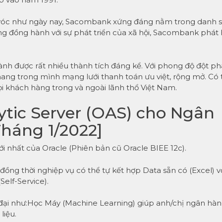
vóc như ngày nay, Sacombank xứng đáng nằm trong danh 
ng đồng hành với sự phát triển của xã hội, Sacombank phát
h được rất nhiều thành tích đáng kể. Với phong độ đột ph
ng trong mình mạng lưới thanh toán ưu việt, rộng mở. Có 
ọi khách hàng trong và ngoài lãnh thổ Việt Nam.
ytic Server (OAS) cho Ngân
háng 1/2022]
ới nhất của Oracle (Phiên bản cũ Oracle BIEE 12c).
đồng thời nghiệp vụ có thể tự kết hợp Data sẵn có (Excel) v
Self-Service).
 đại như:Học Máy (Machine Learning) giúp anh/chị ngân hà
liệu.