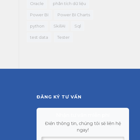
Oracle
phân tích dữ liệu
Power BI
Power BI Charts
python
SkillAI
Sql
test data
Tester
ĐĂNG KÝ TƯ VẤN
Nhận tư vấn miễn phí
Điền thông tin, chúng tôi sẽ liên hệ
ngay!