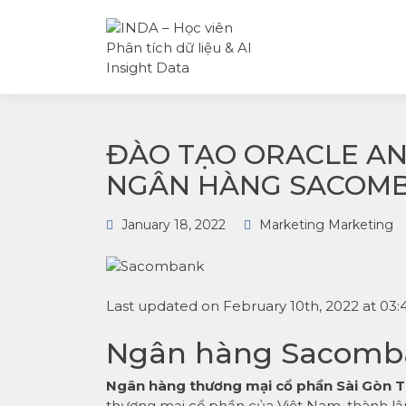
INDA – Học viện Đào tạo
INDA – HỌC
phân tích dữ liệu & AI
VIÊN PHÂN
chuyên sâu cho ngành
TÍCH DỮ LI
ngân hàng – bảo hiểm –
& AI INSIGH
chứng khoán và doanh
DATA
nghiệp với các project t
tế, cá nhân hóa lộ trình 
AI
ĐÀO TẠO ORACLE AN
NGÂN HÀNG SACOM
January 18, 2022
Marketing Marketing
Last updated on February 10th, 2022 at 03
Ngân hàng Sacomb
Ngân hàng thương mại cổ phần Sài Gòn 
thương mại cổ phần của Việt Nam, thành lậ