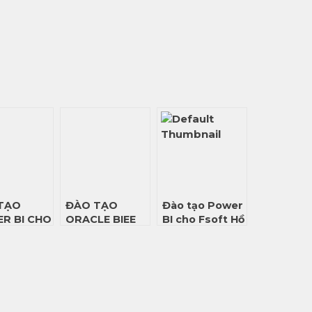
TẠO
ĐÀO TẠO
Đào tạo Power
R BI CHO
ORACLE BIEE
BI cho Fsoft Hồ
 TY TSG
CHO CỤC BẢO
Chí Minh
HIỂM TIỀN GỬI
VIỆT NAM (DIV)