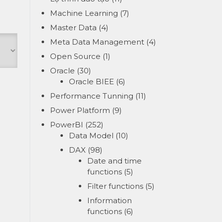
Machine Learning
(7)
Master Data
(4)
Meta Data Management
(4)
Open Source
(1)
Oracle
(30)
Oracle BIEE
(6)
Performance Tunning
(11)
Power Platform
(9)
PowerBI
(252)
Data Model
(10)
DAX
(98)
Date and time
functions
(5)
Filter functions
(5)
Information
functions
(6)