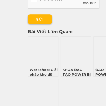
Bài Viết Liên Quan:
Workshop: Giải
KHOÁ ĐÀO
ĐÀO 
pháp kho dữ
TẠO POWER BI
POWE
liệu của Oracle
CHO PHÒNG
CÔNG
cho doanh
TÀI CHÍNH ĐẠI
nghiệp(
HỌC RMIT VIỆT
Nutifood)
NAM CƠ SỞ
NAM SÀI GÒN
THÁNG