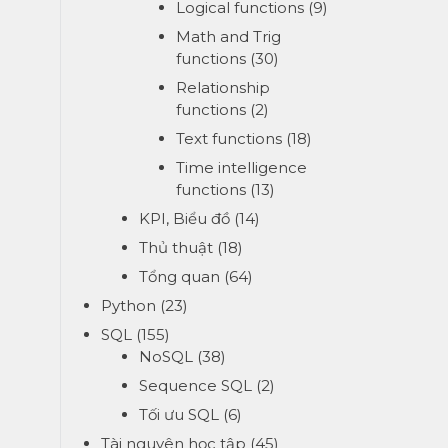
Logical functions
(9)
Math and Trig
functions
(30)
Relationship
functions
(2)
Text functions
(18)
Time intelligence
functions
(13)
KPI, Biểu đồ
(14)
Thủ thuật
(18)
Tổng quan
(64)
Python
(23)
SQL
(155)
NoSQL
(38)
Sequence SQL
(2)
Tối ưu SQL
(6)
Tài nguyên học tập
(45)