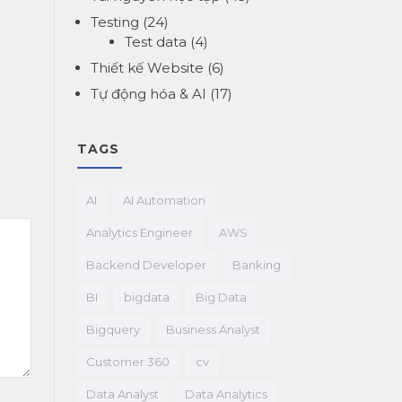
Testing
(24)
Test data
(4)
Thiết kế Website
(6)
Tự động hóa & AI
(17)
TAGS
AI
AI Automation
Analytics Engineer
AWS
Backend Developer
Banking
BI
bigdata
Big Data
Bigquery
Business Analyst
Customer 360
cv
Data Analyst
Data Analytics