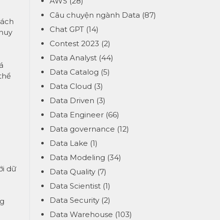
AWS
(28)
Câu chuyện ngành Data
(87)
sách
Chat GPT
(14)
 huy
Contest 2023
(2)
Data Analyst
(44)
á
Data Catalog
(5)
thể
Data Cloud
(3)
Data Driven
(3)
Data Engineer
(66)
Data governance
(12)
Data Lake
(1)
Data Modeling
(34)
ới dữ
Data Quality
(7)
Data Scientist
(1)
Data Security
(2)
ng
Data Warehouse
(103)