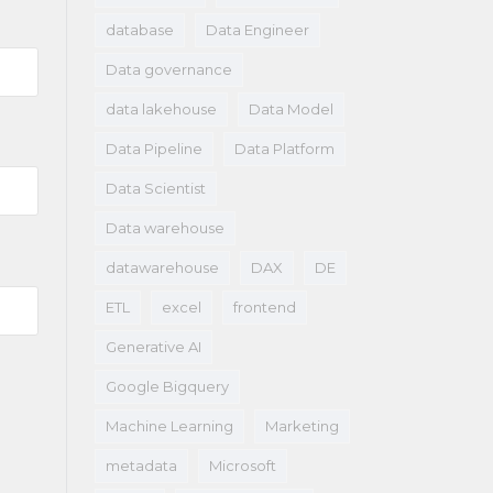
database
Data Engineer
Data governance
data lakehouse
Data Model
Data Pipeline
Data Platform
Data Scientist
Data warehouse
datawarehouse
DAX
DE
ETL
excel
frontend
Generative AI
Google Bigquery
Machine Learning
Marketing
metadata
Microsoft