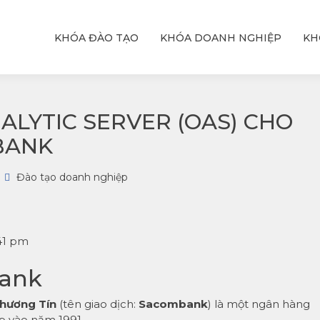
KHÓA ĐÀO TẠO
KHÓA DOANH NGHIỆP
KH
ỆU
T
hực
với
ALYTIC SERVER (OAS) CHO
BANK
Đào tạo doanh nghiệp
:41 pm
ank
Thương Tín
(tên giao dịch:
Sacombank
) là một ngân hàng
p vào năm 1991.