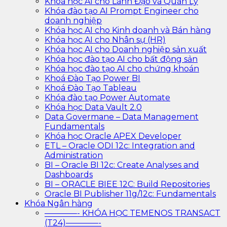
Khóa học AI cho Lãnh Đạo và Quản Lý
Khóa đào tạo AI Prompt Engineer cho
doanh nghiệp
Khóa học AI cho Kinh doanh và Bán hàng
Khóa học AI cho Nhân sự (HR)
Khóa học AI cho Doanh nghiệp sản xuất
Khóa học đào tạo AI cho bất động sản
Khóa học đào tạo AI cho chứng khoán
Khoá Đào Tạo Power BI
Khoá Đào Tạo Tableau
Khóa đào tạo Power Automate
Khóa học Data Vault 2.0
Data Govermane – Data Management
Fundamentals
Khóa học Oracle APEX Developer
ETL – Oracle ODI 12c: Integration and
Administration
BI – Oracle BI 12c: Create Analyses and
Dashboards
BI – ORACLE BIEE 12C: Build Repositories
Oracle BI Publisher 11g/12c: Fundamentals
Khóa Ngân hàng
————- KHÓA HỌC TEMENOS TRANSACT
(T24)————-