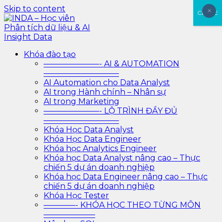
Skip to content
×
×
CLOSE
INDA – Học viên Phân tích dữ liệu & AI Insight Data
INDA – Học viện Đào tạo phân tích dữ liệu & AI chuyên
Khóa đào tạo
sâu cho ngành ngân hàng – bảo hiểm – chứng khoán
———————- AI & AUTOMATION
và doanh nghiệp với các project thực tế, cá nhân hóa
—————————–
lộ trình với AI
AI Automation cho Data Analyst
AI trong Hành chính – Nhân sự
AI trong Marketing
———————- LỘ TRÌNH ĐẦY ĐỦ
—————————–
Khóa Học Data Analyst
Khóa Học Data Engineer
Khóa học Analytics Engineer
Khóa học Data Analyst nâng cao – Thực
chiến 5 dự án doanh nghiệp
Khóa học Data Engineer nâng cao – Thực
chiến 5 dự án doanh nghiệp
Khóa Học Tester
————- KHÓA HỌC THEO TỪNG MÔN
——————–