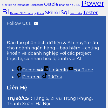
Power
Oracle
Marketing
Microsoft
metadata
phân tích dữ liệu
BI
Sql
SkillAI
Tester
Power BI Charts
python
test data
Follow Us
Đào tạo phân tích dữ liệu & AI chuyên sâu
cho ngành ngân hàng – bảo hiểm – chứng
khoán và doanh nghiệp với các project
thực tế, cá nhân hóa lộ trình với AI
Facebook
LinkedIn
YouTube
Pinterest
TikTok
Liên Hệ
Trụ sở/CS1:
Tầng 5, 21 Vũ Trọng Phụng,
Thanh Xuân, Hà Nội