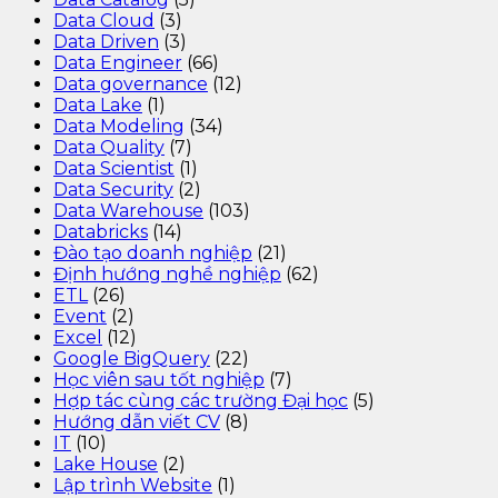
Data Cloud
(3)
Data Driven
(3)
Data Engineer
(66)
Data governance
(12)
Data Lake
(1)
Data Modeling
(34)
Data Quality
(7)
Data Scientist
(1)
Data Security
(2)
Data Warehouse
(103)
Databricks
(14)
Đào tạo doanh nghiệp
(21)
Định hướng nghề nghiệp
(62)
ETL
(26)
Event
(2)
Excel
(12)
Google BigQuery
(22)
Học viên sau tốt nghiệp
(7)
Hợp tác cùng các trường Đại học
(5)
Hướng dẫn viết CV
(8)
IT
(10)
Lake House
(2)
Lập trình Website
(1)