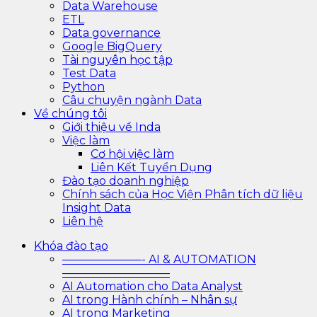
Data Warehouse
ETL
Data governance
Google BigQuery
Tài nguyên học tập
Test Data
Python
Câu chuyện ngành Data
Về chúng tôi
Giới thiệu về Inda
Việc làm
Cơ hội việc làm
Liên Kết Tuyển Dụng
Đào tạo doanh nghiệp
Chính sách của Học Viện Phân tích dữ liệu
Insight Data
Liên hệ
Khóa đào tạo
———————- AI & AUTOMATION
—————————–
AI Automation cho Data Analyst
AI trong Hành chính – Nhân sự
AI trong Marketing