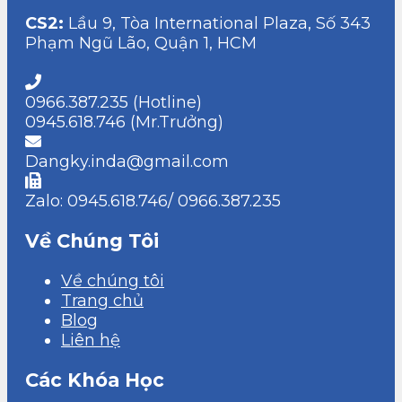
CS2:
Lầu 9, Tòa International Plaza, Số 343
Phạm Ngũ Lão, Quận 1, HCM
0966.387.235 (Hotline)
0945.618.746 (Mr.Trưởng)
Dangky.inda@gmail.com
Zalo: 0945.618.746/ 0966.387.235
Về Chúng Tôi
Về chúng tôi
Trang chủ
Blog
Liên hệ
Các Khóa Học