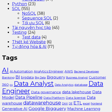
Python
(23)
SQL
(155)
NoSQL
(38)
Sequence SQL
(2)
Tối ưu SQL
(6)
Tài nguyên học tập
(45)
Testing
(24)
Test data
(4)
Thiết kế Website
(6)
Tự động hóa & AI
(17)
Tags
AI
AI Automation
Analytics Engineer
AWS
Backend Developer
BI
Bigquery
bigdata
Customer
Banking
Big Data
Business Analyst
Data Analyst
Data
360
cv
database
Data Analytics
Engineer
data lakehouse
Data
Data governance
Data Pipeline
Model
Data
Data Platform
Data Scientist
datawarehouse
ETL
warehouse
excel
DAX
DE
frontend
Google Bigquery
Generative AI
Machine Learning