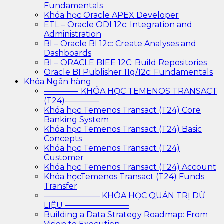
Fundamentals
Khóa học Oracle APEX Developer
ETL – Oracle ODI 12c: Integration and
Administration
BI – Oracle BI 12c: Create Analyses and
Dashboards
BI – ORACLE BIEE 12C: Build Repositories
Oracle BI Publisher 11g/12c: Fundamentals
Khóa Ngân hàng
————- KHÓA HỌC TEMENOS TRANSACT
(T24)————-
Khóa học Temenos Transact (T24) Core
Banking System
Khóa học Temenos Transact (T24) Basic
Concepts
Khóa học Temenos Transact (T24)
Customer
Khóa học Temenos Transact (T24) Account
Khóa họcTemenos Transact (T24) Funds
Transfer
——————— KHÓA HỌC QUẢN TRỊ DỮ
LIỆU ————————
Building a Data Strategy Roadmap: From