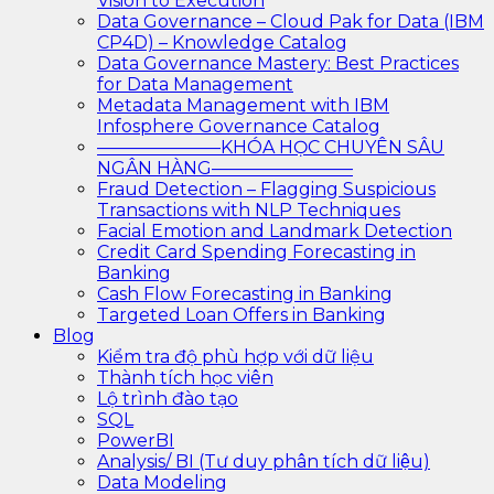
Vision to Execution
Data Governance – Cloud Pak for Data (IBM
CP4D) – Knowledge Catalog
Data Governance Mastery: Best Practices
for Data Management
Metadata Management with IBM
Infosphere Governance Catalog
———————KHÓA HỌC CHUYÊN SÂU
NGÂN HÀNG————————
Fraud Detection – Flagging Suspicious
Transactions with NLP Techniques
Facial Emotion and Landmark Detection
Credit Card Spending Forecasting in
Banking
Cash Flow Forecasting in Banking
Targeted Loan Offers in Banking
Blog
Kiểm tra độ phù hợp với dữ liệu
Thành tích học viên
Lộ trình đào tạo
SQL
PowerBI
Analysis/ BI (Tư duy phân tích dữ liệu)
Data Modeling