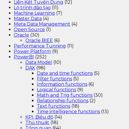
Liên Kết Tuyển Dụng
(12)
Lộ trình đào tạo
(11)
Machine Learning
(7)
Master Data
(4)
Meta Data Management
(4)
Open Source
(1)
Oracle
(30)
Oracle BIEE
(6)
Performance Tunning
(11)
Power Platform
(9)
PowerBI
(252)
Data Model
(10)
DAX
(98)
Date and time functions
(5)
Filter functions
(5)
Information functions
(6)
Logical functions
(9)
Math and Trig functions
(30)
Relationship functions
(2)
Text functions
(18)
Time intelligence functions
(13)
KPI, Biểu đồ
(14)
Thủ thuật
(18)
Tổng quan
(64)