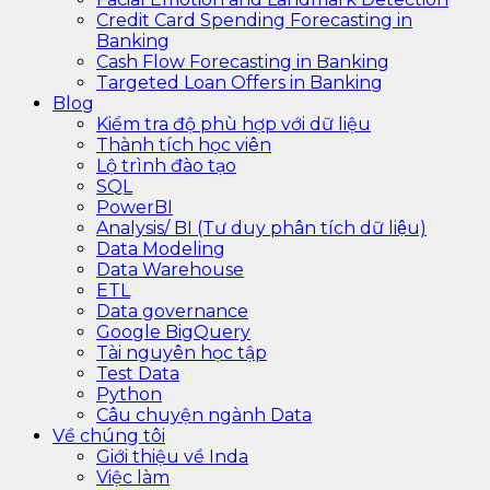
Credit Card Spending Forecasting in
Banking
Cash Flow Forecasting in Banking
Targeted Loan Offers in Banking
Blog
Kiểm tra độ phù hợp với dữ liệu
Thành tích học viên
Lộ trình đào tạo
SQL
PowerBI
Analysis/ BI (Tư duy phân tích dữ liệu)
Data Modeling
Data Warehouse
ETL
Data governance
Google BigQuery
Tài nguyên học tập
Test Data
Python
Câu chuyện ngành Data
Về chúng tôi
Giới thiệu về Inda
Việc làm