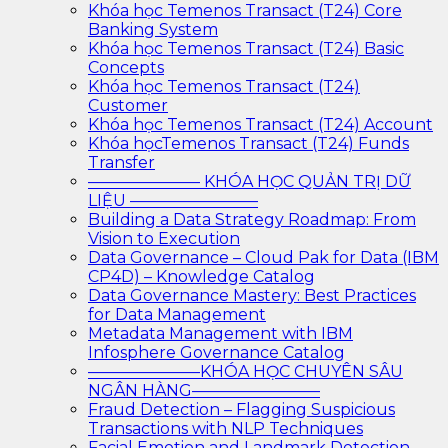
Khóa học Temenos Transact (T24) Core
Banking System
Khóa học Temenos Transact (T24) Basic
Concepts
Khóa học Temenos Transact (T24)
Customer
Khóa học Temenos Transact (T24) Account
Khóa họcTemenos Transact (T24) Funds
Transfer
——————— KHÓA HỌC QUẢN TRỊ DỮ
LIỆU ————————
Building a Data Strategy Roadmap: From
Vision to Execution
Data Governance – Cloud Pak for Data (IBM
CP4D) – Knowledge Catalog
Data Governance Mastery: Best Practices
for Data Management
Metadata Management with IBM
Infosphere Governance Catalog
———————KHÓA HỌC CHUYÊN SÂU
NGÂN HÀNG————————
Fraud Detection – Flagging Suspicious
Transactions with NLP Techniques
Facial Emotion and Landmark Detection