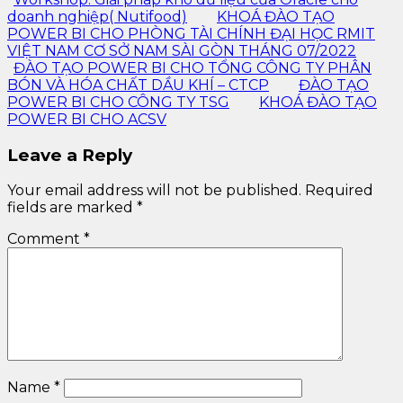
doanh nghiệp( Nutifood)
KHOÁ ĐÀO TẠO
POWER BI CHO PHÒNG TÀI CHÍNH ĐẠI HỌC RMIT
VIỆT NAM CƠ SỞ NAM SÀI GÒN THÁNG 07/2022
ĐÀO TẠO POWER BI CHO TỔNG CÔNG TY PHÂN
BÓN VÀ HÓA CHẤT DẦU KHÍ – CTCP
ĐÀO TẠO
POWER BI CHO CÔNG TY TSG
KHOÁ ĐÀO TẠO
POWER BI CHO ACSV
Leave a Reply
Your email address will not be published.
Required
fields are marked
*
Comment
*
Name
*