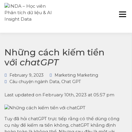
INDA – Học viện Đào tạo phân tích dữ
INDA – HỌC VIÊN
liệu & AI chuyên sâu cho ngành ngân
PHÂN TÍCH DỮ
hàng – bảo hiểm – chứng khoán và
LIỆU & AI INSIGHT
doanh nghiệp với các project thực tế,
DATA
cá nhân hóa lộ trình với AI
Những cách kiếm tiền
với
chatGPT
February 9, 2023
Marketing Marketing
Câu chuyện ngành Data
,
Chat GPT
Last updated on February 10th, 2023 at 05:57 pm
Tuy đã hỏi chatGPT trực tiếp rằng có thể dùng công
cụ này để kiếm ra tiền không, chatGPT khẳng định
hoàn toàn là không thể. Nhưng sau đây là một vài