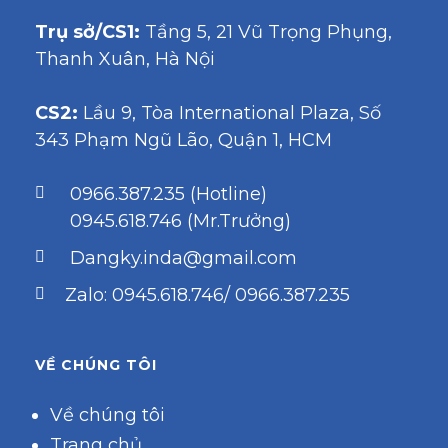
Trụ sở/CS1:
Tầng 5, 21 Vũ Trọng Phụng,
Thanh Xuân, Hà Nội
CS2:
Lầu 9, Tòa International Plaza, Số
343 Phạm Ngũ Lão, Quận 1, HCM
0966.387.235 (Hotline)
0945.618.746 (Mr.Trưởng)
Dangky.inda@gmail.com
Zalo: 0945.618.746/ 0966.387.235
VỀ CHÚNG TÔI
Về chúng tôi
Trang chủ