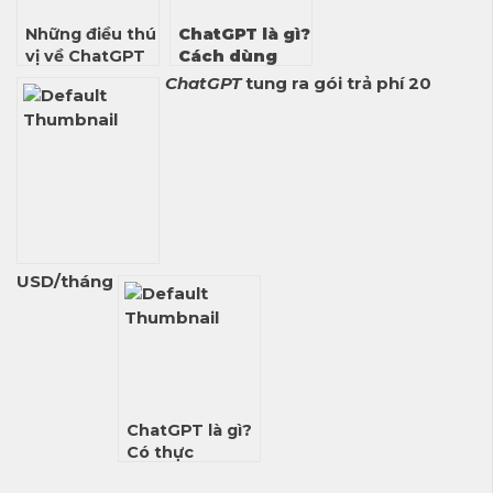
Những điều thú
ChatGPT là gì?
vị về ChatGPT
Cách dùng
?
ChatGPT hiệu
ChatGPT
tung ra gói trả phí 20
quả
USD/tháng
ChatGPT là gì?
Có thực
sự là bậc thầy