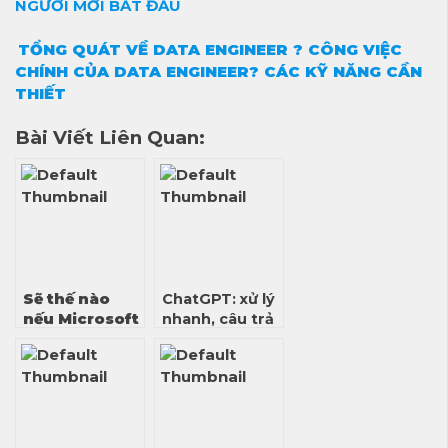
NGƯỜI MỚI BẮT ĐẦU
TỔNG QUÁT VỀ DATA ENGINEER ? CÔNG VIỆC
CHÍNH CỦA DATA ENGINEER? CÁC KỸ NĂNG CẦN
THIẾT
Bài Viết Liên Quan:
Sẽ thế nào
ChatGPT: xử lý
nếu Microsoft
nhanh, câu trả
tích hợp AI
lời thông minh
ChatGPT vào
Word,
Outlook và
PowerPoint?