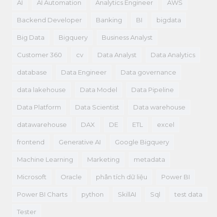
AI
AI Automation
Analytics Engineer
AWS
Backend Developer
Banking
BI
bigdata
Big Data
Bigquery
Business Analyst
Customer 360
cv
Data Analyst
Data Analytics
database
Data Engineer
Data governance
data lakehouse
Data Model
Data Pipeline
Data Platform
Data Scientist
Data warehouse
datawarehouse
DAX
DE
ETL
excel
frontend
Generative AI
Google Bigquery
Machine Learning
Marketing
metadata
Microsoft
Oracle
phân tích dữ liệu
Power BI
Power BI Charts
python
SkillAI
Sql
test data
Tester