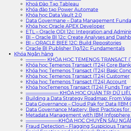
Khoá Đào Tạo Tableau
Khóa đào tạo Power Automate
Khóa học Data Vault 2.0
Data Govermane – Data Management Funda
Khóa học Oracle APEX Developer
ETL – Oracle ODI 12c: Integration and Adminis
BI – Oracle BI 12c: Create Analyses and Dash
BI – ORACLE BIEE 12C: Build Repositories
Oracle BI Publisher 11g/12c: Fundamentals
Khóa Ngân hàng
————- KHÓA HỌC TEMENOS TRANSACT 
Khóa học Temenos Transact (T24) Core Ban
Khóa học Temenos Transact (T24) Basic Con
Khóa học Temenos Transact (T24) Customer
Khóa học Temenos Transact (T24) Account
Khóa họcTemenos Transact (T24) Funds Tran
——————— KHÓA HỌC QUẢN TRỊ DỮ L
Building a Data Strategy Roadmap: From Visi
Data Governance – Cloud Pak for Data (IBM
Data Governance Mastery: Best Practices f
Metadata Management with IBM Infosphere
———————KHÓA HỌC CHUYÊN SÂU N
Fraud Detection – Flagging Suspicious Trans