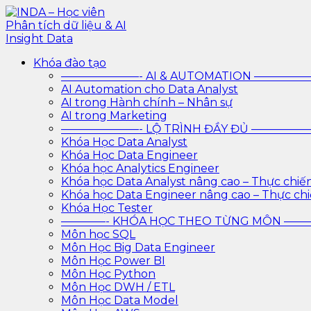
Skip
to
content
INDA – Học viên Phân tích dữ liệu & AI Insight Data
INDA – Học viện Đào tạo phân tích dữ liệu & AI chuyên
Khóa đào tạo
trình với AI
———————- AI & AUTOMATION ————
AI Automation cho Data Analyst
AI trong Hành chính – Nhân sự
AI trong Marketing
———————- LỘ TRÌNH ĐẦY ĐỦ ————
Khóa Học Data Analyst
Khóa Học Data Engineer
Khóa học Analytics Engineer
Khóa học Data Analyst nâng cao – Thực chiế
Khóa học Data Engineer nâng cao – Thực ch
Khóa Học Tester
————- KHÓA HỌC THEO TỪNG MÔN —
Môn học SQL
Môn Học Big Data Engineer
Môn Học Power BI
Môn Học Python
Môn Học DWH / ETL
Môn Học Data Model