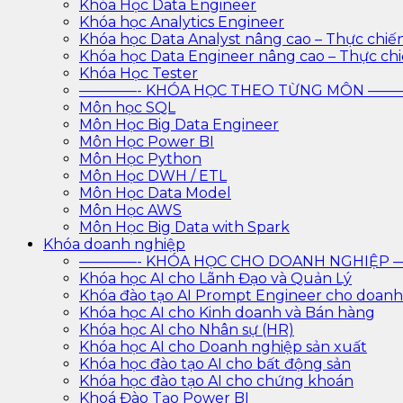
Khóa Học Data Engineer
Khóa học Analytics Engineer
Khóa học Data Analyst nâng cao – Thực chiế
Khóa học Data Engineer nâng cao – Thực ch
Khóa Học Tester
————- KHÓA HỌC THEO TỪNG MÔN —
Môn học SQL
Môn Học Big Data Engineer
Môn Học Power BI
Môn Học Python
Môn Học DWH / ETL
Môn Học Data Model
Môn Học AWS
Môn Học Big Data with Spark
Khóa doanh nghiệp
————- KHÓA HỌC CHO DOANH NGHIỆ
Khóa học AI cho Lãnh Đạo và Quản Lý
Khóa đào tạo AI Prompt Engineer cho doanh
Khóa học AI cho Kinh doanh và Bán hàng
Khóa học AI cho Nhân sự (HR)
Khóa học AI cho Doanh nghiệp sản xuất
Khóa học đào tạo AI cho bất động sản
Khóa học đào tạo AI cho chứng khoán
Khoá Đào Tạo Power BI