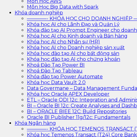
Môn Học AWS
Môn Học Big Data with Spark
Khóa doanh nghiệp
————- KHÓA HỌC CHO DOANH NGHIỆ
Khóa học AI cho Lãnh Đạo và Quản Lý
Khóa đào tạo AI Prompt Engineer cho doanh
Khóa học AI cho Kinh doanh và Bán hàng
Khóa học AI cho Nhân sự (HR)
Khóa học AI cho Doanh nghiệp sản xuất
Khóa học đào tạo AI cho bất động sản
Khóa học đào tạo AI cho chứng khoán
Khoá Đào Tạo Power BI
Khoá Đào Tạo Tableau
Khóa đào tạo Power Automate
Khóa học Data Vault 2.0
Data Govermane – Data Management Funda
Khóa học Oracle APEX Developer
ETL – Oracle ODI 12c: Integration and Adminis
BI – Oracle BI 12c: Create Analyses and Dash
BI – ORACLE BIEE 12C: Build Repositories
Oracle BI Publisher 11g/12c: Fundamentals
Khóa Ngân hàng
————- KHÓA HỌC TEMENOS TRANSACT 
Khóa học Temenos Transact (T24) Core Ban