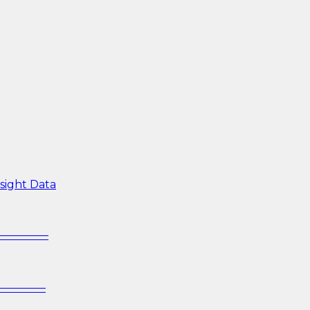
sight Data
—————–
—————–