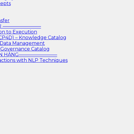
cepts
sfer
IỆU ————————
on to Execution
 CP4D) – Knowledge Catalog
or Data Management
 Governance Catalog
GÂN HÀNG————————
actions with NLP Techniques