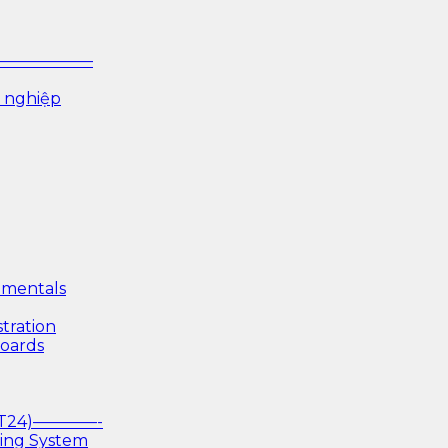
P ——————–
 nghiệp
mentals
tration
boards
(T24)————-
king System