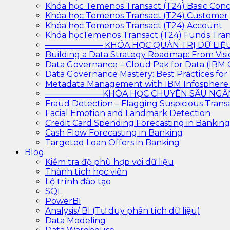
Khóa học Temenos Transact (T24) Basic Con
Khóa học Temenos Transact (T24) Customer
Khóa học Temenos Transact (T24) Account
Khóa họcTemenos Transact (T24) Funds Tran
——————— KHÓA HỌC QUẢN TRỊ DỮ L
Building a Data Strategy Roadmap: From Visi
Data Governance – Cloud Pak for Data (IBM
Data Governance Mastery: Best Practices f
Metadata Management with IBM Infosphere
———————KHÓA HỌC CHUYÊN SÂU N
Fraud Detection – Flagging Suspicious Trans
Facial Emotion and Landmark Detection
Credit Card Spending Forecasting in Banking
Cash Flow Forecasting in Banking
Targeted Loan Offers in Banking
Blog
Kiểm tra độ phù hợp với dữ liệu
Thành tích học viên
Lộ trình đào tạo
SQL
PowerBI
Analysis/ BI (Tư duy phân tích dữ liệu)
Data Modeling