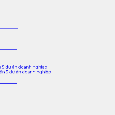
 sâu cho ngành ngân hàng – bảo hiểm – chứng khoán và d
—————–
—————–
n 5 dự án doanh nghiệp
iến 5 dự án doanh nghiệp
—————–