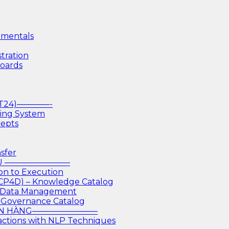
mentals
tration
boards
(T24)————-
king System
cepts
sfer
IỆU ————————
on to Execution
 CP4D) – Knowledge Catalog
or Data Management
 Governance Catalog
GÂN HÀNG————————
actions with NLP Techniques