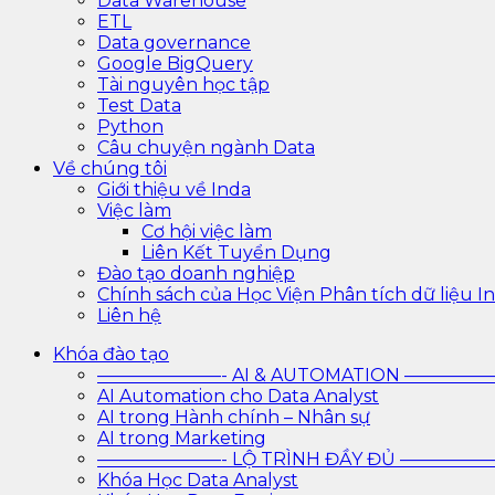
Data Warehouse
ETL
Data governance
Google BigQuery
Tài nguyên học tập
Test Data
Python
Câu chuyện ngành Data
Về chúng tôi
Giới thiệu về Inda
Việc làm
Cơ hội việc làm
Liên Kết Tuyển Dụng
Đào tạo doanh nghiệp
Chính sách của Học Viện Phân tích dữ liệu In
Liên hệ
Khóa đào tạo
———————- AI & AUTOMATION ————
AI Automation cho Data Analyst
AI trong Hành chính – Nhân sự
AI trong Marketing
———————- LỘ TRÌNH ĐẦY ĐỦ ————
Khóa Học Data Analyst