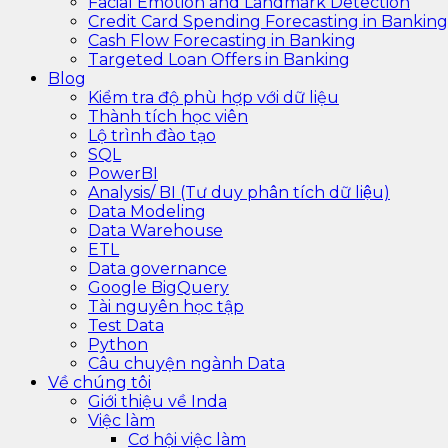
Facial Emotion and Landmark Detection
Credit Card Spending Forecasting in Banking
Cash Flow Forecasting in Banking
Targeted Loan Offers in Banking
Blog
Kiểm tra độ phù hợp với dữ liệu
Thành tích học viên
Lộ trình đào tạo
SQL
PowerBI
Analysis/ BI (Tư duy phân tích dữ liệu)
Data Modeling
Data Warehouse
ETL
Data governance
Google BigQuery
Tài nguyên học tập
Test Data
Python
Câu chuyện ngành Data
Về chúng tôi
Giới thiệu về Inda
Việc làm
Cơ hội việc làm