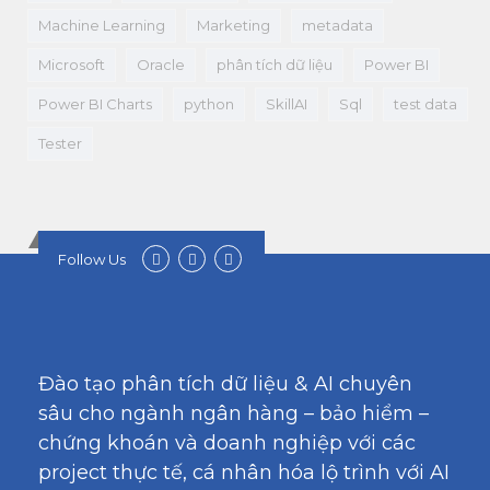
Machine Learning
Marketing
metadata
Microsoft
Oracle
phân tích dữ liệu
Power BI
Power BI Charts
python
SkillAI
Sql
test data
Tester
Follow Us
Đào tạo phân tích dữ liệu & AI chuyên
sâu cho ngành ngân hàng – bảo hiểm –
chứng khoán và doanh nghiệp với các
project thực tế, cá nhân hóa lộ trình với AI