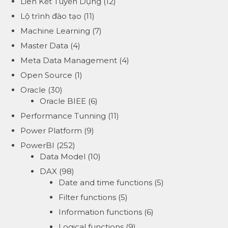
Liên Kết Tuyển Dụng
(12)
Lộ trình đào tạo
(11)
Machine Learning
(7)
Master Data
(4)
Meta Data Management
(4)
Open Source
(1)
Oracle
(30)
Oracle BIEE
(6)
Performance Tunning
(11)
Power Platform
(9)
PowerBI
(252)
Data Model
(10)
DAX
(98)
Date and time functions
(5)
Filter functions
(5)
Information functions
(6)
Logical functions
(9)