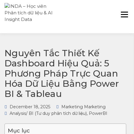
INDA – Học viện Đào tạo phân tích dữ
INDA – HỌC VIÊN
liệu & AI chuyên sâu cho ngành ngân
PHÂN TÍCH DỮ
hàng – bảo hiểm – chứng khoán và
LIỆU & AI INSIGHT
doanh nghiệp với các project thực tế,
DATA
cá nhân hóa lộ trình với AI
Nguyên Tắc Thiết Kế
Dashboard Hiệu Quả: 5
Phương Pháp Trực Quan
Hóa Dữ Liệu Bằng Power
BI & Tableau
December 18, 2025
Marketing Marketing
Analysis/ BI (Tư duy phân tích dữ liệu)
,
PowerBI
Mục lục