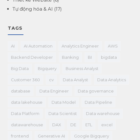
Tự động hóa & AI
(17)
TAGS
AI
AI Automation
Analytics Engineer
AWS
Backend Developer
Banking
BI
bigdata
Big Data
Bigquery
Business Analyst
Customer 360
cv
Data Analyst
Data Analytics
database
Data Engineer
Data governance
data lakehouse
Data Model
Data Pipeline
Data Platform
Data Scientist
Data warehouse
datawarehouse
DAX
DE
ETL
excel
frontend
Generative AI
Google Bigquery