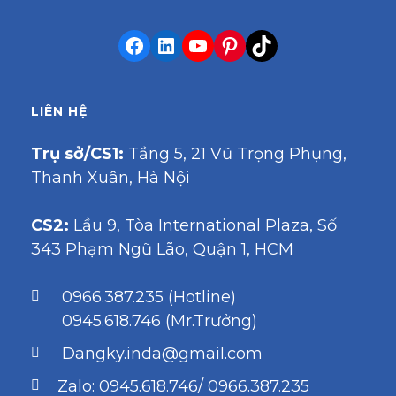
LIÊN HỆ
Trụ sở/CS1:
Tầng 5, 21 Vũ Trọng Phụng,
Thanh Xuân, Hà Nội
CS2:
Lầu 9, Tòa International Plaza, Số
343 Phạm Ngũ Lão, Quận 1, HCM
0966.387.235 (Hotline)
0945.618.746 (Mr.Trưởng)
Dangky.inda@gmail.com
Zalo: 0945.618.746/ 0966.387.235