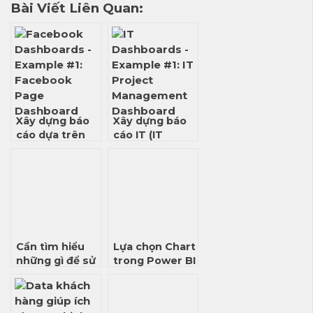
Bài Viết Liên Quan:
Xây dựng báo
Xây dựng báo
cáo dựa trên
cáo IT (IT
dữ liệu từ nền
Dashboard )
tảng FaceBook
(FaceBook
Report)
Cần tìm hiểu
Lựa chọn Chart
những gì để sử
trong Power BI
dụng Power BI
(Phần 1)
như một Data
Analyst?