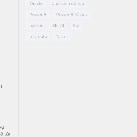
Oracle
phân tích dữ liệu
Power BI
Power BI Charts
python
SkillAI
Sql
test data
Tester
át
vụ
ệ tài