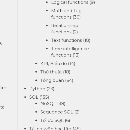
Logical functions
(9)
Math and Trig
functions
(30)
Relationship
functions
(2)
Text functions
(18)
,
Time intelligence
functions
(13)
KPI, Biểu đồ
(14)
Thủ thuật
(18)
Tổng quan
(64)
hẩm,
Python
(23)
SQL
(155)
NoSQL
(38)
tài
Sequence SQL
(2)
Tối ưu SQL
(6)
Tài nguyên học tập
(45)