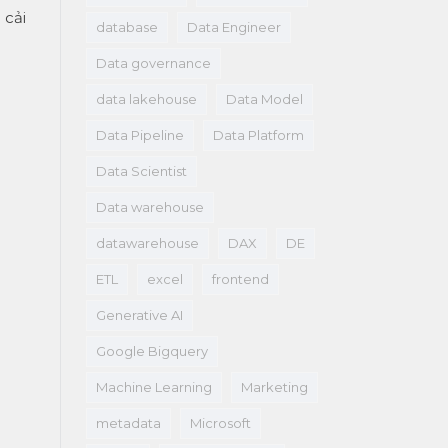
 cải
database
Data Engineer
Data governance
data lakehouse
Data Model
Data Pipeline
Data Platform
Data Scientist
Data warehouse
datawarehouse
DAX
DE
ETL
excel
frontend
Generative AI
Google Bigquery
Machine Learning
Marketing
metadata
Microsoft