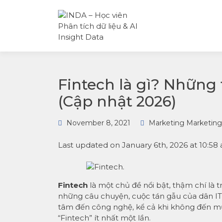
INDA – Học viện Đào tạo
INDA – HỌC
phân tích dữ liệu & AI
VIÊN PHÂN
chuyên sâu cho ngành
TÍCH DỮ LI
ngân hàng – bảo hiểm –
& AI INSIGH
chứng khoán và doanh
DATA
nghiệp với các project t
tế, cá nhân hóa lộ trình 
AI
Fintech là gì? Những 
(Cập nhật 2026)
November 8, 2021
Marketing Marketing
Last updated on January 6th, 2026 at 10:58
Fintech
là một chủ đề nổi bật, thậm chí là tr
những câu chuyện, cuộc tán gẫu của dân IT 
tâm đến công nghệ, kể cả khi không đến m
“Fintech” ít nhất một lần.