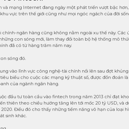
n và mạng Internet đang ngày một phát triển vượt bậc hơn,
khu vực trên thế giới cũng như mọi ngóc ngách của đời sốn
tài chính-ngân hàng cũng không nằm ngoài xu thế này. Các 
những con sóng mới, làm thay đổi toàn bộ hệ thống mô thứ
hính đã có từ hàng trăm năm nay.
con sóng đó.
trung vào lĩnh vực công nghệ-tài chính nổi lên sau đợt khủng
 tiêu biểu cho cuộc các mạng kỹ thuật số, được đồn đoán là
doanh của ngành ngân hàng.
uộc đầu tư toàn cầu vào fintech trong năm 2013 chỉ đạt kh
biến thiên theo chiều hướng tăng lên tới mốc 20 tỷ USD, và d
m 2020. Điều đó cho thấy những tiềm năng vô hạn của loại h
át sinh khác.