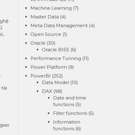
Machine Learning
(7)
Master Data
(4)
nghệ
Meta Data Management
(4)
ử
ó,
Open Source
(1)
Oracle
(30)
Oracle BIEE
(6)
Performance Tunning
(11)
Power Platform
(9)
.
PowerBI
(252)
Data Model
(10)
 tài
DAX
(98)
Date and time
functions
(5)
Filter functions
(5)
Information
giao
functions
(6)