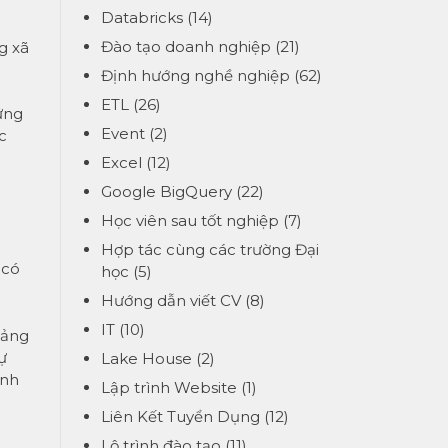
Databricks
(14)
Đào tạo doanh nghiệp
(21)
g xã
Định hướng nghề nghiệp
(62)
ETL
(26)
ứng
Event
(2)
c
Excel
(12)
Google BigQuery
(22)
Học viên sau tốt nghiệp
(7)
Hợp tác cùng các trường Đại
 có
học
(5)
Hướng dẫn viết CV
(8)
IT
(10)
oảng
ự
Lake House
(2)
ình
Lập trình Website
(1)
Liên Kết Tuyển Dụng
(12)
Lộ trình đào tạo
(11)