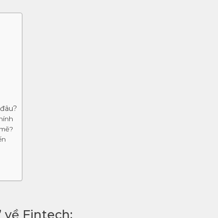
 đâu?
chính
 mẽ?
ến
” về Fintech: