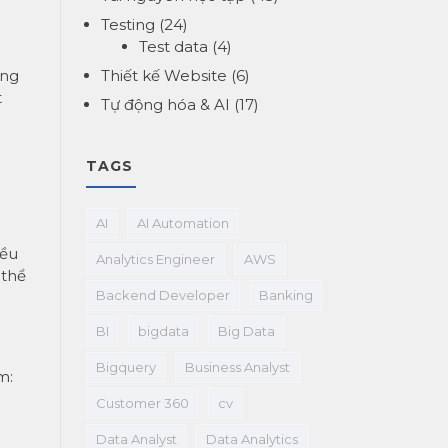
Testing
(24)
Test data
(4)
ông
Thiết kế Website
(6)
t
Tự động hóa & AI
(17)
TAGS
AI
AI Automation
iều
Analytics Engineer
AWS
 thể
Backend Developer
Banking
BI
bigdata
Big Data
Bigquery
Business Analyst
m:
Customer 360
cv
Data Analyst
Data Analytics