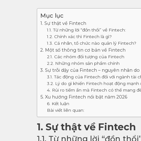
Mục lục
1. Sự thật về Fintech
1.1. Từ những lời “đồn thổi” về Fintech:
1.2. Chính xác thì Fintech là gì?
1.3. Cá nhân, tổ chức nào quản lý Fintech?
2. Một số thông tin cơ bản về Fintech
2.1. Các nhóm đối tượng của Fintech
2.2. Những nhóm sản phẩm chính
3. Sự trỗi dậy của Fintech – nguyên nhân do
3.1. Tác động của Fintech đối với ngành tài 
3.2. Lý do gì khiến Fintech hoạt động mạnh
4. Rủi ro tiềm ẩn mà Fintech có thể mang đ
5. Xu hướng Fintech nổi bật năm 2026
6. Kết luận
Bài viết liên quan:
1. Sự thật về Fintech
1.1. Từ những lời “đồn thổi