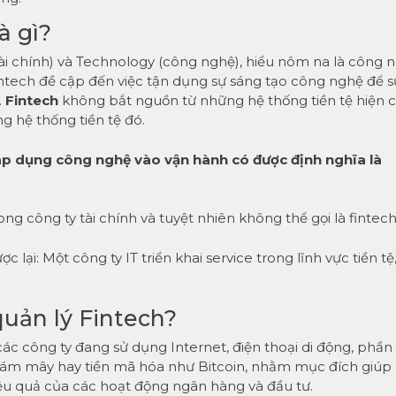
à gì?
, tài chính) và Technology (công nghệ), hiểu nôm na là công 
 fintech đề cập đến việc tận dụng sự sáng tạo công nghệ để s
.
Fintech
không bắt nguồn từ những hệ thống tiền tệ hiện c
 hệ thống tiền tệ đó.
 áp dụng công nghệ vào vận hành có được định nghĩa là
ng công ty tài chính và tuyệt nhiên không thể gọi là fintech
ại: Một công ty IT triển khai service trong lĩnh vực tiền tệ,
quản lý Fintech?
các công ty đang sử dụng Internet, điện thoại di động, phần
m mây hay tiền mã hóa như Bitcoin, nhằm mục đích giúp 
 hiệu quả của các hoạt động ngân hàng và đầu tư.