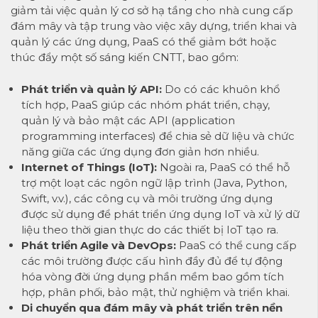
giảm tải việc quản lý cơ sở hạ tầng cho nhà cung cấp
đám mây và tập trung vào việc xây dựng, triển khai và
quản lý các ứng dụng, PaaS có thể giảm bớt hoặc
thúc đẩy một số sáng kiến ​​CNTT, bao gồm:
Phát triển và quản lý API:
Do có các khuôn khổ
tích hợp, PaaS giúp các nhóm phát triển, chạy,
quản lý và bảo mật các API (application
programming interfaces) để chia sẻ dữ liệu và chức
năng giữa các ứng dụng đơn giản hơn nhiều.
Internet of Things (IoT):
Ngoài ra, PaaS có thể hỗ
trợ một loạt các ngôn ngữ lập trình (Java, Python,
Swift, v.v.), các công cụ và môi trường ứng dụng
được sử dụng để phát triển ứng dụng IoT và xử lý dữ
liệu theo thời gian thực do các thiết bị IoT tạo ra.
Phát triển Agile và DevOps:
PaaS có thể cung cấp
các môi trường được cấu hình đầy đủ để tự động
hóa vòng đời ứng dụng phần mềm bao gồm tích
hợp, phân phối, bảo mật, thử nghiệm và triển khai.
Di chuyển qua đám mây và phát triển trên nền