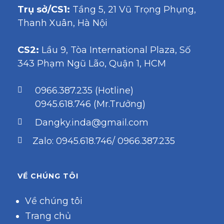
Trụ sở/CS1:
Tầng 5, 21 Vũ Trọng Phụng,
Thanh Xuân, Hà Nội
CS2:
Lầu 9, Tòa International Plaza, Số
343 Phạm Ngũ Lão, Quận 1, HCM
0966.387.235 (Hotline)
0945.618.746 (Mr.Trưởng)
Dangky.inda@gmail.com
Zalo: 0945.618.746/ 0966.387.235
VỀ CHÚNG TÔI
Về chúng tôi
Trang chủ