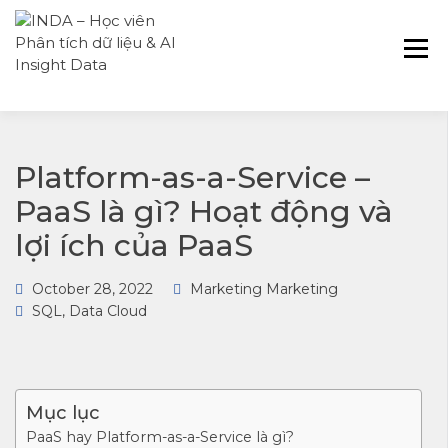
INDA – Học viện Đào tạo phân tích dữ
INDA – HỌC VIÊN
liệu & AI chuyên sâu cho ngành ngân
PHÂN TÍCH DỮ
hàng – bảo hiểm – chứng khoán và
LIỆU & AI INSIGHT
doanh nghiệp với các project thực tế,
DATA
cá nhân hóa lộ trình với AI
Platform-as-a-Service –
PaaS là gì? Hoạt động và
lợi ích của PaaS
October 28, 2022
Marketing Marketing
SQL
,
Data Cloud
Mục lục
PaaS hay Platform-as-a-Service là gì?