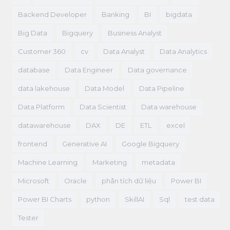
Backend Developer
Banking
BI
bigdata
Big Data
Bigquery
Business Analyst
Customer 360
cv
Data Analyst
Data Analytics
database
Data Engineer
Data governance
data lakehouse
Data Model
Data Pipeline
Data Platform
Data Scientist
Data warehouse
datawarehouse
DAX
DE
ETL
excel
frontend
Generative AI
Google Bigquery
Machine Learning
Marketing
metadata
Microsoft
Oracle
phân tích dữ liệu
Power BI
Power BI Charts
python
SkillAI
Sql
test data
Tester