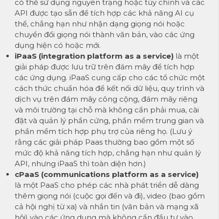
có thể sử dụng nguyên trạng hoặc tùy chỉnh và các
API được tạo sẵn để tích hợp các khả năng AI cụ
thể, chẳng hạn như nhận dạng giọng nói hoặc
chuyển đổi giọng nói thành văn bản, vào các ứng
dụng hiện có hoặc mới.
iPaaS (integration platform as a service)
là một
giải pháp được lưu trữ trên đám mây để tích hợp
các ứng dụng. iPaaS cung cấp cho các tổ chức một
cách thức chuẩn hóa để kết nối dữ liệu, quy trình và
dịch vụ trên đám mây công cộng, đám mây riêng
và môi trường tại chỗ mà không cần phải mua, cài
đặt và quản lý phần cứng, phần mềm trung gian và
phần mềm tích hợp phụ trợ của riêng họ. (Lưu ý
rằng các giải pháp Paas thường bao gồm một số
mức độ khả năng tích hợp, chẳng hạn như quản lý
API, nhưng iPaaS thì toàn diện hơn.)
cPaaS (communications platform as a service)
là một PaaS cho phép các nhà phát triển dễ dàng
thêm giọng nói (cuộc gọi đến và đi), video (bao gồm
cả hội nghị từ xa) và nhắn tin (văn bản và mạng xã
hội) vào các ứng dụng mà không cần đầu tư vào