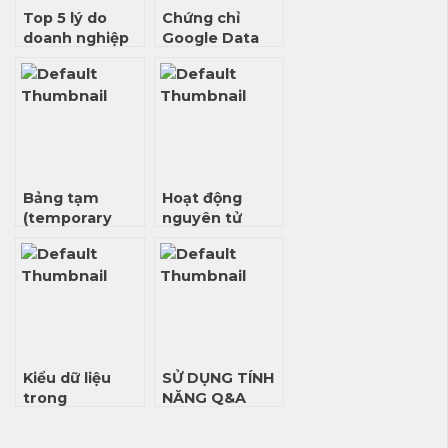
Top 5 lý do
Chứng chỉ
doanh nghiệp
Google Data
nên lựa chọn
Analyst có cần
Oracle APEX
thiết không?
Bảng tạm
Hoạt động
(temporary
nguyên tử
table) trong
(Atomic
SQL
Operation)
trong
MongoDB
Kiểu dữ liệu
SỬ DỤNG TÍNH
trong
NĂNG Q&A
MongoDB
TRONG
POWER BI