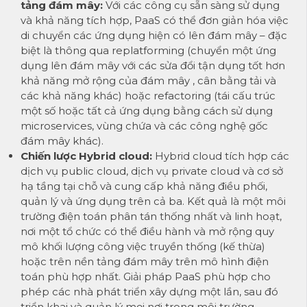
tảng đám mây:
Với các công cụ sẵn sàng sử dụng
và khả năng tích hợp, PaaS có thể đơn giản hóa việc
di chuyển các ứng dụng hiện có lên đám mây – đặc
biệt là thông qua replatforming (chuyển một ứng
dụng lên đám mây với các sửa đổi tận dụng tốt hơn
khả năng mở rộng của đám mây , cân bằng tải và
các khả năng khác) hoặc refactoring (tái cấu trúc
một số hoặc tất cả ứng dụng bằng cách sử dụng
microservices, vùng chứa và các công nghệ gốc
đám mây khác).
Chiến lược Hybrid cloud:
Hybrid cloud tích hợp các
dịch vụ public cloud, dịch vụ private cloud và cơ sở
hạ tầng tại chỗ và cung cấp khả năng điều phối,
quản lý và ứng dụng trên cả ba. Kết quả là một môi
trường điện toán phân tán thống nhất và linh hoạt,
nơi một tổ chức có thể điều hành và mở rộng quy
mô khối lượng công việc truyền thống (kế thừa)
hoặc trên nền tảng đám mây trên mô hình điện
toán phù hợp nhất. Giải pháp PaaS phù hợp cho
phép các nhà phát triển xây dựng một lần, sau đó
triển khai và quản lý mọi nơi trong môi trường