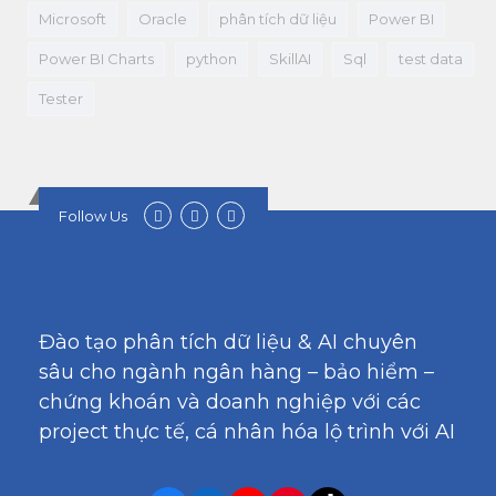
Microsoft
Oracle
phân tích dữ liệu
Power BI
Power BI Charts
python
SkillAI
Sql
test data
Tester
Follow Us
Đào tạo phân tích dữ liệu & AI chuyên
sâu cho ngành ngân hàng – bảo hiểm –
chứng khoán và doanh nghiệp với các
project thực tế, cá nhân hóa lộ trình với AI