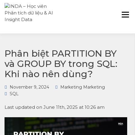
INDA – Học viện Đào tạo phân tích dữ
INDA – HỌC VIÊN
liệu & AI chuyên sâu cho ngành ngân
PHÂN TÍCH DỮ
hàng – bảo hiểm – chứng khoán và
LIỆU & AI INSIGHT
doanh nghiệp với các project thực tế,
DATA
cá nhân hóa lộ trình với AI
Phân biệt PARTITION BY
và GROUP BY trong SQL:
Khi nào nên dùng?
November 9, 2024
Marketing Marketing
SQL
Last updated on June 11th, 2025 at 10:26 am