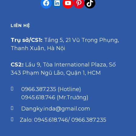
LIÊN HỆ
Trụ sở/CS1:
Tầng 5, 21 Vũ Trọng Phụng,
Thanh Xuân, Hà Nội
CS2:
Lầu 9, Tòa International Plaza, Số
343 Phạm Ngũ Lão, Quận 1, HCM
0966.387.235 (Hotline)
0945.618.746 (Mr.Trưởng)
Dangky.inda@gmail.com
Zalo: 0945.618.746/ 0966.387.235