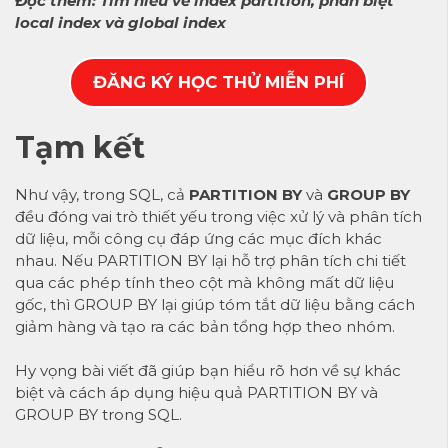
Đọc thêm:
Tìm hiểu về index partition, phân biệt
local index và global index
ĐĂNG KÝ HỌC THỬ MIỄN PHÍ
Tạm kết
Như vậy, trong SQL, cả
PARTITION BY
và
GROUP BY
đều đóng vai trò thiết yếu trong việc xử lý và phân tích
dữ liệu, mỗi công cụ đáp ứng các mục đích khác
nhau. Nếu PARTITION BY lại hỗ trợ phân tích chi tiết
qua các phép tính theo cột mà không mất dữ liệu
gốc, thì GROUP BY lại giúp tóm tắt dữ liệu bằng cách
giảm hàng và tạo ra các bản tổng hợp theo nhóm.
Hy vọng bài viết đã giúp bạn hiểu rõ hơn về sự khác
biệt và cách áp dụng hiệu quả PARTITION BY và
GROUP BY trong SQL.