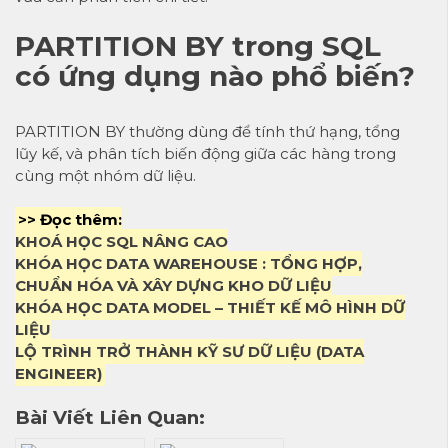
PARTITION BY trong SQL
có ứng dụng nào phổ biến?
PARTITION BY thường dùng để tính thứ hạng, tổng
lũy kế, và phân tích biến động giữa các hàng trong
cùng một nhóm dữ liệu.
>> Đọc thêm:
KHOÁ HỌC SQL NÂNG CAO
KHÓA HỌC DATA WAREHOUSE : TỔNG HỢP,
CHUẨN HÓA VÀ XÂY DỰNG KHO DỮ LIỆU
KHÓA HỌC DATA MODEL – THIẾT KẾ MÔ HÌNH DỮ
LIỆU
LỘ TRÌNH TRỞ THÀNH KỸ SƯ DỮ LIỆU (DATA
ENGINEER)
Bài Viết Liên Quan: