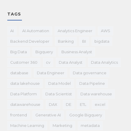
TAGS
AI
AI Automation
Analytics Engineer
AWS
Backend Developer
Banking
BI
bigdata
Big Data
Bigquery
Business Analyst
Customer 360
cv
Data Analyst
Data Analytics
database
Data Engineer
Data governance
data lakehouse
Data Model
Data Pipeline
Data Platform
Data Scientist
Data warehouse
datawarehouse
DAX
DE
ETL
excel
frontend
Generative AI
Google Bigquery
Machine Learning
Marketing
metadata