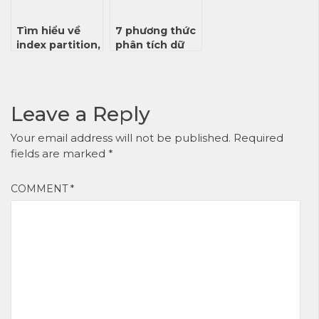
Tìm hiểu về
7 phương thức
index partition,
phân tích dữ
phân biệt local
liệu và ứng
index và global
dụng của
index
chúng trong
kinh doanh
Leave a Reply
Your email address will not be published.
Required
fields are marked
*
COMMENT
*