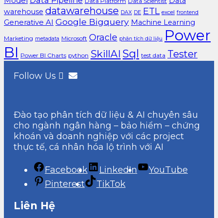
Data Pipeline
Model
Data
Data Platform
Data Scientist
datawarehouse
ETL
warehouse
excel
DAX
DE
frontend
Google Bigquery
Generative AI
Machine Learning
Power
Oracle
Marketing
Microsoft
metadata
phân tích dữ liệu
BI
Sql
SkillAI
Tester
Power BI Charts
python
test data
Follow Us
Đào tạo phân tích dữ liệu & AI chuyên sâu
cho ngành ngân hàng – bảo hiểm – chứng
khoán và doanh nghiệp với các project
thực tế, cá nhân hóa lộ trình với AI
Facebook
LinkedIn
YouTube
Pinterest
TikTok
Liên Hệ