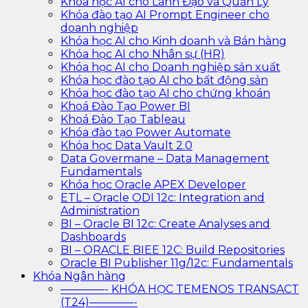
Khóa học AI cho Lãnh Đạo và Quản Lý
Khóa đào tạo AI Prompt Engineer cho
doanh nghiệp
Khóa học AI cho Kinh doanh và Bán hàng
Khóa học AI cho Nhân sự (HR)
Khóa học AI cho Doanh nghiệp sản xuất
Khóa học đào tạo AI cho bất động sản
Khóa học đào tạo AI cho chứng khoán
Khoá Đào Tạo Power BI
Khoá Đào Tạo Tableau
Khóa đào tạo Power Automate
Khóa học Data Vault 2.0
Data Govermane – Data Management
Fundamentals
Khóa học Oracle APEX Developer
ETL – Oracle ODI 12c: Integration and
Administration
BI – Oracle BI 12c: Create Analyses and
Dashboards
BI – ORACLE BIEE 12C: Build Repositories
Oracle BI Publisher 11g/12c: Fundamentals
Khóa Ngân hàng
————- KHÓA HỌC TEMENOS TRANSACT
(T24)————-