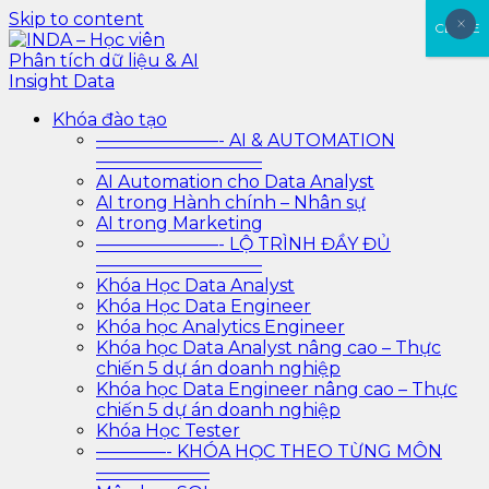
Skip to content
×
×
CLOSE
INDA – Học viên Phân tích dữ liệu & AI Insight Data
INDA – Học viện Đào tạo phân tích dữ liệu & AI chuyên
Khóa đào tạo
sâu cho ngành ngân hàng – bảo hiểm – chứng khoán
———————- AI & AUTOMATION
và doanh nghiệp với các project thực tế, cá nhân hóa
—————————–
lộ trình với AI
AI Automation cho Data Analyst
AI trong Hành chính – Nhân sự
AI trong Marketing
———————- LỘ TRÌNH ĐẦY ĐỦ
—————————–
Khóa Học Data Analyst
Khóa Học Data Engineer
Khóa học Analytics Engineer
Khóa học Data Analyst nâng cao – Thực
chiến 5 dự án doanh nghiệp
Khóa học Data Engineer nâng cao – Thực
chiến 5 dự án doanh nghiệp
Khóa Học Tester
————- KHÓA HỌC THEO TỪNG MÔN
——————–