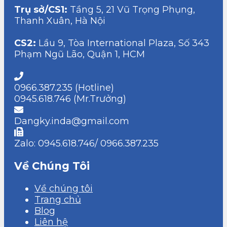
Trụ sở/CS1:
Tầng 5, 21 Vũ Trọng Phụng,
Thanh Xuân, Hà Nội
CS2:
Lầu 9, Tòa International Plaza, Số 343
Phạm Ngũ Lão, Quận 1, HCM
0966.387.235 (Hotline)
0945.618.746 (Mr.Trưởng)
Dangky.inda@gmail.com
Zalo: 0945.618.746/ 0966.387.235
Về Chúng Tôi
Về chúng tôi
Trang chủ
Blog
Liên hệ