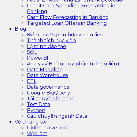
Credit Card Spending Forecasting in
Banking
Cash Flow Forecasting in Banking
Targeted Loan Offers in Banking
Blog
Kiểm tra độ phù hợp với dữ liệu
Thành tích học viên
Lộ trình đào tạo
SQL
PowerBI
Analysis/ BI (Tư duy phân tích dữ liệu)
Data Modeling
Data Warehouse
ETL
Data governance
Google BigQuery
Tài nguyên học tập
Test Data
Python
Câu chuyện ngành Data
Về chúng tôi
Giới thiệu về Inda
Việc làm