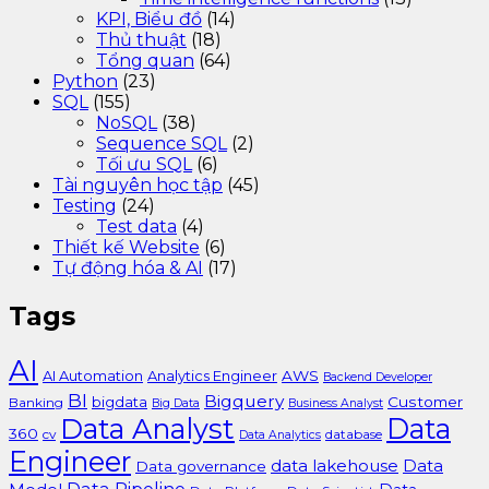
KPI, Biểu đồ
(14)
Thủ thuật
(18)
Tổng quan
(64)
Python
(23)
SQL
(155)
NoSQL
(38)
Sequence SQL
(2)
Tối ưu SQL
(6)
Tài nguyên học tập
(45)
Testing
(24)
Test data
(4)
Thiết kế Website
(6)
Tự động hóa & AI
(17)
Tags
AI
AI Automation
Analytics Engineer
AWS
Backend Developer
BI
Bigquery
bigdata
Customer
Banking
Big Data
Business Analyst
Data Analyst
Data
360
cv
database
Data Analytics
Engineer
data lakehouse
Data
Data governance