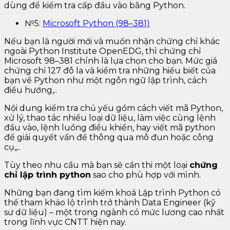
dùng để kiểm tra cấp đầu vào bằng Python.
№5:
Microsoft Python (98–381)
Nếu bạn là người mới và muốn nhận chứng chỉ khác
ngoài Python Institute OpenEDG, thì chứng chỉ
Microsoft 98–381 chính là lựa chọn cho bạn. Mức giá
chứng chỉ 127 đô la và kiểm tra những hiểu biết của
bạn về Python như một ngôn ngữ lập trình, cách
điều hướng,..
Nội dung kiểm tra chủ yếu gồm cách viết mã Python,
xử lý, thao tác nhiều loại dữ liệu, làm việc cùng lệnh
đầu vào, lệnh luồng điều khiển, hay viết mã python
để giải quyết vấn đề thông qua mô đun hoặc công
cụ,,..
Tùy theo nhu cầu mà bạn sẽ cần thi một loại
chứng
chỉ lập trình python
sao cho phù hợp với mình.
Những bạn đang tìm kiếm khoá Lập trình Python có
thể tham khảo lộ trình trở thành Data Engineer (kỹ
sư dữ liệu) – một trong ngành có mức lương cao nhất
trong lĩnh vực CNTT hiện nay.