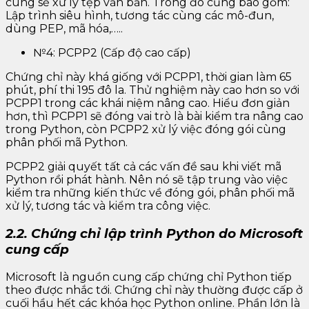
cùng sẽ xử lý tệp văn bản. Trong đó cũng bao gồm:
Lập trình siêu hình, tương tác cùng các mô-đun,
dùng PEP, mã hóa,…..
№4: PCPP2 (Cấp độ cao cấp)
Chứng chỉ này khá giống với PCPP1, thời gian làm 65
phút, phí thi 195 đô la. Thử nghiệm này cao hơn so với
PCPP1 trong các khái niệm nâng cao. Hiểu đơn giản
hơn, thì PCPP1 sẽ đóng vai trò là bài kiểm tra nâng cao
trong Python, còn PCPP2 xử lý việc đóng gói cùng
phân phối mã Python.
PCPP2 giải quyết tất cả các vấn đề sau khi viết mã
Python rồi phát hành. Nên nó sẽ tập trung vào việc
kiểm tra những kiến thức về đóng gói, phân phối mã
xử lý, tương tác và kiểm tra công việc.
2.2. Chứng chỉ lập trình Python do Microsoft
cung cấp
Microsoft là nguồn cung cấp chứng chỉ Python tiếp
theo được nhắc tới. Chứng chỉ này thường được cấp ở
cuối hầu hết các khóa học Python online. Phần lớn là