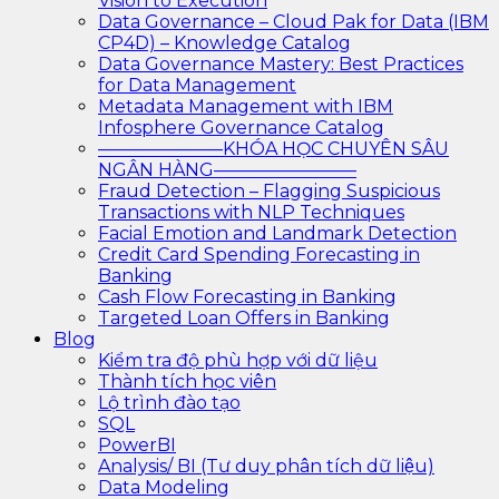
Vision to Execution
Data Governance – Cloud Pak for Data (IBM
CP4D) – Knowledge Catalog
Data Governance Mastery: Best Practices
for Data Management
Metadata Management with IBM
Infosphere Governance Catalog
———————KHÓA HỌC CHUYÊN SÂU
NGÂN HÀNG————————
Fraud Detection – Flagging Suspicious
Transactions with NLP Techniques
Facial Emotion and Landmark Detection
Credit Card Spending Forecasting in
Banking
Cash Flow Forecasting in Banking
Targeted Loan Offers in Banking
Blog
Kiểm tra độ phù hợp với dữ liệu
Thành tích học viên
Lộ trình đào tạo
SQL
PowerBI
Analysis/ BI (Tư duy phân tích dữ liệu)
Data Modeling