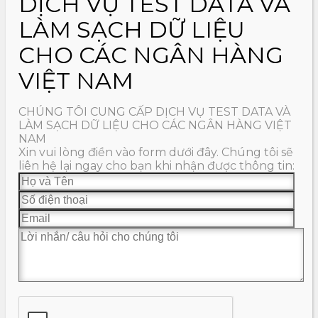
DỊCH VỤ TEST DATA VÀ
LÀM SẠCH DỮ LIỆU
CHO CÁC NGÂN HÀNG
VIỆT NAM
CHÚNG TÔI CUNG CẤP DỊCH VỤ TEST DATA VÀ
LÀM SẠCH DỮ LIỆU CHO CÁC NGÂN HÀNG VIỆT
NAM
Xin vui lòng điền vào form dưới đây. Chúng tôi sẽ
liên hệ lại ngay cho bạn khi nhận được thông tin: