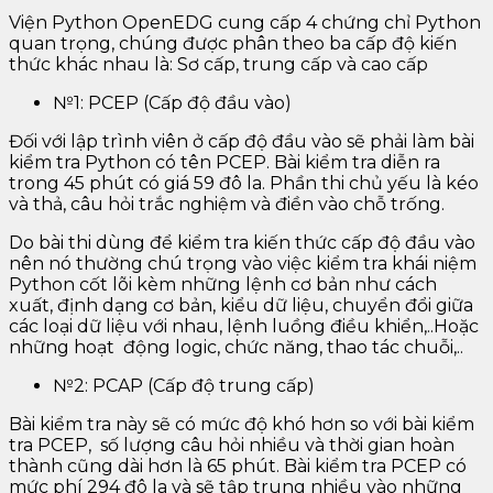
Viện Python OpenEDG cung cấp 4 chứng chỉ Python
quan trọng, chúng được phân theo ba cấp độ kiến ​​
thức khác nhau là: Sơ cấp, trung cấp và cao cấp
№1: PCEP (Cấp độ đầu vào)
Đối với lập trình viên ở cấp độ đầu vào sẽ phải làm bài
kiểm tra Python có tên PCEP. Bài kiểm tra diễn ra
trong 45 phút có giá 59 đô la. Phần thi chủ yếu là kéo
và thả, câu hỏi trắc nghiệm và điền vào chỗ trống.
Do bài thi dùng để kiểm tra kiến ​​thức cấp độ đầu vào
nên nó thường chú trọng vào việc kiểm tra khái niệm
Python cốt lõi kèm những lệnh cơ bản như cách
xuất, định dạng cơ bản, kiểu dữ liệu, chuyển đổi giữa
các loại dữ liệu với nhau, lệnh luồng điều khiển,..Hoặc
những hoạt động logic, chức năng, thao tác chuỗi,..
№2: PCAP (Cấp độ trung cấp)
Bài kiểm tra này sẽ có mức độ khó hơn so với bài kiểm
tra PCEP, số lượng câu hỏi nhiều và thời gian hoàn
thành cũng dài hơn là 65 phút. Bài kiểm tra PCEP có
mức phí 294 đô la và sẽ tập trung nhiều vào những