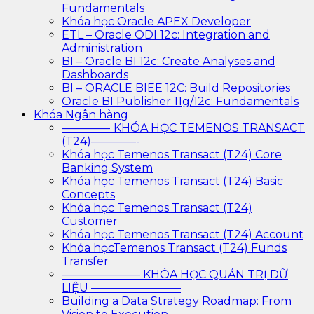
Fundamentals
Khóa học Oracle APEX Developer
ETL – Oracle ODI 12c: Integration and
Administration
BI – Oracle BI 12c: Create Analyses and
Dashboards
BI – ORACLE BIEE 12C: Build Repositories
Oracle BI Publisher 11g/12c: Fundamentals
Khóa Ngân hàng
————- KHÓA HỌC TEMENOS TRANSACT
(T24)————-
Khóa học Temenos Transact (T24) Core
Banking System
Khóa học Temenos Transact (T24) Basic
Concepts
Khóa học Temenos Transact (T24)
Customer
Khóa học Temenos Transact (T24) Account
Khóa họcTemenos Transact (T24) Funds
Transfer
——————— KHÓA HỌC QUẢN TRỊ DỮ
LIỆU ————————
Building a Data Strategy Roadmap: From