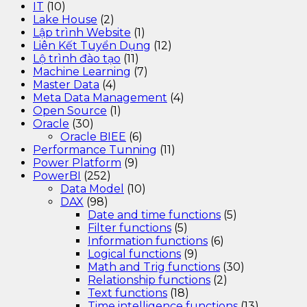
IT
(10)
Lake House
(2)
Lập trình Website
(1)
Liên Kết Tuyển Dụng
(12)
Lộ trình đào tạo
(11)
Machine Learning
(7)
Master Data
(4)
Meta Data Management
(4)
Open Source
(1)
Oracle
(30)
Oracle BIEE
(6)
Performance Tunning
(11)
Power Platform
(9)
PowerBI
(252)
Data Model
(10)
DAX
(98)
Date and time functions
(5)
Filter functions
(5)
Information functions
(6)
Logical functions
(9)
Math and Trig functions
(30)
Relationship functions
(2)
Text functions
(18)
Time intelligence functions
(13)