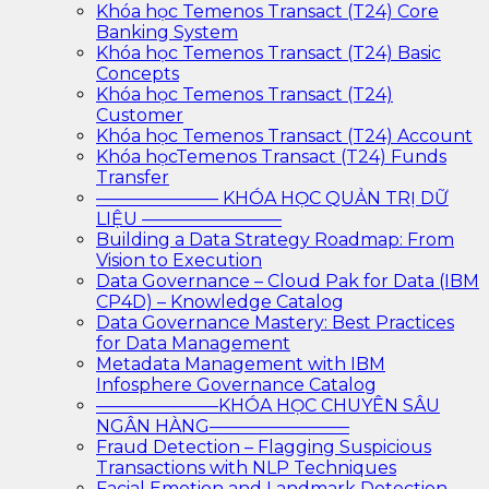
Khóa học Temenos Transact (T24) Core
Banking System
Khóa học Temenos Transact (T24) Basic
Concepts
Khóa học Temenos Transact (T24)
Customer
Khóa học Temenos Transact (T24) Account
Khóa họcTemenos Transact (T24) Funds
Transfer
——————— KHÓA HỌC QUẢN TRỊ DỮ
LIỆU ————————
Building a Data Strategy Roadmap: From
Vision to Execution
Data Governance – Cloud Pak for Data (IBM
CP4D) – Knowledge Catalog
Data Governance Mastery: Best Practices
for Data Management
Metadata Management with IBM
Infosphere Governance Catalog
———————KHÓA HỌC CHUYÊN SÂU
NGÂN HÀNG————————
Fraud Detection – Flagging Suspicious
Transactions with NLP Techniques
Facial Emotion and Landmark Detection