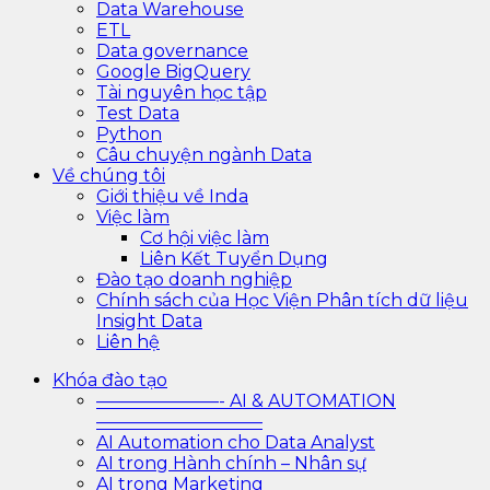
Data Warehouse
ETL
Data governance
Google BigQuery
Tài nguyên học tập
Test Data
Python
Câu chuyện ngành Data
Về chúng tôi
Giới thiệu về Inda
Việc làm
Cơ hội việc làm
Liên Kết Tuyển Dụng
Đào tạo doanh nghiệp
Chính sách của Học Viện Phân tích dữ liệu
Insight Data
Liên hệ
Khóa đào tạo
———————- AI & AUTOMATION
—————————–
AI Automation cho Data Analyst
AI trong Hành chính – Nhân sự
AI trong Marketing