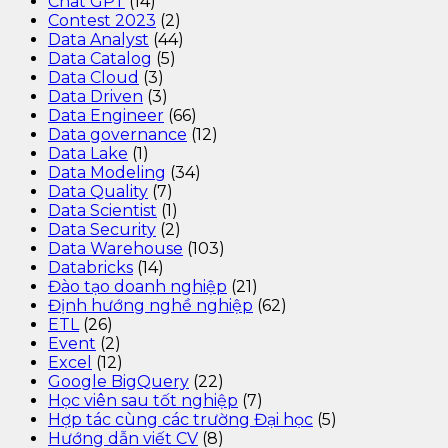
Chat GPT
(14)
Contest 2023
(2)
Data Analyst
(44)
Data Catalog
(5)
Data Cloud
(3)
Data Driven
(3)
Data Engineer
(66)
Data governance
(12)
Data Lake
(1)
Data Modeling
(34)
Data Quality
(7)
Data Scientist
(1)
Data Security
(2)
Data Warehouse
(103)
Databricks
(14)
Đào tạo doanh nghiệp
(21)
Định hướng nghề nghiệp
(62)
ETL
(26)
Event
(2)
Excel
(12)
Google BigQuery
(22)
Học viên sau tốt nghiệp
(7)
Hợp tác cùng các trường Đại học
(5)
Hướng dẫn viết CV
(8)