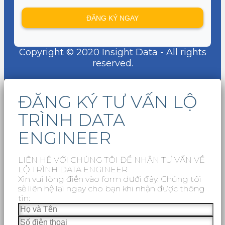
Copyright © 2020 Insight Data - All rights
reserved.
ĐĂNG KÝ TƯ VẤN LỘ
TRÌNH DATA
ENGINEER
LIÊN HỆ VỚI CHÚNG TÔI ĐỂ NHẬN TƯ VẤN VỀ
LỘ TRÌNH DATA ENGINEER
Xin vui lòng điền vào form dưới đây. Chúng tôi
sẽ liên hệ lại ngay cho bạn khi nhận được thông
tin: