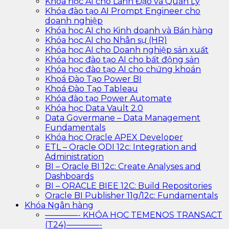
Khóa học AI cho Lãnh Đạo và Quản Lý
Khóa đào tạo AI Prompt Engineer cho
doanh nghiệp
Khóa học AI cho Kinh doanh và Bán hàng
Khóa học AI cho Nhân sự (HR)
Khóa học AI cho Doanh nghiệp sản xuất
Khóa học đào tạo AI cho bất động sản
Khóa học đào tạo AI cho chứng khoán
Khoá Đào Tạo Power BI
Khoá Đào Tạo Tableau
Khóa đào tạo Power Automate
Khóa học Data Vault 2.0
Data Govermane – Data Management
Fundamentals
Khóa học Oracle APEX Developer
ETL – Oracle ODI 12c: Integration and
Administration
BI – Oracle BI 12c: Create Analyses and
Dashboards
BI – ORACLE BIEE 12C: Build Repositories
Oracle BI Publisher 11g/12c: Fundamentals
Khóa Ngân hàng
————- KHÓA HỌC TEMENOS TRANSACT
(T24)————-