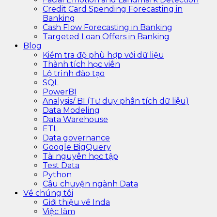
Credit Card Spending Forecasting in
Banking
Cash Flow Forecasting in Banking
Targeted Loan Offers in Banking
Blog
Kiểm tra độ phù hợp với dữ liệu
Thành tích học viên
Lộ trình đào tạo
SQL
PowerBI
Analysis/ BI (Tư duy phân tích dữ liệu)
Data Modeling
Data Warehouse
ETL
Data governance
Google BigQuery
Tài nguyên học tập
Test Data
Python
Câu chuyện ngành Data
Về chúng tôi
Giới thiệu về Inda
Việc làm