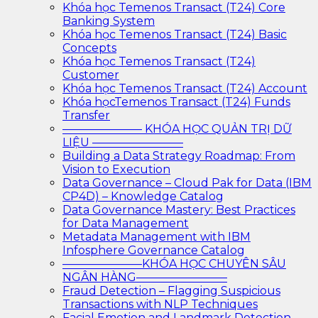
Khóa học Temenos Transact (T24) Core
Banking System
Khóa học Temenos Transact (T24) Basic
Concepts
Khóa học Temenos Transact (T24)
Customer
Khóa học Temenos Transact (T24) Account
Khóa họcTemenos Transact (T24) Funds
Transfer
——————— KHÓA HỌC QUẢN TRỊ DỮ
LIỆU ————————
Building a Data Strategy Roadmap: From
Vision to Execution
Data Governance – Cloud Pak for Data (IBM
CP4D) – Knowledge Catalog
Data Governance Mastery: Best Practices
for Data Management
Metadata Management with IBM
Infosphere Governance Catalog
———————KHÓA HỌC CHUYÊN SÂU
NGÂN HÀNG————————
Fraud Detection – Flagging Suspicious
Transactions with NLP Techniques
Facial Emotion and Landmark Detection