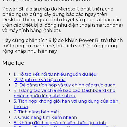
Power BI là giải pháp do Microsoft phát triển, cho
phép người dùng xây dựng báo cáo ngay trên
Desktop thông qua trình duyệt và quan sát báo cáo
trên các thiết bị di động như điện thoại (smartphone)
và máy tính bảng (tablet).
Hãy cùng phân tích 9 lý do khiến Power BI trở thành
một công cụ mạnh mẽ, hữu ích và được ứng dụng
rộng khắp như hiện nay.
Mục lục
1. Hỗ trợ kết nối từ nhiều nguồn dữ liệu
2. Mạnh mẽ và hiệu quả
3. Dễ dàng tích hợp và tùy chỉnh các trực quan
4. Tương tác và chia sẻ báo cáo Dashboard cho
nhiều người dùng khác nhau.
5. Tích hợp không giới hạn với ứng dụng của bên
thứ ba
6. Tính năng bảo mật
7. Chức năng tìm kiếm nhanh
8. Không đòi hỏi phải có kiến thức lập trình