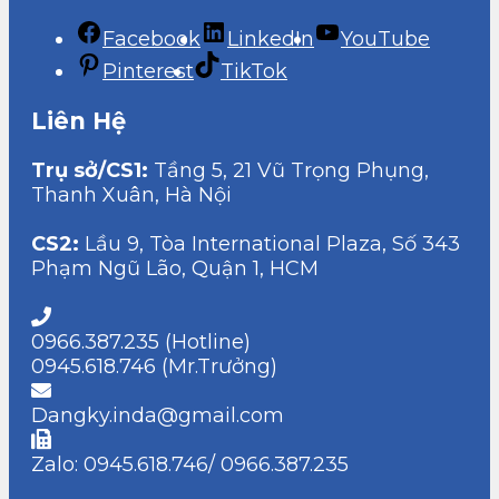
Facebook
LinkedIn
YouTube
Pinterest
TikTok
Liên Hệ
Trụ sở/CS1:
Tầng 5, 21 Vũ Trọng Phụng,
Thanh Xuân, Hà Nội
CS2:
Lầu 9, Tòa International Plaza, Số 343
Phạm Ngũ Lão, Quận 1, HCM
0966.387.235 (Hotline)
0945.618.746 (Mr.Trưởng)
Dangky.inda@gmail.com
Zalo: 0945.618.746/ 0966.387.235