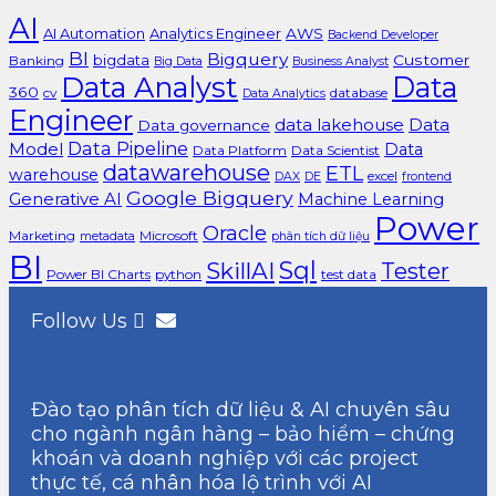
AI
AI Automation
Analytics Engineer
AWS
Backend Developer
BI
Bigquery
bigdata
Customer
Banking
Big Data
Business Analyst
Data Analyst
Data
360
cv
database
Data Analytics
Engineer
data lakehouse
Data
Data governance
Data Pipeline
Model
Data
Data Platform
Data Scientist
datawarehouse
ETL
warehouse
excel
DAX
DE
frontend
Google Bigquery
Generative AI
Machine Learning
Power
Oracle
Marketing
Microsoft
metadata
phân tích dữ liệu
BI
Sql
SkillAI
Tester
Power BI Charts
python
test data
Follow Us
Đào tạo phân tích dữ liệu & AI chuyên sâu
cho ngành ngân hàng – bảo hiểm – chứng
khoán và doanh nghiệp với các project
thực tế, cá nhân hóa lộ trình với AI