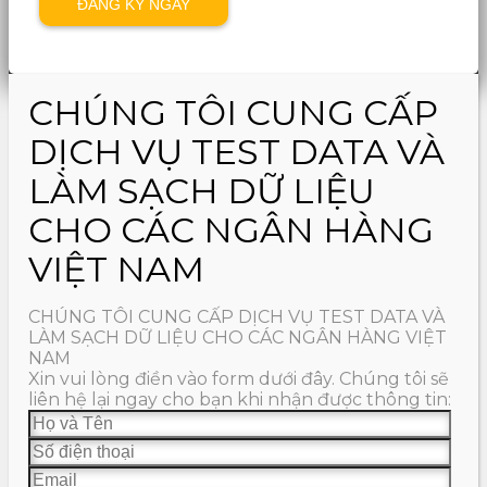
CHÚNG TÔI CUNG CẤP
DỊCH VỤ TEST DATA VÀ
LÀM SẠCH DỮ LIỆU
CHO CÁC NGÂN HÀNG
VIỆT NAM
CHÚNG TÔI CUNG CẤP DỊCH VỤ TEST DATA VÀ
LÀM SẠCH DỮ LIỆU CHO CÁC NGÂN HÀNG VIỆT
NAM
Xin vui lòng điền vào form dưới đây. Chúng tôi sẽ
liên hệ lại ngay cho bạn khi nhận được thông tin: