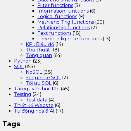
Filter functions
(5)
Information functions
(6)
Logical functions
(9)
Math and Trig functions
(30)
Relationship functions
(2)
Text functions
(18)
Time intelligence functions
(13)
KPI, Biểu đồ
(14)
Thủ thuật
(18)
Tổng quan
(64)
Python
(23)
SQL
(155)
NoSQL
(38)
Sequence SQL
(2)
Tối ưu SQL
(6)
Tài nguyên học tập
(45)
Testing
(24)
Test data
(4)
Thiết kế Website
(6)
Tự động hóa & AI
(17)
Tags