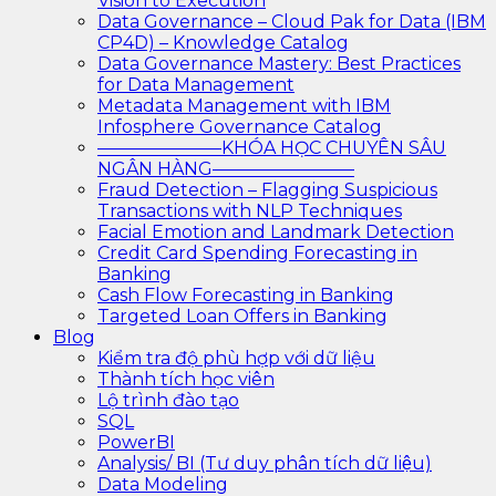
Vision to Execution
Data Governance – Cloud Pak for Data (IBM
CP4D) – Knowledge Catalog
Data Governance Mastery: Best Practices
for Data Management
Metadata Management with IBM
Infosphere Governance Catalog
———————KHÓA HỌC CHUYÊN SÂU
NGÂN HÀNG————————
Fraud Detection – Flagging Suspicious
Transactions with NLP Techniques
Facial Emotion and Landmark Detection
Credit Card Spending Forecasting in
Banking
Cash Flow Forecasting in Banking
Targeted Loan Offers in Banking
Blog
Kiểm tra độ phù hợp với dữ liệu
Thành tích học viên
Lộ trình đào tạo
SQL
PowerBI
Analysis/ BI (Tư duy phân tích dữ liệu)
Data Modeling