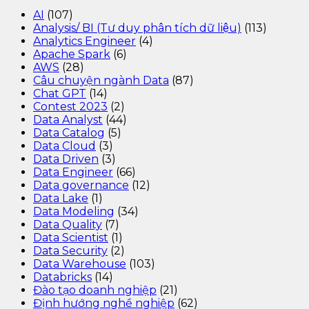
AI
(107)
Analysis/ BI (Tư duy phân tích dữ liệu)
(113)
Analytics Engineer
(4)
Apache Spark
(6)
AWS
(28)
Câu chuyện ngành Data
(87)
Chat GPT
(14)
Contest 2023
(2)
Data Analyst
(44)
Data Catalog
(5)
Data Cloud
(3)
Data Driven
(3)
Data Engineer
(66)
Data governance
(12)
Data Lake
(1)
Data Modeling
(34)
Data Quality
(7)
Data Scientist
(1)
Data Security
(2)
Data Warehouse
(103)
Databricks
(14)
Đào tạo doanh nghiệp
(21)
Định hướng nghề nghiệp
(62)