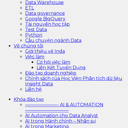
Data Warehouse
ETL
Data governance
Google BigQuery
Tài nguyên học tập
Test Data
Python
Câu chuyện ngành Data
Về chúng tôi
Giới thiệu về Inda
Việc làm
Cơ hội việc làm
Liên Kết Tuyển Dụng
Đào tạo doanh nghiệp
Chính sách của Học Viện Phân tích dữ liệu
Insight Data
Liên hệ
Khóa đào tạo
———————- AI & AUTOMATION
—————————–
AI Automation cho Data Analyst
AI trong Hành chính – Nhân sự
AI trong Marketing