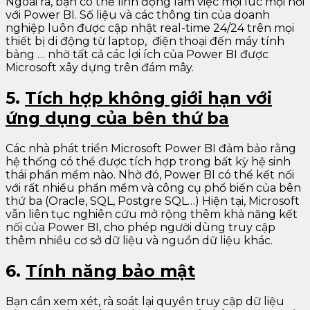
Ngoài ra, bạn có thể linh động làm việc mọi lúc mọi nơi
với Power BI. Số liệu và các thông tin của doanh
nghiệp luôn được cập nhật real-time 24/24 trên mọi
thiết bị di động từ laptop, điện thoại đến máy tính
bảng … nhờ tất cả các lợi ích của Power BI được
Microsoft xây dựng trên đám mây.
5.
Tích hợp không giới hạn với
ứng dụng của bên thứ ba
Các nhà phát triển Microsoft Power BI đảm bảo rằng
hệ thống có thể được tích hợp trong bất kỳ hệ sinh
thái phần mềm nào. Nhờ đó, Power BI có thể kết nối
với rất nhiều phần mềm và công cụ phổ biến của bên
thứ ba (Oracle, SQL, Postgre SQL…) Hiện tại, Microsoft
vẫn liên tục nghiên cứu mở rộng thêm khả năng kết
nối của Power BI, cho phép người dùng truy cập
thêm nhiều cơ sở dữ liệu và nguồn dữ liệu khác.
6.
Tính năng bảo mật
Bạn cần xem xét, rà soát lại quyền truy cập dữ liệu