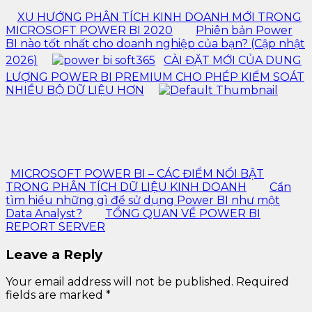
XU HƯỚNG PHÂN TÍCH KINH DOANH MỚI TRONG
MICROSOFT POWER BI 2020
Phiên bản Power
BI nào tốt nhất cho doanh nghiệp của bạn? (Cập nhật
2026)
CÀI ĐẶT MỚI CỦA DUNG
LƯỢNG POWER BI PREMIUM CHO PHÉP KIỂM SOÁT
NHIỀU BỘ DỮ LIỆU HƠN
MICROSOFT POWER BI – CÁC ĐIỂM NỔI BẬT
TRONG PHÂN TÍCH DỮ LIỆU KINH DOANH
Cần
tìm hiểu những gì để sử dụng Power BI như một
Data Analyst?
TỔNG QUAN VỀ POWER BI
REPORT SERVER
Leave a Reply
Your email address will not be published.
Required
fields are marked
*