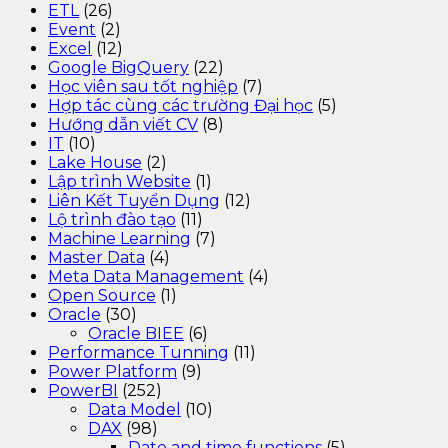
ETL
(26)
Event
(2)
Excel
(12)
Google BigQuery
(22)
Học viên sau tốt nghiệp
(7)
Hợp tác cùng các trường Đại học
(5)
Hướng dẫn viết CV
(8)
IT
(10)
Lake House
(2)
Lập trình Website
(1)
Liên Kết Tuyển Dụng
(12)
Lộ trình đào tạo
(11)
Machine Learning
(7)
Master Data
(4)
Meta Data Management
(4)
Open Source
(1)
Oracle
(30)
Oracle BIEE
(6)
Performance Tunning
(11)
Power Platform
(9)
PowerBI
(252)
Data Model
(10)
DAX
(98)
Date and time functions
(5)