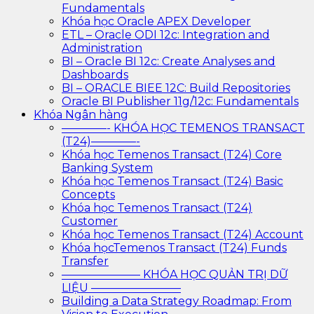
Fundamentals
Khóa học Oracle APEX Developer
ETL – Oracle ODI 12c: Integration and
Administration
BI – Oracle BI 12c: Create Analyses and
Dashboards
BI – ORACLE BIEE 12C: Build Repositories
Oracle BI Publisher 11g/12c: Fundamentals
Khóa Ngân hàng
————- KHÓA HỌC TEMENOS TRANSACT
(T24)————-
Khóa học Temenos Transact (T24) Core
Banking System
Khóa học Temenos Transact (T24) Basic
Concepts
Khóa học Temenos Transact (T24)
Customer
Khóa học Temenos Transact (T24) Account
Khóa họcTemenos Transact (T24) Funds
Transfer
——————— KHÓA HỌC QUẢN TRỊ DỮ
LIỆU ————————
Building a Data Strategy Roadmap: From