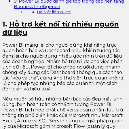
9. Power BI được đánh giá top trong các nền tảng
Business Intelligence
Bài viết liên quan:
1.
Hỗ trợ kết nối từ nhiều nguồn
dữ liệu
Power BI mang lại cho người dùng khả năng trực
quan hoàn hảo và Dashboard điều khiển tương tác
đem lại cho người dùng nhiều góc nhìn trên dữ liệu
của doanh nghiệp. Nhằm hỗ trợ tối đa cho việc phân
tích dữ liệu, Power BI cho phép người dùng nhanh
chóng xây dựng các Dashboard thông qua các thao
tác “kéo và thả”, cùng kho thư viện trực quan khổng
lồ cho phép tạo những báo cáo quản trị một cách
đơn giản và hiệu quả.
Nếu muốn sở hữu những bản báo cáo đẹp mắt, sinh
động, bạn hoàn toàn có thể tin tưởng Power BI.
Power BI tích hợp chặt chẽ với các sản phẩm lưu trữ
thông tin phổ biến khác của Microsoft như Microsoft
Excel, Azure và SQL Server cùng các giải pháp quản
lý của Microsoft gồm Microsoft Flow (quản lý quy