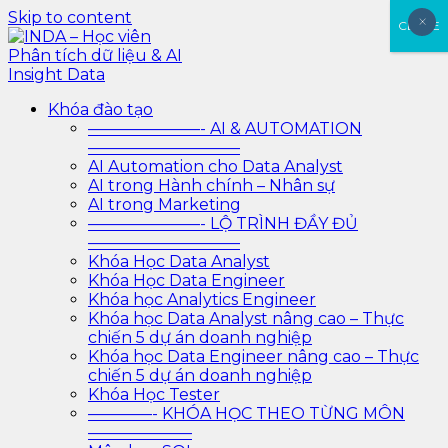
Skip to content
×
×
CLOSE
INDA – Học viên Phân tích dữ liệu & AI Insight Data
INDA – Học viện Đào tạo phân tích dữ liệu & AI chuyên
Khóa đào tạo
sâu cho ngành ngân hàng – bảo hiểm – chứng khoán
———————- AI & AUTOMATION
và doanh nghiệp với các project thực tế, cá nhân hóa
—————————–
lộ trình với AI
AI Automation cho Data Analyst
AI trong Hành chính – Nhân sự
AI trong Marketing
———————- LỘ TRÌNH ĐẦY ĐỦ
—————————–
Khóa Học Data Analyst
Khóa Học Data Engineer
Khóa học Analytics Engineer
Khóa học Data Analyst nâng cao – Thực
chiến 5 dự án doanh nghiệp
Khóa học Data Engineer nâng cao – Thực
chiến 5 dự án doanh nghiệp
Khóa Học Tester
————- KHÓA HỌC THEO TỪNG MÔN
——————–