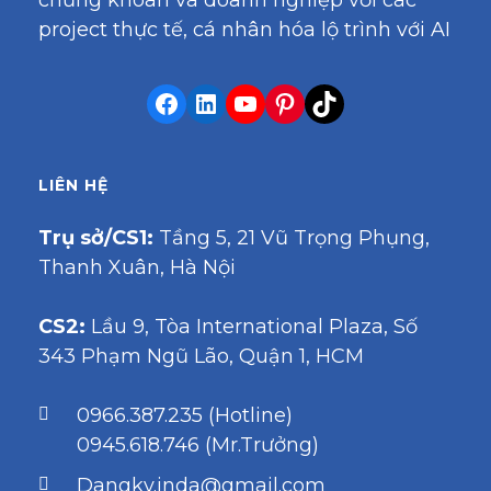
project thực tế, cá nhân hóa lộ trình với AI
LIÊN HỆ
Trụ sở/CS1:
Tầng 5, 21 Vũ Trọng Phụng,
Thanh Xuân, Hà Nội
CS2:
Lầu 9, Tòa International Plaza, Số
343 Phạm Ngũ Lão, Quận 1, HCM
0966.387.235 (Hotline)
0945.618.746 (Mr.Trưởng)
Dangky.inda@gmail.com