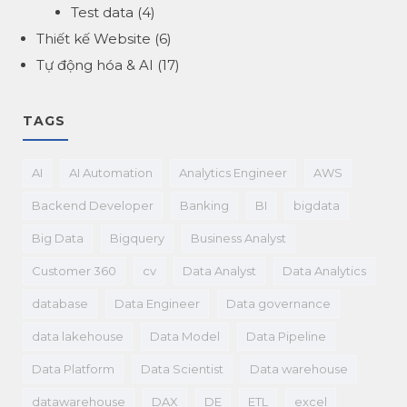
Test data
(4)
Thiết kế Website
(6)
Tự động hóa & AI
(17)
TAGS
AI
AI Automation
Analytics Engineer
AWS
Backend Developer
Banking
BI
bigdata
Big Data
Bigquery
Business Analyst
Customer 360
cv
Data Analyst
Data Analytics
database
Data Engineer
Data governance
data lakehouse
Data Model
Data Pipeline
Data Platform
Data Scientist
Data warehouse
datawarehouse
DAX
DE
ETL
excel