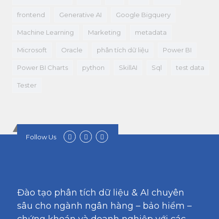
frontend
Generative AI
Google Bigquery
Machine Learning
Marketing
metadata
Microsoft
Oracle
phân tích dữ liệu
Power BI
Power BI Charts
python
SkillAI
Sql
test data
Tester
Follow Us
Đào tạo phân tích dữ liệu & AI chuyên
sâu cho ngành ngân hàng – bảo hiểm –
chứng khoán và doanh nghiệp với các