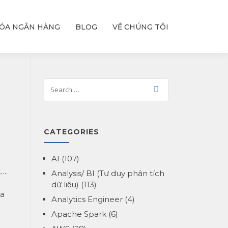
ÓA NGÂN HÀNG
BLOG
VỀ CHÚNG TÔI
CATEGORIES
AI
(107)
….
Analysis/ BI (Tư duy phân tích
dữ liệu)
(113)
ta
Analytics Engineer
(4)
Apache Spark
(6)