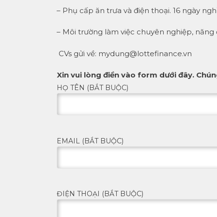
– Phụ cấp ăn trưa và điện thoại. 16 ngày ng
– Môi trường làm việc chuyên nghiệp, năng
CVs gửi về: mydung@lottefinance.vn
Xin vui lòng điền vào form dưới đây. Chúng
HỌ TÊN (BẮT BUỘC)
EMAIL (BẮT BUỘC)
ĐIỆN THOẠI (BẮT BUỘC)