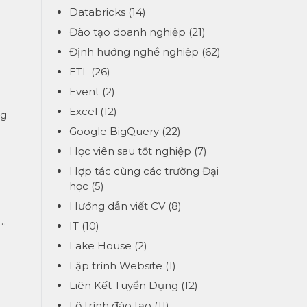
Databricks
(14)
Đào tạo doanh nghiệp
(21)
Định hướng nghề nghiệp
(62)
ETL
(26)
Event
(2)
Excel
(12)
ig
Google BigQuery
(22)
Học viên sau tốt nghiệp
(7)
Hợp tác cùng các trường Đại
học
(5)
Hướng dẫn viết CV
(8)
,…
IT
(10)
Lake House
(2)
Lập trình Website
(1)
Liên Kết Tuyển Dụng
(12)
Lộ trình đào tạo
(11)