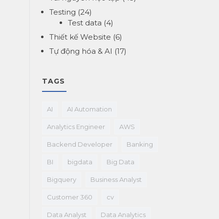
Testing
(24)
Test data
(4)
Thiết kế Website
(6)
Tự động hóa & AI
(17)
TAGS
AI
AI Automation
Analytics Engineer
AWS
Backend Developer
Banking
BI
bigdata
Big Data
Bigquery
Business Analyst
Customer 360
cv
Data Analyst
Data Analytics