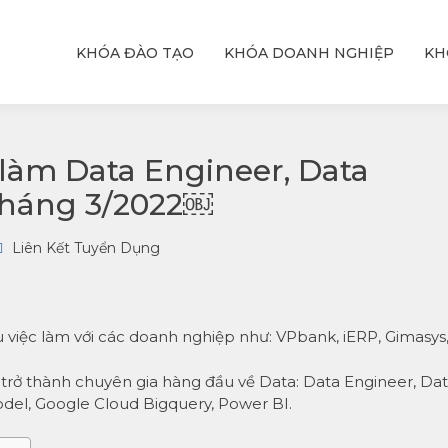
KHÓA ĐÀO TẠO
KHÓA DOANH NGHIỆP
KH
ỆU
T
hực
với
 làm Data Engineer, Data
 tháng 3/2022￼
Liên Kết Tuyển Dụng
ệu việc làm với các doanh nghiệp như: VPbank, iERP, Gimasys,
ể trở thành chuyên gia hàng đầu về Data: Data Engineer, Da
del, Google Cloud Bigquery, Power BI.