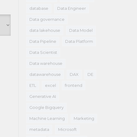
database
Data Engineer
Data governance
data lakehouse
Data Model
Data Pipeline
Data Platform
Data Scientist
Data warehouse
datawarehouse
DAX
DE
ETL
excel
frontend
Generative AI
Google Bigquery
Machine Learning
Marketing
metadata
Microsoft