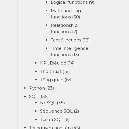
Logical functions
(9)
Math and Trig
functions
(30)
Relationship
functions
(2)
Text functions
(18)
Time intelligence
functions
(13)
KPI, Biểu đồ
(14)
Thủ thuật
(18)
Tổng quan
(64)
Python
(23)
SQL
(155)
NoSQL
(38)
Sequence SQL
(2)
Tối ưu SQL
(6)
Tài nguyên học tập
(45)