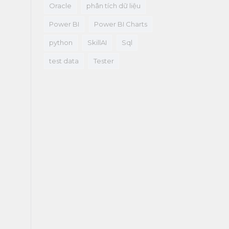
Oracle
phân tích dữ liệu
Power BI
Power BI Charts
python
SkillAI
Sql
test data
Tester