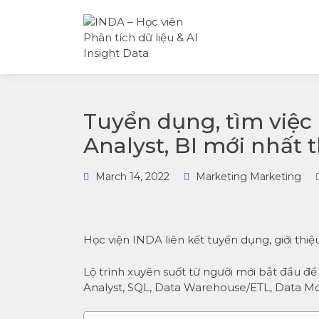
INDA – Học viện Đào tạo
INDA – HỌC
phân tích dữ liệu & AI
VIÊN PHÂN
chuyên sâu cho ngành
TÍCH DỮ LI
ngân hàng – bảo hiểm –
& AI INSIGH
chứng khoán và doanh
DATA
nghiệp với các project t
tế, cá nhân hóa lộ trình 
AI
Tuyển dụng, tìm việc
Analyst, BI mới nhất
March 14, 2022
Marketing Marketing
Học viện INDA liên kết tuyển dụng, giới thi
Lộ trình xuyên suốt từ người mới bắt đầu đ
Analyst, SQL, Data Warehouse/ETL, Data Mo