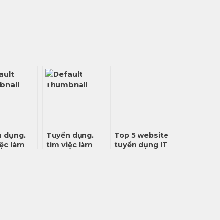
 dụng,
Tuyển dụng,
Top 5 website
iệc làm
tìm việc làm
tuyển dụng IT
Engineer,
Data Engineer,
dành cho dân
Analyst,
Data Analyst,
CNTT mới nhất
i nhất
BI mới nhất
2022
 11/2022
tháng 10/2022