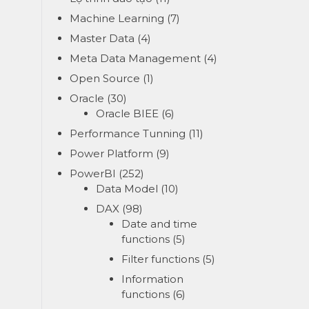
Machine Learning
(7)
Master Data
(4)
Meta Data Management
(4)
Open Source
(1)
Oracle
(30)
Oracle BIEE
(6)
Performance Tunning
(11)
Power Platform
(9)
PowerBI
(252)
Data Model
(10)
DAX
(98)
Date and time
functions
(5)
Filter functions
(5)
Information
functions
(6)