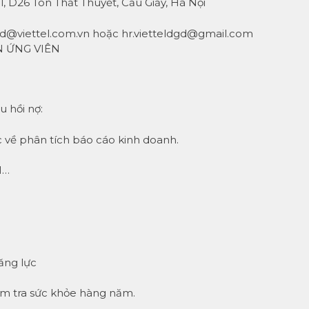
l, D26 Tôn Thất Thuyết, Cầu Giấy, Hà Nội
dgd@viettel.com.vn hoặc hr.vietteldgd@gmail.com
ÊN ỨNG VIÊN
u hồi nợ:
c về phân tích báo cáo kinh doanh.
I…
ăng lực
iểm tra sức khỏe hàng năm.