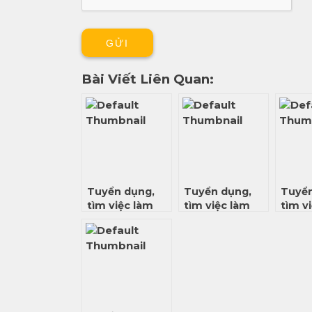
Bài Viết Liên Quan:
Tuyển dụng,
Tuyển dụng,
Tuyển
tìm việc làm
tìm việc làm
tìm v
Data Engineer,
Data Engineer,
Data 
QA/ Tester mới
QA/ Tester mới
Data 
nhất tháng
nhất tháng
BI mớ
06/2023
05/2023
tháng