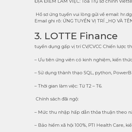
ĐỊA ĐIỂM LÀM VIỆC: Tòa Trụ sở chính Viette
Hồ sơ ứng tuyển vui lòng gửi về email: hr.
Email ghi rõ: ỨNG TUYỂN VỊ TRÍ _HỌ VÀ T
3. LOTTE Finance
tuyển dụng gấp vị trí CV/CVCC Chiến lược th
– Ưu tiên ứng viên có kinh nghiệm, kiến thứ
– Sử dụng thành thạo SQL, python, PowerB
– Thời gian làm việc: Từ T2 – T6.
Chính sách đãi ngộ:
– Mức thu nhập hấp dẫn thỏa thuận theo n
– Bảo hiểm xã hội 100%, PTI Health Care, k