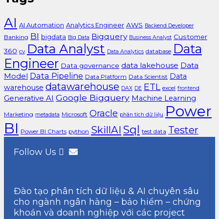
AI
AI Automation
Analytics Engineer
AWS
Backend Developer
BI
Bigquery
bigdata
Customer
Banking
Big Data
Business Analyst
Data Analyst
Data
360
cv
database
Data Analytics
Engineer
data lakehouse
Data
Data governance
Data Pipeline
Model
Data
Data Platform
Data Scientist
datawarehouse
ETL
warehouse
excel
DAX
DE
frontend
Google Bigquery
Generative AI
Machine Learning
Power
Oracle
Marketing
Microsoft
metadata
phân tích dữ liệu
BI
Sql
SkillAI
Tester
Power BI Charts
python
test data
Follow Us
Đào tạo phân tích dữ liệu & AI chuyên sâu
cho ngành ngân hàng – bảo hiểm – chứng
khoán và doanh nghiệp với các project