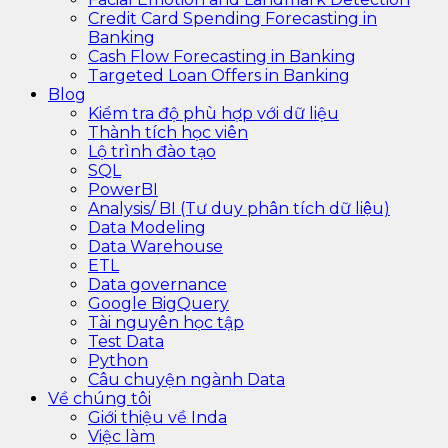
Credit Card Spending Forecasting in
Banking
Cash Flow Forecasting in Banking
Targeted Loan Offers in Banking
Blog
Kiểm tra độ phù hợp với dữ liệu
Thành tích học viên
Lộ trình đào tạo
SQL
PowerBI
Analysis/ BI (Tư duy phân tích dữ liệu)
Data Modeling
Data Warehouse
ETL
Data governance
Google BigQuery
Tài nguyên học tập
Test Data
Python
Câu chuyện ngành Data
Về chúng tôi
Giới thiệu về Inda
Việc làm