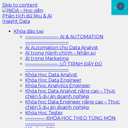
Skip to content
×
×
CLOSE
INDA – Học viên Phân tích dữ liệu & AI Insight Data
INDA – Học viện Đào tạo phân tích dữ liệu & AI chuyên
Khóa đào tạo
sâu cho ngành ngân hàng – bảo hiểm – chứng khoán
———————- AI & AUTOMATION
và doanh nghiệp với các project thực tế, cá nhân hóa
—————————–
lộ trình với AI
AI Automation cho Data Analyst
AI trong Hành chính – Nhân sự
AI trong Marketing
———————- LỘ TRÌNH ĐẦY ĐỦ
—————————–
Khóa Học Data Analyst
Khóa Học Data Engineer
Khóa học Analytics Engineer
Khóa học Data Analyst nâng cao – Thực
chiến 5 dự án doanh nghiệp
Khóa học Data Engineer nâng cao – Thực
chiến 5 dự án doanh nghiệp
Khóa Học Tester
————- KHÓA HỌC THEO TỪNG MÔN
——————–