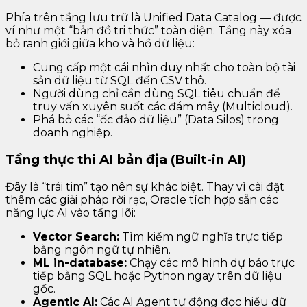
Phía trên tầng lưu trữ là Unified Data Catalog — được
ví như một “bản đồ tri thức” toàn diện. Tầng này xóa
bỏ ranh giới giữa kho và hồ dữ liệu:
Cung cấp một cái nhìn duy nhất cho toàn bộ tài
sản dữ liệu từ SQL đến CSV thô.
Người dùng chỉ cần dùng SQL tiêu chuẩn để
truy vấn xuyên suốt các đám mây (Multicloud).
Phá bỏ các “ốc đảo dữ liệu” (Data Silos) trong
doanh nghiệp.
Tầng thực thi AI bản địa (Built-in AI)
Đây là “trái tim” tạo nên sự khác biệt. Thay vì cài đặt
thêm các giải pháp rời rạc, Oracle tích hợp sẵn các
năng lực AI vào tầng lõi:
Vector Search:
Tìm kiếm ngữ nghĩa trực tiếp
bằng ngôn ngữ tự nhiên.
ML in-database:
Chạy các mô hình dự báo trực
tiếp bằng SQL hoặc Python ngay trên dữ liệu
gốc.
Agentic AI:
Các AI Agent tự động đọc hiểu dữ