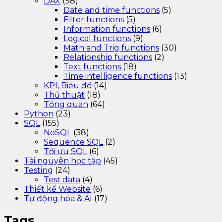
DAX
(98)
Date and time functions
(5)
Filter functions
(5)
Information functions
(6)
Logical functions
(9)
Math and Trig functions
(30)
Relationship functions
(2)
Text functions
(18)
Time intelligence functions
(13)
KPI, Biểu đồ
(14)
Thủ thuật
(18)
Tổng quan
(64)
Python
(23)
SQL
(155)
NoSQL
(38)
Sequence SQL
(2)
Tối ưu SQL
(6)
Tài nguyên học tập
(45)
Testing
(24)
Test data
(4)
Thiết kế Website
(6)
Tự động hóa & AI
(17)
Tags