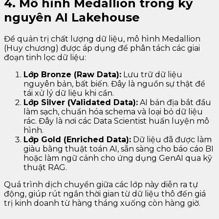
4. Mô hình Medallion trong kỷ
nguyên AI Lakehouse
Để quản trị chất lượng dữ liệu, mô hình Medallion
(Huy chương) được áp dụng để phân tách các giai
đoạn tinh lọc dữ liệu:
Lớp Bronze (Raw Data):
Lưu trữ dữ liệu
nguyên bản, bất biến. Đây là nguồn sự thật để
tái xử lý dữ liệu khi cần.
Lớp Silver (Validated Data):
AI bản địa bắt đầu
làm sạch, chuẩn hóa schema và loại bỏ dữ liệu
rác. Đây là nơi các Data Scientist huấn luyện mô
hình.
Lớp Gold (Enriched Data):
Dữ liệu đã được làm
giàu bằng thuật toán AI, sẵn sàng cho báo cáo BI
hoặc làm ngữ cảnh cho ứng dụng GenAI qua kỹ
thuật RAG.
Quá trình dịch chuyển giữa các lớp này diễn ra tự
động, giúp rút ngắn thời gian từ dữ liệu thô đến giá
trị kinh doanh từ hàng tháng xuống còn hàng giờ.