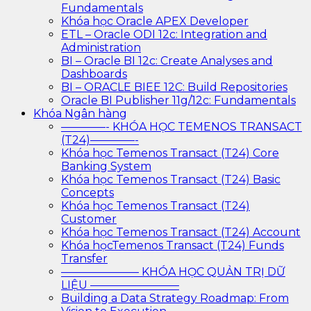
Fundamentals
Khóa học Oracle APEX Developer
ETL – Oracle ODI 12c: Integration and
Administration
BI – Oracle BI 12c: Create Analyses and
Dashboards
BI – ORACLE BIEE 12C: Build Repositories
Oracle BI Publisher 11g/12c: Fundamentals
Khóa Ngân hàng
————- KHÓA HỌC TEMENOS TRANSACT
(T24)————-
Khóa học Temenos Transact (T24) Core
Banking System
Khóa học Temenos Transact (T24) Basic
Concepts
Khóa học Temenos Transact (T24)
Customer
Khóa học Temenos Transact (T24) Account
Khóa họcTemenos Transact (T24) Funds
Transfer
——————— KHÓA HỌC QUẢN TRỊ DỮ
LIỆU ————————
Building a Data Strategy Roadmap: From