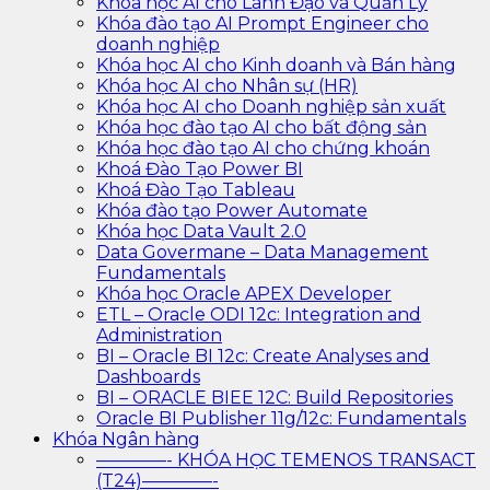
Khóa học AI cho Lãnh Đạo và Quản Lý
Khóa đào tạo AI Prompt Engineer cho
doanh nghiệp
Khóa học AI cho Kinh doanh và Bán hàng
Khóa học AI cho Nhân sự (HR)
Khóa học AI cho Doanh nghiệp sản xuất
Khóa học đào tạo AI cho bất động sản
Khóa học đào tạo AI cho chứng khoán
Khoá Đào Tạo Power BI
Khoá Đào Tạo Tableau
Khóa đào tạo Power Automate
Khóa học Data Vault 2.0
Data Govermane – Data Management
Fundamentals
Khóa học Oracle APEX Developer
ETL – Oracle ODI 12c: Integration and
Administration
BI – Oracle BI 12c: Create Analyses and
Dashboards
BI – ORACLE BIEE 12C: Build Repositories
Oracle BI Publisher 11g/12c: Fundamentals
Khóa Ngân hàng
————- KHÓA HỌC TEMENOS TRANSACT
(T24)————-