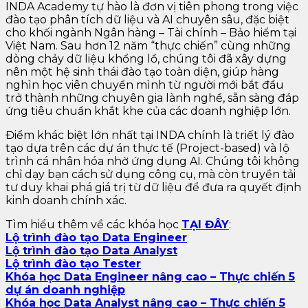
INDA Academy tự hào là đơn vị tiên phong trong việc
đào tạo phân tích dữ liệu và AI chuyên sâu, đặc biệt
cho khối ngành Ngân hàng – Tài chính – Bảo hiểm tại
Việt Nam. Sau hơn 12 năm “thực chiến” cùng những
dòng chảy dữ liệu khổng lồ, chúng tôi đã xây dựng
nên một hệ sinh thái đào tạo toàn diện, giúp hàng
nghìn học viên chuyển mình từ người mới bắt đầu
trở thành những chuyên gia lành nghề, sẵn sàng đáp
ứng tiêu chuẩn khắt khe của các doanh nghiệp lớn.
Điểm khác biệt lớn nhất tại INDA chính là triết lý đào
tạo dựa trên các dự án thực tế (Project-based) và lộ
trình cá nhân hóa nhờ ứng dụng AI. Chúng tôi không
chỉ dạy bạn cách sử dụng công cụ, mà còn truyền tải
tư duy khai phá giá trị từ dữ liệu để đưa ra quyết định
kinh doanh chính xác.
Tìm hiểu thêm về các khóa học
TẠI ĐÂY
:
Lộ trình đào tạo Data Engineer
Lộ trình đào tạo Data Analyst
Lộ trình đào tạo Tester
Khóa học Data Engineer nâng cao – Thực chiến 5
dự án doanh nghiệp
Khóa học Data Analyst nâng cao – Thực chiến 5