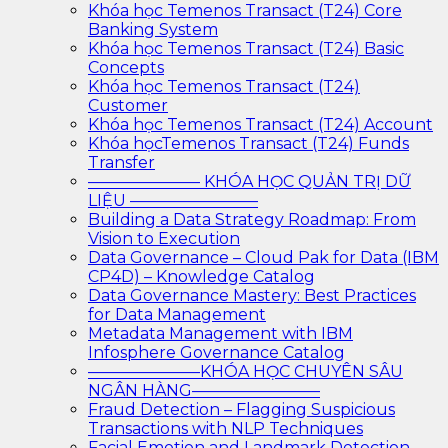
Khóa học Temenos Transact (T24) Core
Banking System
Khóa học Temenos Transact (T24) Basic
Concepts
Khóa học Temenos Transact (T24)
Customer
Khóa học Temenos Transact (T24) Account
Khóa họcTemenos Transact (T24) Funds
Transfer
——————— KHÓA HỌC QUẢN TRỊ DỮ
LIỆU ————————
Building a Data Strategy Roadmap: From
Vision to Execution
Data Governance – Cloud Pak for Data (IBM
CP4D) – Knowledge Catalog
Data Governance Mastery: Best Practices
for Data Management
Metadata Management with IBM
Infosphere Governance Catalog
———————KHÓA HỌC CHUYÊN SÂU
NGÂN HÀNG————————
Fraud Detection – Flagging Suspicious
Transactions with NLP Techniques
Facial Emotion and Landmark Detection