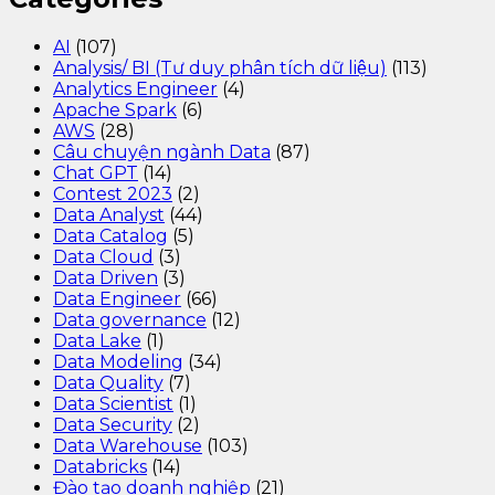
AI
(107)
Analysis/ BI (Tư duy phân tích dữ liệu)
(113)
Analytics Engineer
(4)
Apache Spark
(6)
AWS
(28)
Câu chuyện ngành Data
(87)
Chat GPT
(14)
Contest 2023
(2)
Data Analyst
(44)
Data Catalog
(5)
Data Cloud
(3)
Data Driven
(3)
Data Engineer
(66)
Data governance
(12)
Data Lake
(1)
Data Modeling
(34)
Data Quality
(7)
Data Scientist
(1)
Data Security
(2)
Data Warehouse
(103)
Databricks
(14)
Đào tạo doanh nghiệp
(21)