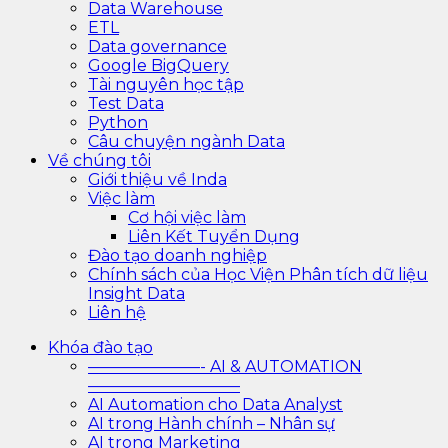
Data Warehouse
ETL
Data governance
Google BigQuery
Tài nguyên học tập
Test Data
Python
Câu chuyện ngành Data
Về chúng tôi
Giới thiệu về Inda
Việc làm
Cơ hội việc làm
Liên Kết Tuyển Dụng
Đào tạo doanh nghiệp
Chính sách của Học Viện Phân tích dữ liệu
Insight Data
Liên hệ
Khóa đào tạo
———————- AI & AUTOMATION
—————————–
AI Automation cho Data Analyst
AI trong Hành chính – Nhân sự
AI trong Marketing