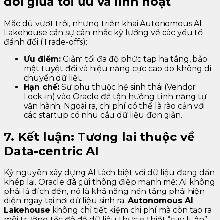
đổi giữa tối ưu và linh hoạt
Mặc dù vượt trội, nhưng triển khai Autonomous AI
Lakehouse cần sự cân nhắc kỹ lưỡng về các yếu tố
đánh đổi (Trade-offs):
Ưu điểm:
Giảm tối đa độ phức tạp hạ tầng, bảo
mật tuyệt đối và hiệu năng cực cao do không di
chuyển dữ liệu.
Hạn chế:
Sự phụ thuộc hệ sinh thái (Vendor
Lock-in) vào Oracle để tận hưởng tính năng tự
vận hành. Ngoài ra, chi phí có thể là rào cản với
các startup có nhu cầu dữ liệu đơn giản.
7. Kết luận: Tương lai thuộc về
Data-centric AI
Kỷ nguyên xây dựng AI tách biệt với dữ liệu đang dần
khép lại. Oracle đã gửi thông điệp mạnh mẽ: AI không
phải là đích đến, nó là khả năng nền tảng phải hiện
diện ngay tại nơi dữ liệu sinh ra.
Autonomous AI
Lakehouse
không chỉ tiết kiệm chi phí mà còn tạo ra
môi trường tốc độ để dữ liệu thực sự biết “suy luận”.