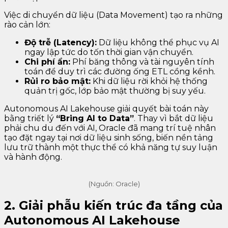
Việc di chuyển dữ liệu (Data Movement) tạo ra những
rào cản lớn:
Độ trễ (Latency):
Dữ liệu không thể phục vụ AI
ngay lập tức do tốn thời gian vận chuyển.
Chi phí ẩn:
Phí băng thông và tài nguyên tính
toán để duy trì các đường ống ETL cồng kềnh.
Rủi ro bảo mật:
Khi dữ liệu rời khỏi hệ thống
quản trị gốc, lớp bảo mật thường bị suy yếu.
Autonomous AI Lakehouse giải quyết bài toán này
bằng triết lý
“Bring AI to Data”
. Thay vì bắt dữ liệu
phải chu du đến với AI, Oracle đã mang trí tuệ nhân
tạo đặt ngay tại nơi dữ liệu sinh sống, biến nền tảng
lưu trữ thành một thực thể có khả năng tự suy luận
và hành động.
(Nguồn: Oracle)
2. Giải phẫu kiến trúc đa tầng của
Autonomous AI Lakehouse