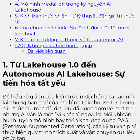
4. Mô hình Medallion trong kỷ nguyên AI
Lakehouse
5. Kịch bản thực chiến: Từ lý thuyết đến giá trị thực
tế
6. Lựa chọn chiến lược: Sự đánh đổi giữa tối ưu và
linh hoạt
7. Kết luận: Tương lai thuộc về Data-centric AI
FAQ: Những câu hỏi thường gặp
Bài viết liên quan:
1. Từ Lakehouse 1.0 đến
Autonomous AI Lakehouse: Sự
tiến hóa tất yếu
Để hiểu rõ giá trị của kiến trúc mới, chúng ta cần nhìn
lại những hạn chế của mô hình Lakehouse 1.0. Trong
cấu trúc cũ, mặc dù dữ liệu đã được gom về một nơi,
nhưng AI vẫn là một “vị khách” ngoại lai. Mỗi khi cần
huấn luyện mô hình hay triển khai ứng dụng RAG
(Retrieval-Augmented Generation), các kỹ sư vẫn phải
thực hiện quy trình trích xuất và vận chuyển dữ liệu
phức tạp.