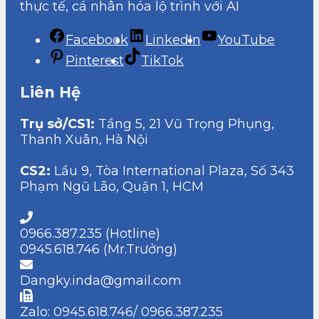
thực tế, cá nhân hóa lộ trình với AI
Facebook
LinkedIn
YouTube
Pinterest
TikTok
Liên Hệ
Trụ sở/CS1:
Tầng 5, 21 Vũ Trọng Phụng,
Thanh Xuân, Hà Nội
CS2:
Lầu 9, Tòa International Plaza, Số 343
Phạm Ngũ Lão, Quận 1, HCM
0966.387.235 (Hotline)
0945.618.746 (Mr.Trưởng)
Dangky.inda@gmail.com
Zalo: 0945.618.746/ 0966.387.235