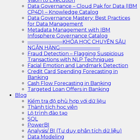
Vision to Execution
Data Governance – Cloud Pak for Data (IBM
CP4D) – Knowledge Catalog
Data Governance Mastery: Best Practices
for Data Management
Metadata Management with IBM
Infosphere Governance Catalog
———————KHÓA HỌC CHUYÊN SÂU
NGÂN HÀNG————————
Fraud Detection – Flagging Suspicious
Transactions with NLP Techniques
Facial Emotion and Landmark Detection
Credit Card Spending Forecasting in
Banking
Cash Flow Forecasting in Banking
Targeted Loan Offers in Banking
Blog
Kiểm tra độ phù hợp với dữ liệu
Thành tích học viên
Lộ trình đào tạo
SQL
PowerBI
Analysis/ BI (Tư duy phân tích dữ liệu)
Data Modeling