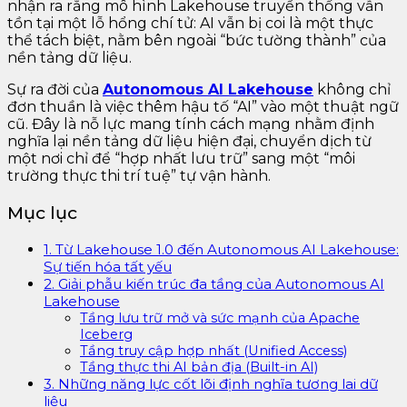
nhận ra rằng mô hình Lakehouse truyền thống vẫn
tồn tại một lỗ hổng chí tử: AI vẫn bị coi là một thực
thể tách biệt, nằm bên ngoài “bức tường thành” của
nền tảng dữ liệu.
Sự ra đời của
Autonomous AI Lakehouse
không chỉ
đơn thuần là việc thêm hậu tố “AI” vào một thuật ngữ
cũ. Đây là nỗ lực mang tính cách mạng nhằm định
nghĩa lại nền tảng dữ liệu hiện đại, chuyển dịch từ
một nơi chỉ để “hợp nhất lưu trữ” sang một “môi
trường thực thi trí tuệ” tự vận hành.
Mục lục
1. Từ Lakehouse 1.0 đến Autonomous AI Lakehouse:
Sự tiến hóa tất yếu
2. Giải phẫu kiến trúc đa tầng của Autonomous AI
Lakehouse
Tầng lưu trữ mở và sức mạnh của Apache
Iceberg
Tầng truy cập hợp nhất (Unified Access)
Tầng thực thi AI bản địa (Built-in AI)
3. Những năng lực cốt lõi định nghĩa tương lai dữ
liệu