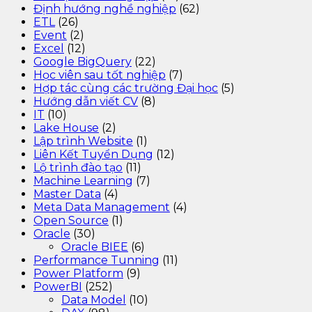
Định hướng nghề nghiệp
(62)
ETL
(26)
Event
(2)
Excel
(12)
Google BigQuery
(22)
Học viên sau tốt nghiệp
(7)
Hợp tác cùng các trường Đại học
(5)
Hướng dẫn viết CV
(8)
IT
(10)
Lake House
(2)
Lập trình Website
(1)
Liên Kết Tuyển Dụng
(12)
Lộ trình đào tạo
(11)
Machine Learning
(7)
Master Data
(4)
Meta Data Management
(4)
Open Source
(1)
Oracle
(30)
Oracle BIEE
(6)
Performance Tunning
(11)
Power Platform
(9)
PowerBI
(252)
Data Model
(10)