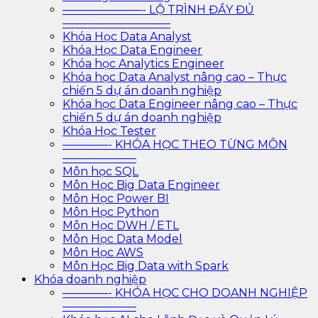
———————- LỘ TRÌNH ĐẦY ĐỦ
—————————–
Khóa Học Data Analyst
Khóa Học Data Engineer
Khóa học Analytics Engineer
Khóa học Data Analyst nâng cao – Thực
chiến 5 dự án doanh nghiệp
Khóa học Data Engineer nâng cao – Thực
chiến 5 dự án doanh nghiệp
Khóa Học Tester
————- KHÓA HỌC THEO TỪNG MÔN
——————–
Môn học SQL
Môn Học Big Data Engineer
Môn Học Power BI
Môn Học Python
Môn Học DWH / ETL
Môn Học Data Model
Môn Học AWS
Môn Học Big Data with Spark
Khóa doanh nghiệp
————- KHÓA HỌC CHO DOANH NGHIỆP
——————–