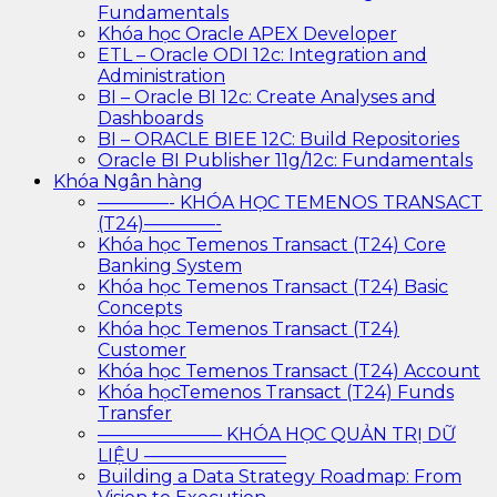
Fundamentals
Khóa học Oracle APEX Developer
ETL – Oracle ODI 12c: Integration and
Administration
BI – Oracle BI 12c: Create Analyses and
Dashboards
BI – ORACLE BIEE 12C: Build Repositories
Oracle BI Publisher 11g/12c: Fundamentals
Khóa Ngân hàng
————- KHÓA HỌC TEMENOS TRANSACT
(T24)————-
Khóa học Temenos Transact (T24) Core
Banking System
Khóa học Temenos Transact (T24) Basic
Concepts
Khóa học Temenos Transact (T24)
Customer
Khóa học Temenos Transact (T24) Account
Khóa họcTemenos Transact (T24) Funds
Transfer
——————— KHÓA HỌC QUẢN TRỊ DỮ
LIỆU ————————
Building a Data Strategy Roadmap: From