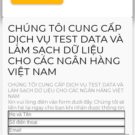
CHÚNG TÔI CUNG CẤP
DỊCH VỤ TEST DATA VÀ
LÀM SẠCH DỮ LIỆU
CHO CÁC NGÂN HÀNG
VIỆT NAM
CHÚNG TÔI CUNG CẤP DỊCH VỤ TEST DATA VÀ
LÀM SẠCH DỮ LIỆU CHO CÁC NGÂN HÀNG VIỆT
NAM
Xin vui lòng điền vào form dưới đây. Chúng tôi sẽ
liên hệ lại ngay cho bạn khi nhận được thông tin: