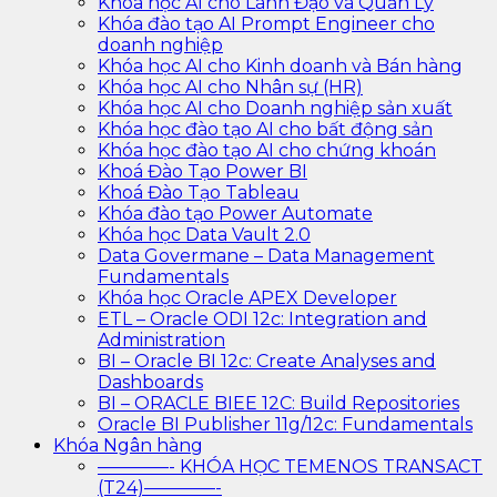
Khóa học AI cho Lãnh Đạo và Quản Lý
Khóa đào tạo AI Prompt Engineer cho
doanh nghiệp
Khóa học AI cho Kinh doanh và Bán hàng
Khóa học AI cho Nhân sự (HR)
Khóa học AI cho Doanh nghiệp sản xuất
Khóa học đào tạo AI cho bất động sản
Khóa học đào tạo AI cho chứng khoán
Khoá Đào Tạo Power BI
Khoá Đào Tạo Tableau
Khóa đào tạo Power Automate
Khóa học Data Vault 2.0
Data Govermane – Data Management
Fundamentals
Khóa học Oracle APEX Developer
ETL – Oracle ODI 12c: Integration and
Administration
BI – Oracle BI 12c: Create Analyses and
Dashboards
BI – ORACLE BIEE 12C: Build Repositories
Oracle BI Publisher 11g/12c: Fundamentals
Khóa Ngân hàng
————- KHÓA HỌC TEMENOS TRANSACT
(T24)————-