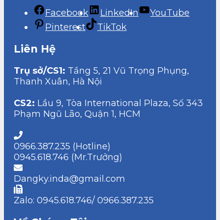
Facebook
LinkedIn
YouTube
Pinterest
TikTok
Liên Hệ
Trụ sở/CS1:
Tầng 5, 21 Vũ Trọng Phụng,
Thanh Xuân, Hà Nội
CS2:
Lầu 9, Tòa International Plaza, Số 343
Phạm Ngũ Lão, Quận 1, HCM
0966.387.235 (Hotline)
0945.618.746 (Mr.Trưởng)
Dangky.inda@gmail.com
Zalo: 0945.618.746/ 0966.387.235