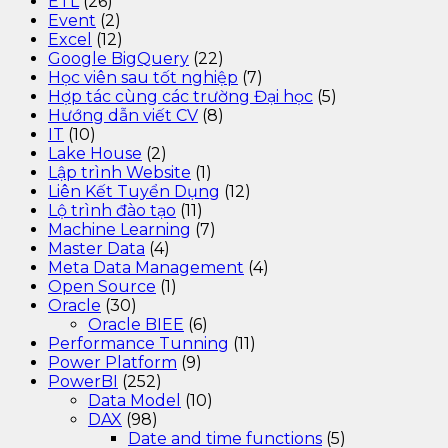
ETL
(26)
Event
(2)
Excel
(12)
Google BigQuery
(22)
Học viên sau tốt nghiệp
(7)
Hợp tác cùng các trường Đại học
(5)
Hướng dẫn viết CV
(8)
IT
(10)
Lake House
(2)
Lập trình Website
(1)
Liên Kết Tuyển Dụng
(12)
Lộ trình đào tạo
(11)
Machine Learning
(7)
Master Data
(4)
Meta Data Management
(4)
Open Source
(1)
Oracle
(30)
Oracle BIEE
(6)
Performance Tunning
(11)
Power Platform
(9)
PowerBI
(252)
Data Model
(10)
DAX
(98)
Date and time functions
(5)