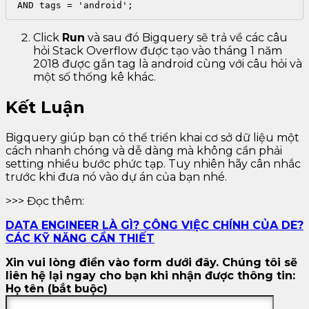
Click
Run
và sau đó Bigquery sẽ trả về các câu
hỏi Stack Overflow được tạo vào tháng 1 năm
2018 được gắn tag là android cùng với câu hỏi và
một số thống kê khác.
Kết Luận
Bigquery giúp bạn có thể triển khai cơ sở dữ liệu một
cách nhanh chóng và dễ dàng mà không cần phải
setting nhiều bước phức tạp. Tuy nhiên hãy cân nhắc
trước khi đưa nó vào dự án của bạn nhé.
>>> Đọc thêm:
DATA ENGINEER LÀ GÌ? CÔNG VIỆC CHÍNH CỦA DE?
CÁC KỸ NĂNG CẦN THIẾT
Xin vui lòng điền vào form dưới đây. Chúng tôi sẽ
liên hệ lại ngay cho bạn khi nhận được thông tin:
Họ tên (bắt buộc)