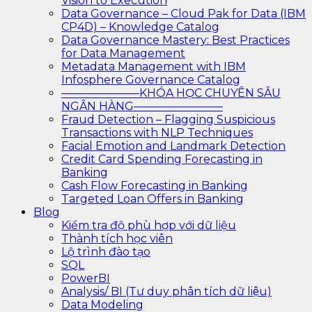
Vision to Execution
Data Governance – Cloud Pak for Data (IBM
CP4D) – Knowledge Catalog
Data Governance Mastery: Best Practices
for Data Management
Metadata Management with IBM
Infosphere Governance Catalog
———————KHÓA HỌC CHUYÊN SÂU
NGÂN HÀNG————————
Fraud Detection – Flagging Suspicious
Transactions with NLP Techniques
Facial Emotion and Landmark Detection
Credit Card Spending Forecasting in
Banking
Cash Flow Forecasting in Banking
Targeted Loan Offers in Banking
Blog
Kiểm tra độ phù hợp với dữ liệu
Thành tích học viên
Lộ trình đào tạo
SQL
PowerBI
Analysis/ BI (Tư duy phân tích dữ liệu)
Data Modeling