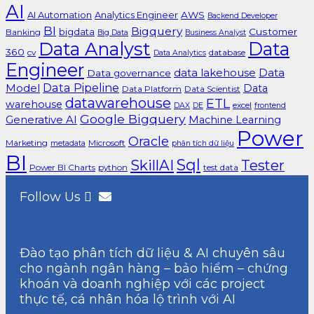
AI
AI Automation
Analytics Engineer
AWS
Backend Developer
BI
Bigquery
bigdata
Customer
Banking
Big Data
Business Analyst
Data Analyst
Data
360
cv
database
Data Analytics
Engineer
data lakehouse
Data
Data governance
Data Pipeline
Model
Data
Data Platform
Data Scientist
datawarehouse
ETL
warehouse
excel
DAX
DE
frontend
Google Bigquery
Generative AI
Machine Learning
Power
Oracle
Marketing
Microsoft
metadata
phân tích dữ liệu
BI
Sql
SkillAI
Tester
Power BI Charts
python
test data
Follow Us
Đào tạo phân tích dữ liệu & AI chuyên sâu
cho ngành ngân hàng – bảo hiểm – chứng
khoán và doanh nghiệp với các project
thực tế, cá nhân hóa lộ trình với AI