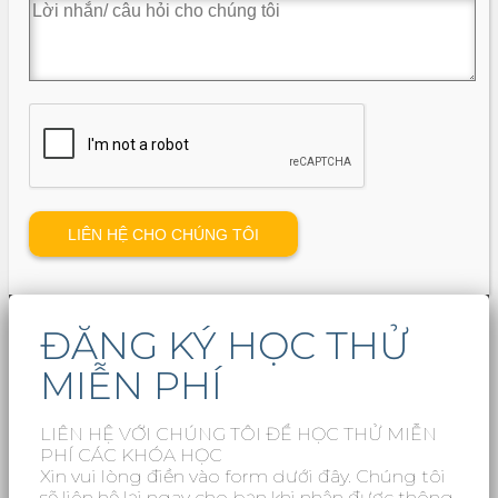
ĐĂNG KÝ HỌC THỬ
MIỄN PHÍ
LIÊN HỆ VỚI CHÚNG TÔI ĐỂ HỌC THỬ MIỄN
PHÍ CÁC KHÓA HỌC
Xin vui lòng điền vào form dưới đây. Chúng tôi
sẽ liên hệ lại ngay cho bạn khi nhận được thông