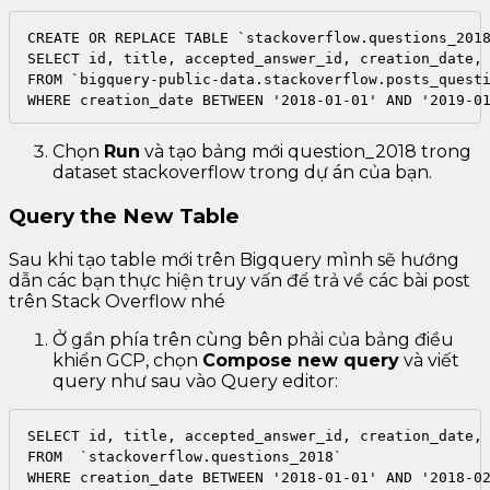
CREATE OR REPLACE TABLE `stackoverflow.questions_2018
SELECT id, title, accepted_answer_id, creation_date, 
FROM `bigquery-public-data.stackoverflow.posts_questi
Chọn
Run
và tạo bảng mới question_2018 trong
dataset stackoverflow trong dự án của bạn.
Query the New Table
Sau khi tạo table mới trên Bigquery mình sẽ hướng
dẫn các bạn thực hiện truy vấn để trả về các bài post
trên Stack Overflow nhé
Ở gần phía trên cùng bên phải của bảng điều
khiển GCP, chọn
Compose new query
và viết
query như sau vào Query editor:
SELECT id, title, accepted_answer_id, creation_date, 
FROM  `stackoverflow.questions_2018` 

WHERE creation_date BETWEEN '2018-01-01' AND '2018-02