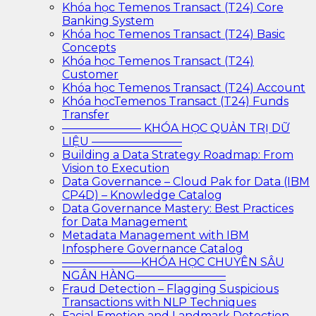
Khóa học Temenos Transact (T24) Core
Banking System
Khóa học Temenos Transact (T24) Basic
Concepts
Khóa học Temenos Transact (T24)
Customer
Khóa học Temenos Transact (T24) Account
Khóa họcTemenos Transact (T24) Funds
Transfer
——————— KHÓA HỌC QUẢN TRỊ DỮ
LIỆU ————————
Building a Data Strategy Roadmap: From
Vision to Execution
Data Governance – Cloud Pak for Data (IBM
CP4D) – Knowledge Catalog
Data Governance Mastery: Best Practices
for Data Management
Metadata Management with IBM
Infosphere Governance Catalog
———————KHÓA HỌC CHUYÊN SÂU
NGÂN HÀNG————————
Fraud Detection – Flagging Suspicious
Transactions with NLP Techniques
Facial Emotion and Landmark Detection