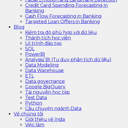
Credit Card Spending Forecasting in
Banking
Cash Flow Forecasting in Banking
Targeted Loan Offers in Banking
Blog
Kiểm tra độ phù hợp với dữ liệu
Thành tích học viên
Lộ trình đào tạo
SQL
PowerBI
Analysis/ BI (Tư duy phân tích dữ liệu)
Data Modeling
Data Warehouse
ETL
Data governance
Google BigQuery
Tài nguyên học tập
Test Data
Python
Câu chuyện ngành Data
Về chúng tôi
Giới thiệu về Inda
Việc làm