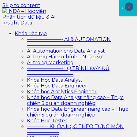
Skip to content
×
×
CLOSE
INDA – Học viên Phân tích dữ liệu & AI Insight Data
INDA – Học viện Đào tạo phân tích dữ liệu & AI chuyên
Khóa đào tạo
sâu cho ngành ngân hàng – bảo hiểm – chứng khoán
———————- AI & AUTOMATION
và doanh nghiệp với các project thực tế, cá nhân hóa
—————————–
lộ trình với AI
AI Automation cho Data Analyst
AI trong Hành chính – Nhân sự
AI trong Marketing
———————- LỘ TRÌNH ĐẦY ĐỦ
—————————–
Khóa Học Data Analyst
Khóa Học Data Engineer
Khóa học Analytics Engineer
Khóa học Data Analyst nâng cao – Thực
chiến 5 dự án doanh nghiệp
Khóa học Data Engineer nâng cao – Thực
chiến 5 dự án doanh nghiệp
Khóa Học Tester
————- KHÓA HỌC THEO TỪNG MÔN
——————–