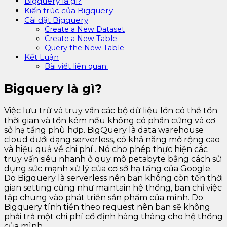
Bigquery là gì?
Kiến trúc của Bigquery
Cài đặt Bigquery
Create a New Dataset
Create a New Table
Query the New Table
Kết Luận
Bài viết liên quan:
Bigquery là gì?
Việc lưu trữ và truy vấn các bộ dữ liệu lớn có thể tốn
thời gian và tốn kém nếu không có phần cứng và cơ
sở hạ tầng phù hợp. BigQuery là data warehouse
cloud dưới dạng serverless, có khả năng mở rộng cao
và hiệu quả về chi phí . Nó cho phép thực hiện các
truy vấn siêu nhanh ở quy mô petabyte bằng cách sử
dụng sức mạnh xử lý của cơ sở hạ tầng của Google.
Do Bigquery là serverless nên bạn không còn tốn thời
gian setting cũng như maintain hệ thống, bạn chỉ việc
tập chung vào phát triển sản phẩm của mình. Do
Bigquery tính tiền theo request nên bạn sẽ không
phải trả một chi phí cố định hàng tháng cho hệ thống
của mình