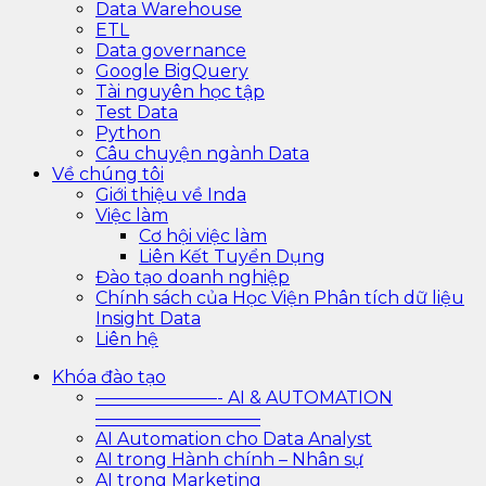
Data Warehouse
ETL
Data governance
Google BigQuery
Tài nguyên học tập
Test Data
Python
Câu chuyện ngành Data
Về chúng tôi
Giới thiệu về Inda
Việc làm
Cơ hội việc làm
Liên Kết Tuyển Dụng
Đào tạo doanh nghiệp
Chính sách của Học Viện Phân tích dữ liệu
Insight Data
Liên hệ
Khóa đào tạo
———————- AI & AUTOMATION
—————————–
AI Automation cho Data Analyst
AI trong Hành chính – Nhân sự
AI trong Marketing