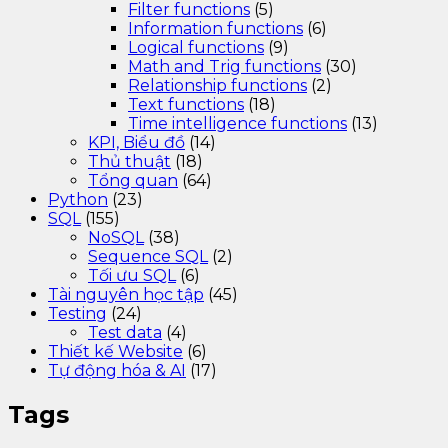
Filter functions
(5)
Information functions
(6)
Logical functions
(9)
Math and Trig functions
(30)
Relationship functions
(2)
Text functions
(18)
Time intelligence functions
(13)
KPI, Biểu đồ
(14)
Thủ thuật
(18)
Tổng quan
(64)
Python
(23)
SQL
(155)
NoSQL
(38)
Sequence SQL
(2)
Tối ưu SQL
(6)
Tài nguyên học tập
(45)
Testing
(24)
Test data
(4)
Thiết kế Website
(6)
Tự động hóa & AI
(17)
Tags