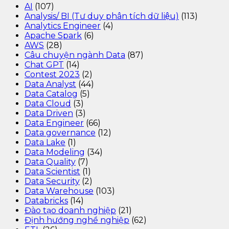
AI
(107)
Analysis/ BI (Tư duy phân tích dữ liệu)
(113)
Analytics Engineer
(4)
Apache Spark
(6)
AWS
(28)
Câu chuyện ngành Data
(87)
Chat GPT
(14)
Contest 2023
(2)
Data Analyst
(44)
Data Catalog
(5)
Data Cloud
(3)
Data Driven
(3)
Data Engineer
(66)
Data governance
(12)
Data Lake
(1)
Data Modeling
(34)
Data Quality
(7)
Data Scientist
(1)
Data Security
(2)
Data Warehouse
(103)
Databricks
(14)
Đào tạo doanh nghiệp
(21)
Định hướng nghề nghiệp
(62)