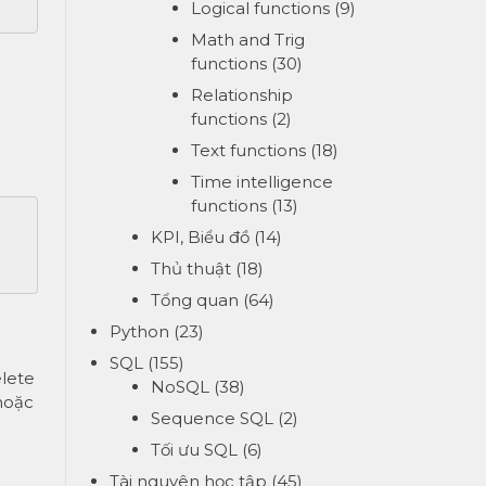
Logical functions
(9)
Math and Trig
functions
(30)
Relationship
functions
(2)
Text functions
(18)
Time intelligence
functions
(13)
KPI, Biểu đồ
(14)
Thủ thuật
(18)
Tổng quan
(64)
Python
(23)
SQL
(155)
lete
NoSQL
(38)
hoặc
Sequence SQL
(2)
Tối ưu SQL
(6)
Tài nguyên học tập
(45)