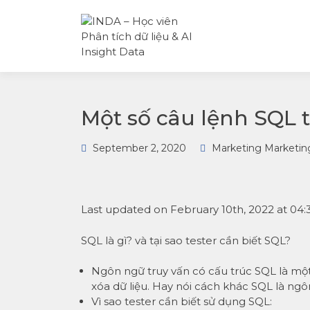
INDA – Học viện Đào tạo
INDA – HỌC
phân tích dữ liệu & AI
VIÊN PHÂN
chuyên sâu cho ngành
TÍCH DỮ LI
ngân hàng – bảo hiểm –
& AI INSIGH
chứng khoán và doanh
DATA
nghiệp với các project t
tế, cá nhân hóa lộ trình 
AI
Một số câu lệnh SQL t
September 2, 2020
Marketing Marketin
Last updated on February 10th, 2022 at 04
SQL là gì? và tại sao tester cần biết SQL?
Ngôn ngữ truy vấn có cấu trúc SQL là một 
xóa dữ liệu. Hay nói cách khác SQL là ngô
Vì sao tester cần biết sử dụng SQL: