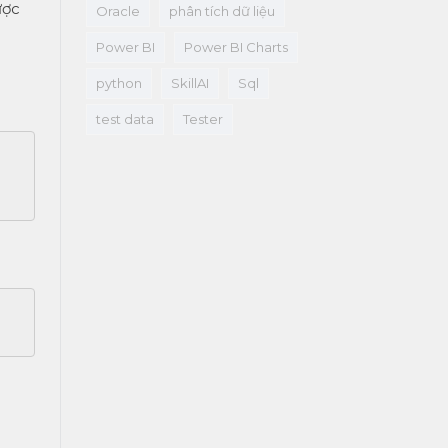
ược
Oracle
phân tích dữ liệu
Power BI
Power BI Charts
python
SkillAI
Sql
test data
Tester