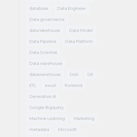
database
Data Engineer
Data governance
data lakehouse
Data Model
Data Pipeline
Data Platform
Data Scientist
Data warehouse
datawarehouse
DAX
DE
ETL
excel
frontend
Generative AI
Google Bigquery
Machine Learning
Marketing
metadata
Microsoft