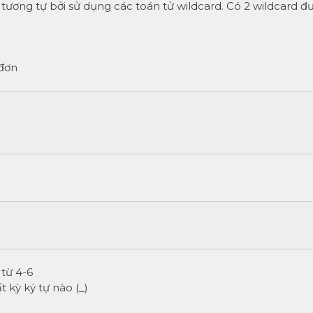
rị tương tự bởi sử dụng các toán tử wildcard. Có 2 wildcard đ
 đơn
 từ 4-6
t kỳ ký tự nào (_)