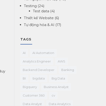
Testing
(24)
Test data
(4)
Thiết kế Website
(6)
Tự động hóa & AI
(17)
TAGS
AI
AI Automation
Analytics Engineer
AWS
Backend Developer
Banking
duy
BI
bigdata
Big Data
Bigquery
Business Analyst
Customer 360
cv
Data Analyst
Data Analytics