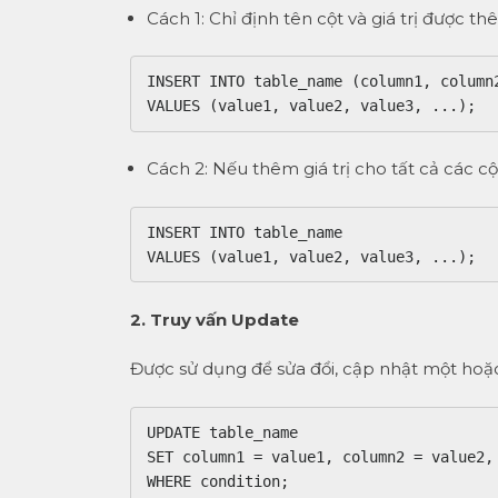
Cách 1: Chỉ định tên cột và giá trị được th
INSERT INTO table_name (column1, column2
VALUES (value1, value2, value3, ...);
Cách 2: Nếu thêm giá trị cho tất cả các c
INSERT INTO table_name

2. Truy vấn Update
Được sử dụng để sửa đổi, cập nhật một hoặ
UPDATE table_name

SET column1 = value1, column2 = value2, 