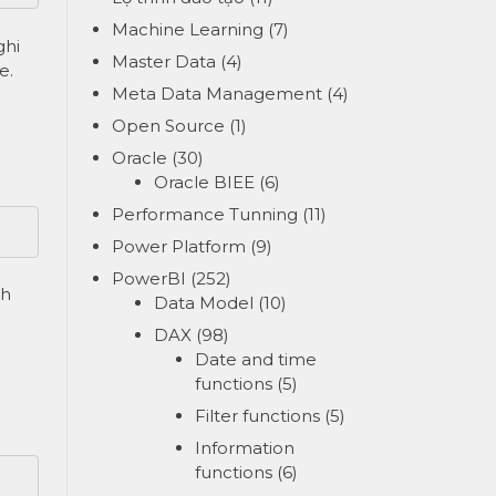
Machine Learning
(7)
ghi
Master Data
(4)
e.
Meta Data Management
(4)
Open Source
(1)
Oracle
(30)
Oracle BIEE
(6)
Performance Tunning
(11)
Power Platform
(9)
PowerBI
(252)
nh
Data Model
(10)
DAX
(98)
Date and time
functions
(5)
Filter functions
(5)
Information
functions
(6)