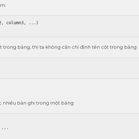
êm:
, column3, ...)

ột trong bảng, thì ta không cần chỉ định tên cột trong bảng
c nhiều bản ghi trong một bảng
...
