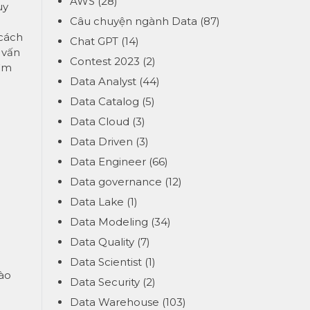
AWS
(28)
uy
Câu chuyện ngành Data
(87)
 cách
Chat GPT
(14)
 vấn
Contest 2023
(2)
tìm
Data Analyst
(44)
Data Catalog
(5)
Data Cloud
(3)
Data Driven
(3)
Data Engineer
(66)
Data governance
(12)
Data Lake
(1)
Data Modeling
(34)
Data Quality
(7)
Data Scientist
(1)
vào
Data Security
(2)
Data Warehouse
(103)