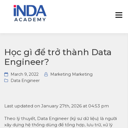
INDA – Học viện Đào tạo phân tích dữ
INDA – HỌC VIÊN
liệu & AI chuyên sâu cho ngành ngân
PHÂN TÍCH DỮ
hàng – bảo hiểm – chứng khoán và
LIỆU & AI INSIGHT
doanh nghiệp với các project thực tế,
DATA
cá nhân hóa lộ trình với AI
Học gì để trở thành Data
Engineer?
March 9, 2022
Marketing Marketing
Data Engineer
Last updated on January 27th, 2026 at 04:53 pm
Theo lý thuyết, Data Engineer (kỹ sư dữ liệu) là người
xây dựng hệ thống dùng để tổng hợp, lưu trữ, xử lý