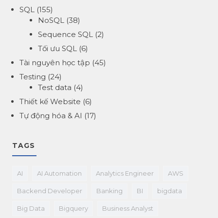
SQL
(155)
NoSQL
(38)
Sequence SQL
(2)
Tối ưu SQL
(6)
Tài nguyên học tập
(45)
Testing
(24)
Test data
(4)
Thiết kế Website
(6)
Tự động hóa & AI
(17)
TAGS
AI
AI Automation
Analytics Engineer
AWS
Backend Developer
Banking
BI
bigdata
Big Data
Bigquery
Business Analyst