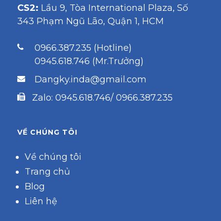
CS2:
Lầu 9, Tòa International Plaza, Số
343 Phạm Ngũ Lão, Quận 1, HCM
0966.387.235 (Hotline)
0945.618.746 (Mr.Trưởng)
Dangky.inda@gmail.com
Zalo: 0945.618.746/ 0966.387.235
VỀ CHÚNG TÔI
Về chúng tôi
Trang chủ
Blog
Liên hệ