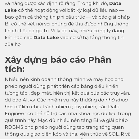
và hàng được xác định rõ ràng. Trong khi đó,
Data
Lake
có thể hoạt động với bất kỳ loại dữ liệu nào —
bao gồm cả thông tin phi cấu trúc — và các giải pháp
BI có thể kết nối với chúng để thu được những thông
tin chi tiết có giá trị. Vì lý do này, nhiều công ty đang
kết hợp các
Data Lake
vào cơ sở hạ tầng thông tin
của họ.
Xây dựng báo cáo Phân
tích:
Nhiều nền kinh doanh thông minh và máy học cho
phép người dùng phát triển các bảng điều khiển
tương tác , đẹp mắt, hiển thị kết quả của các truy vấn,
dự báo AI, v.v. Các nhiệm vụ này thường do
nhà khoa
học
dữ liệu chịu trách nhiệm ; tuy nhiên, các Data
Engineer có thể hỗ trợ các nhà khoa học dữ liệu trong
quá trình này. Mặc dù nhiều nền tảng BI và giải pháp
RDBMS cho phép người dùng tạo trang tổng quan
thông qua giao diện kéo và thả, kiến ​​thức về SQL, R và