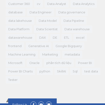
Customer 360
cv
Data Analyst
Data Analytics
database
Data Engineer
Data governance
data lakehouse
Data Model
Data Pipeline
Data Platform
Data Scientist
Data warehouse
datawarehouse
DAX
DE
ETL
excel
frontend
Generative AI
Google Bigquery
Machine Learning
Marketing
metadata
Microsoft
Oracle
phân tích dữ liệu
Power BI
Power BI Charts
python
SkillAI
Sql
test data
Tester
Follow Us