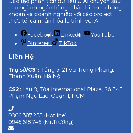
Đào tạo phân tích dữ liệu & AI chuyên sâu
cho ngành ngân hàng – bảo hiểm – chứng
khoán và doanh nghiệp với các project
thực tế, cá nhân hóa lộ trình với AI
Facebook
LinkedIn
YouTube
Pinterest
TikTok
Liên Hệ
Trụ sở/CS1:
Tầng 5, 21 Vũ Trọng Phụng,
Thanh Xuân, Hà Nội
CS2:
Lầu 9, Tòa International Plaza, Số 343
Phạm Ngũ Lão, Quận 1, HCM
0966.387.235 (Hotline)
0945.618.746 (Mr.Trưởng)