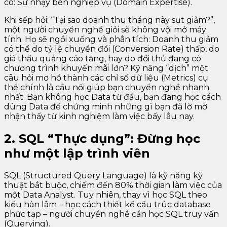
có: Sự nhạy bén nghiệp vụ (Domain Expertise).
Khi sếp hỏi: “Tại sao doanh thu tháng này sụt giảm?”,
một người chuyển nghề giỏi sẽ không vội mở máy
tính. Họ sẽ ngồi xuống và phân tích: Doanh thu giảm
có thể do tỷ lệ chuyển đổi (Conversion Rate) thấp, do
giá thầu quảng cáo tăng, hay do đối thủ đang có
chương trình khuyến mãi lớn? Kỹ năng “dịch” một
câu hỏi mơ hồ thành các chỉ số dữ liệu (Metrics) cụ
thể chính là cầu nối giúp bạn chuyển nghề nhanh
nhất. Bạn không học Data từ đầu, bạn đang học cách
dùng Data để chứng minh những gì bạn đã lờ mờ
nhận thấy từ kinh nghiệm làm việc bấy lâu nay.
2. SQL “Thực dụng”: Đừng học
như một lập trình viên
SQL (Structured Query Language) là kỹ năng kỹ
thuật bắt buộc, chiếm đến 80% thời gian làm việc của
một Data Analyst. Tuy nhiên, thay vì học SQL theo
kiểu hàn lâm – học cách thiết kế cấu trúc database
phức tạp – người chuyển nghề cần học SQL truy vấn
(Querying).