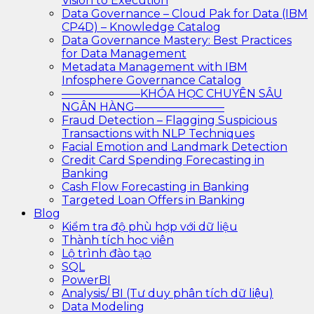
Vision to Execution
Data Governance – Cloud Pak for Data (IBM
CP4D) – Knowledge Catalog
Data Governance Mastery: Best Practices
for Data Management
Metadata Management with IBM
Infosphere Governance Catalog
———————KHÓA HỌC CHUYÊN SÂU
NGÂN HÀNG————————
Fraud Detection – Flagging Suspicious
Transactions with NLP Techniques
Facial Emotion and Landmark Detection
Credit Card Spending Forecasting in
Banking
Cash Flow Forecasting in Banking
Targeted Loan Offers in Banking
Blog
Kiểm tra độ phù hợp với dữ liệu
Thành tích học viên
Lộ trình đào tạo
SQL
PowerBI
Analysis/ BI (Tư duy phân tích dữ liệu)
Data Modeling