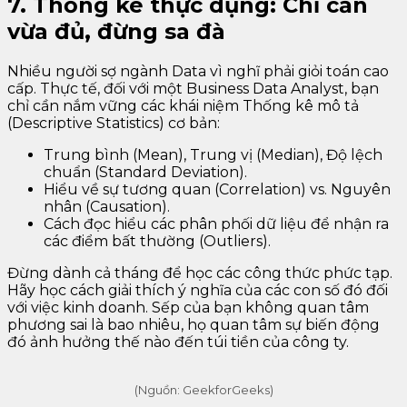
7. Thống kê thực dụng: Chỉ cần
vừa đủ, đừng sa đà
Nhiều người sợ ngành Data vì nghĩ phải giỏi toán cao
cấp. Thực tế, đối với một Business Data Analyst, bạn
chỉ cần nắm vững các khái niệm Thống kê mô tả
(Descriptive Statistics) cơ bản:
Trung bình (Mean), Trung vị (Median), Độ lệch
chuẩn (Standard Deviation).
Hiểu về sự tương quan (Correlation) vs. Nguyên
nhân (Causation).
Cách đọc hiểu các phân phối dữ liệu để nhận ra
các điểm bất thường (Outliers).
Đừng dành cả tháng để học các công thức phức tạp.
Hãy học cách giải thích ý nghĩa của các con số đó đối
với việc kinh doanh. Sếp của bạn không quan tâm
phương sai là bao nhiêu, họ quan tâm sự biến động
đó ảnh hưởng thế nào đến túi tiền của công ty.
(Nguồn: GeekforGeeks)