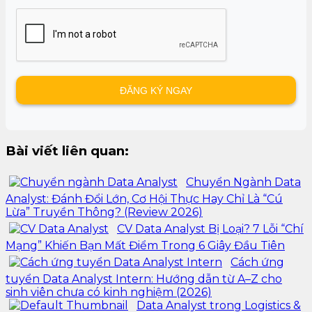
Bài viết liên quan:
Chuyển Ngành Data
Analyst: Đánh Đổi Lớn, Cơ Hội Thực Hay Chỉ Là “Cú
Lừa” Truyền Thông? (Review 2026)
CV Data Analyst Bị Loại? 7 Lỗi “Chí
Mạng” Khiến Bạn Mất Điểm Trong 6 Giây Đầu Tiên
Cách ứng
tuyển Data Analyst Intern: Hướng dẫn từ A–Z cho
sinh viên chưa có kinh nghiệm (2026)
Data Analyst trong Logistics &