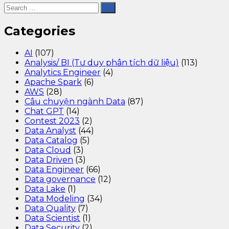
Categories
AI
(107)
Analysis/ BI (Tư duy phân tích dữ liệu)
(113)
Analytics Engineer
(4)
Apache Spark
(6)
AWS
(28)
Câu chuyện ngành Data
(87)
Chat GPT
(14)
Contest 2023
(2)
Data Analyst
(44)
Data Catalog
(5)
Data Cloud
(3)
Data Driven
(3)
Data Engineer
(66)
Data governance
(12)
Data Lake
(1)
Data Modeling
(34)
Data Quality
(7)
Data Scientist
(1)
Data Security
(2)