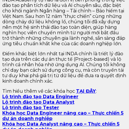
đào tạo phân tích dữ liệu và AI chuyên sâu, đặc biệt
cho khối ngành Ngân hàng – Tài chính – Bảo hiểm tại
Việt Nam. Sau hơn 12 năm “thực chiến” cùng những
dòng chảy dữ liệu khổng lồ, chúng tôi đã xây dựng
nên một hệ sinh thái đào tạo toàn diện, giúp hàng
nghìn học viên chuyển mình từ người mới bắt đầu
trở thành những chuyên gia lành nghề, sẵn sàng đáp
ứng tiêu chuẩn khắt khe của các doanh nghiệp lớn.
Điểm khác biệt lớn nhất tại INDA chính là triết lý đào
tạo dựa trên các dự án thực tế (Project-based) và lộ
trình cá nhân hóa nhờ ứng dụng AI. Chúng tôi không
chỉ dạy bạn cách sử dụng công cụ, mà còn truyền tải
tư duy khai phá giá trị từ dữ liệu để đưa ra quyết định
kinh doanh chính xác.
Tìm hiểu thêm về các khóa học
TẠI ĐÂY
:
Lộ trình đào tạo Data Engineer
Lộ trình đào tạo Data Analyst
Lộ trình đào tạo Tester
Khóa học Data Engineer nâng cao – Thực chiến 5
dự án doanh nghiệp
Khóa học Data Analyst nâng cao – Thực chiến 5