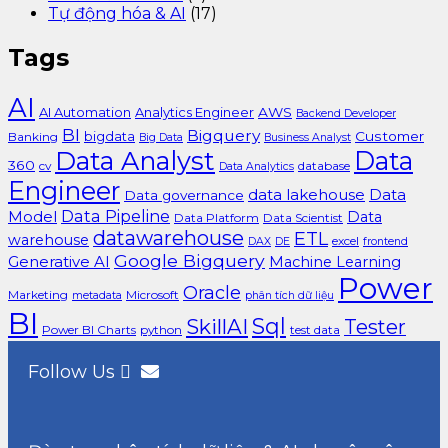
Tự động hóa & AI
(17)
Tags
AI
AI Automation
Analytics Engineer
AWS
Backend Developer
BI
Bigquery
bigdata
Customer
Banking
Big Data
Business Analyst
Data Analyst
Data
360
cv
database
Data Analytics
Engineer
data lakehouse
Data
Data governance
Data Pipeline
Model
Data
Data Platform
Data Scientist
datawarehouse
ETL
warehouse
excel
DAX
DE
frontend
Google Bigquery
Generative AI
Machine Learning
Power
Oracle
Marketing
Microsoft
metadata
phân tích dữ liệu
BI
Sql
SkillAI
Tester
Power BI Charts
python
test data
Follow Us