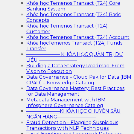
Khóa học Temenos Transact (T24) Core
Banking System
Khóa học Temenos Transact (T24) Basic
Concepts
Khóa học Temenos Transact (T24)
Customer
Khóa học Temenos Transact (T24) Account
Khóa họcTemenos Transact (T24) Funds
Transfer
——————— KHÓA HỌC QUẢN TRỊ DỮ
LIỆU ————————
Building a Data Strategy Roadmap: From
Vision to Execution
Data Governance – Cloud Pak for Data (IBM
CP4D) – Knowledge Catalog
Data Governance Mastery: Best Practices
for Data Management
Metadata Management with IBM
Infosphere Governance Catalog
———————KHÓA HỌC CHUYÊN SÂU
NGÂN HÀNG————————
Fraud Detection – Flagging Suspicious
Transactions with NLP Techniques
Facial Emotion and Landmark Detection