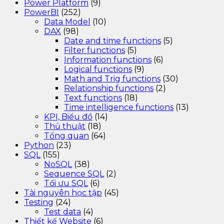
Power Platform
(9)
PowerBI
(252)
Data Model
(10)
DAX
(98)
Date and time functions
(5)
Filter functions
(5)
Information functions
(6)
Logical functions
(9)
Math and Trig functions
(30)
Relationship functions
(2)
Text functions
(18)
Time intelligence functions
(13)
KPI, Biểu đồ
(14)
Thủ thuật
(18)
Tổng quan
(64)
Python
(23)
SQL
(155)
NoSQL
(38)
Sequence SQL
(2)
Tối ưu SQL
(6)
Tài nguyên học tập
(45)
Testing
(24)
Test data
(4)
Thiết kế Website
(6)