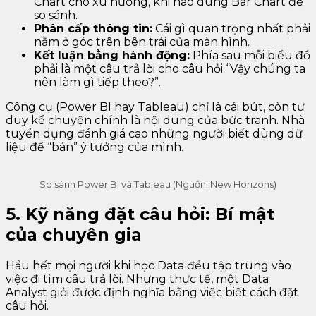
Chart cho xu hướng, khi nào dùng Bar Chart để
so sánh.
Phân cấp thông tin:
Cái gì quan trọng nhất phải
nằm ở góc trên bên trái của màn hình.
Kết luận bằng hành động:
Phía sau mỗi biểu đồ
phải là một câu trả lời cho câu hỏi “Vậy chúng ta
nên làm gì tiếp theo?”.
Công cụ (Power BI hay Tableau) chỉ là cái bút, còn tư
duy kể chuyện chính là nội dung của bức tranh. Nhà
tuyển dụng đánh giá cao những người biết dùng dữ
liệu để “bán” ý tưởng của mình.
So sánh Power BI và Tableau (Nguồn: New Horizons)
5. Kỹ năng đặt câu hỏi: Bí mật
của chuyên gia
Hầu hết mọi người khi học Data đều tập trung vào
việc đi tìm câu trả lời. Nhưng thực tế, một Data
Analyst giỏi được định nghĩa bằng việc biết cách đặt
câu hỏi.