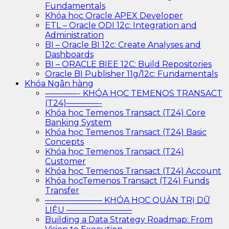
Fundamentals
Khóa học Oracle APEX Developer
ETL – Oracle ODI 12c: Integration and
Administration
BI – Oracle BI 12c: Create Analyses and
Dashboards
BI – ORACLE BIEE 12C: Build Repositories
Oracle BI Publisher 11g/12c: Fundamentals
Khóa Ngân hàng
————- KHÓA HỌC TEMENOS TRANSACT
(T24)————-
Khóa học Temenos Transact (T24) Core
Banking System
Khóa học Temenos Transact (T24) Basic
Concepts
Khóa học Temenos Transact (T24)
Customer
Khóa học Temenos Transact (T24) Account
Khóa họcTemenos Transact (T24) Funds
Transfer
——————— KHÓA HỌC QUẢN TRỊ DỮ
LIỆU ————————
Building a Data Strategy Roadmap: From