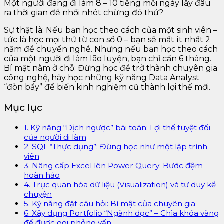
Một người đang đi làm 8 – 10 tiếng mỗi ngày lấy đâu
ra thời gian để nhồi nhét chừng đó thứ?
Sự thật là: Nếu bạn học theo cách của một sinh viên –
tức là học mọi thứ từ con số 0 – bạn sẽ mất ít nhất 2
năm để chuyển nghề. Nhưng nếu bạn học theo cách
của một người đi làm lão luyện, bạn chỉ cần 6 tháng.
Bí mật nằm ở chỗ: Đừng học để trở thành chuyên gia
công nghệ, hãy học những kỹ năng Data Analyst
“đòn bẩy” để biến kinh nghiệm cũ thành lợi thế mới.
Mục lục
1. Kỹ năng “Dịch ngược” bài toán: Lợi thế tuyệt đối
của người đi làm
2. SQL “Thực dụng”: Đừng học như một lập trình
viên
3. Nâng cấp Excel lên Power Query: Bước đệm
hoàn hảo
4. Trực quan hóa dữ liệu (Visualization) và tư duy kể
chuyện
5. Kỹ năng đặt câu hỏi: Bí mật của chuyên gia
6. Xây dựng Portfolio “Ngành dọc” – Chìa khóa vàng
để được gọi phỏng vấn