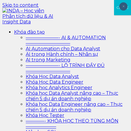
Skip to content
×
×
CLOSE
INDA – Học viên Phân tích dữ liệu & AI Insight Data
INDA – Học viện Đào tạo phân tích dữ liệu & AI chuyên
Khóa đào tạo
sâu cho ngành ngân hàng – bảo hiểm – chứng khoán
———————- AI & AUTOMATION
và doanh nghiệp với các project thực tế, cá nhân hóa
—————————–
lộ trình với AI
AI Automation cho Data Analyst
AI trong Hành chính – Nhân sự
AI trong Marketing
———————- LỘ TRÌNH ĐẦY ĐỦ
—————————–
Khóa Học Data Analyst
Khóa Học Data Engineer
Khóa học Analytics Engineer
Khóa học Data Analyst nâng cao – Thực
chiến 5 dự án doanh nghiệp
Khóa học Data Engineer nâng cao – Thực
chiến 5 dự án doanh nghiệp
Khóa Học Tester
————- KHÓA HỌC THEO TỪNG MÔN
——————–