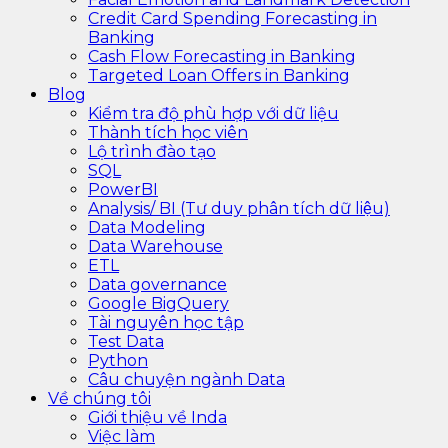
Credit Card Spending Forecasting in
Banking
Cash Flow Forecasting in Banking
Targeted Loan Offers in Banking
Blog
Kiểm tra độ phù hợp với dữ liệu
Thành tích học viên
Lộ trình đào tạo
SQL
PowerBI
Analysis/ BI (Tư duy phân tích dữ liệu)
Data Modeling
Data Warehouse
ETL
Data governance
Google BigQuery
Tài nguyên học tập
Test Data
Python
Câu chuyện ngành Data
Về chúng tôi
Giới thiệu về Inda
Việc làm