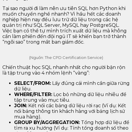
Tại sao người đi làm nên ưu tiên SQL hơn Python khi
muốn chuyển nghề nhanh? Vì hầu hết các doanh
nghiệp hiện nay đều lưu trữ dữ liệu trong các hệ
quản trị như SQL Server, MySQL hay PostgreSQL.
Việc bạn có thể tự mình trích xuất dữ liệu mà không
cần làm phiền đến đội ngũ IT sẽ khiến bạn trở thành
“ngôi sao” trong mắt ban giám đốc.
(Nguồn: The CPD Certification Service)
Chiến thuật học SQL nhanh nhất cho người bận rộn
là tập trung vào 4 nhóm lệnh “vàng”:
SELECT/FROM:
Lấy đúng cái mình cần giữa rừng
dữ liệu.
WHERE/FILTER:
Lọc bỏ những dữ liệu nhiễu để
tập trung vào mục tiêu.
JOIN:
Kết nối các bảng dữ liệu rời rạc (Ví dụ: Kết
nối bảng thông tin khách hàng với bảng lịch sử
mua hàng).
GROUP BY/AGGREGATION:
Tổng hợp dữ liệu để
tìm ra xu hướng (Ví dụ: Tính tổng doanh số theo