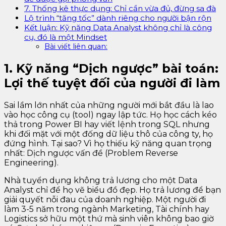
7. Thống kê thực dụng: Chỉ cần vừa đủ, đừng sa đà
Lộ trình “tăng tốc” dành riêng cho người bận rộn
Kết luận: Kỹ năng Data Analyst không chỉ là công
cụ, đó là một Mindset
Bài viết liên quan:
1. Kỹ năng “Dịch ngược” bài toán:
Lợi thế tuyệt đối của người đi làm
Sai lầm lớn nhất của những người mới bắt đầu là lao
vào học công cụ (tool) ngay lập tức. Họ học cách kéo
thả trong Power BI hay viết lệnh trong SQL nhưng
khi đối mặt với một đống dữ liệu thô của công ty, họ
đứng hình. Tại sao? Vì họ thiếu kỹ năng quan trọng
nhất: Dịch ngược vấn đề (Problem Reverse
Engineering).
Nhà tuyển dụng không trả lương cho một Data
Analyst chỉ để họ vẽ biểu đồ đẹp. Họ trả lương để bạn
giải quyết nỗi đau của doanh nghiệp. Một người đi
làm 3-5 năm trong ngành Marketing, Tài chính hay
Logistics sở hữu một thứ mà sinh viên không bao giờ