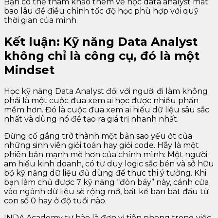
Bạn có thể tham khảo thêm về học data analyst mất
bao lâu để điều chỉnh tốc độ học phù hợp với quỹ
thời gian của mình.
Kết luận: Kỹ năng Data Analyst
không chỉ là công cụ, đó là một
Mindset
Học kỹ năng Data Analyst đối với người đi làm không
phải là một cuộc đua xem ai học được nhiều phần
mềm hơn. Đó là cuộc đua xem ai hiểu dữ liệu sâu sắc
nhất và dùng nó để tạo ra giá trị nhanh nhất.
Đừng cố gắng trở thành một bản sao yếu ớt của
những sinh viên giỏi toán hay giỏi code. Hãy là một
phiên bản mạnh mẽ hơn của chính mình: Một người
am hiểu kinh doanh, có tư duy logic sắc bén và sở hữu
bộ kỹ năng dữ liệu đủ dùng để thực thi ý tưởng. Khi
bạn làm chủ được 7 kỹ năng “đòn bẩy” này, cánh cửa
vào ngành dữ liệu sẽ rộng mở, bất kể bạn bắt đầu từ
con số 0 hay ở độ tuổi nào.
INDA Academy tự hào là đơn vị tiên phong trong việc