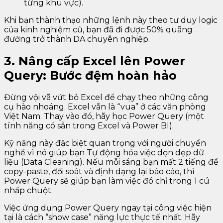
từng khu vực).
Khi bạn thành thạo những lệnh này theo tư duy logic
của kinh nghiệm cũ, bạn đã đi được 50% quãng
đường trở thành DA chuyên nghiệp.
3. Nâng cấp Excel lên Power
Query: Bước đệm hoàn hảo
Đừng vội vã vứt bỏ Excel để chạy theo những công
cụ hào nhoáng. Excel vẫn là “vua” ở các văn phòng
Việt Nam. Thay vào đó, hãy học Power Query (một
tính năng có sẵn trong Excel và Power BI).
Kỹ năng này đặc biệt quan trọng với người chuyển
nghề vì nó giúp bạn Tự động hóa việc dọn dẹp dữ
liệu (Data Cleaning). Nếu mỗi sáng bạn mất 2 tiếng để
copy-paste, đối soát và định dạng lại báo cáo, thì
Power Query sẽ giúp bạn làm việc đó chỉ trong 1 cú
nhấp chuột.
Việc ứng dụng Power Query ngay tại công việc hiện
tại là cách “show case” năng lực thực tế nhất. Hãy