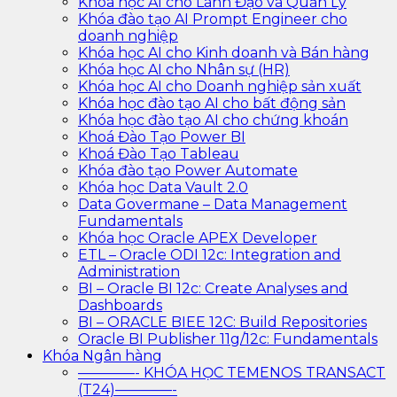
Khóa học AI cho Lãnh Đạo và Quản Lý
Khóa đào tạo AI Prompt Engineer cho
doanh nghiệp
Khóa học AI cho Kinh doanh và Bán hàng
Khóa học AI cho Nhân sự (HR)
Khóa học AI cho Doanh nghiệp sản xuất
Khóa học đào tạo AI cho bất động sản
Khóa học đào tạo AI cho chứng khoán
Khoá Đào Tạo Power BI
Khoá Đào Tạo Tableau
Khóa đào tạo Power Automate
Khóa học Data Vault 2.0
Data Govermane – Data Management
Fundamentals
Khóa học Oracle APEX Developer
ETL – Oracle ODI 12c: Integration and
Administration
BI – Oracle BI 12c: Create Analyses and
Dashboards
BI – ORACLE BIEE 12C: Build Repositories
Oracle BI Publisher 11g/12c: Fundamentals
Khóa Ngân hàng
————- KHÓA HỌC TEMENOS TRANSACT
(T24)————-