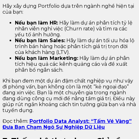
Hãy xây dựng Portfolio dựa trên ngành nghề hiện tại
của bạn:
Nếu bạn làm HR:
Hãy làm dự án phân tích tỷ lệ
nhân viên nghỉ việc (Churn rate) và tìm ra các
yếu tố ảnh hưởng.
Nếu bạn làm Sales:
Hãy làm dự án tối ưu hóa lộ
trình bán hàng hoặc phân tích giá trị trọn đời
của khách hàng (LTV).
Nếu bạn làm Marketing:
Hãy làm dự án phân
tích hiệu quả các kênh quảng cáo và đề xuất
phân bổ ngân sách.
Khi bạn đem một dự án đậm chất nghiệp vụ như vậy
đi phỏng vấn, bạn không còn là một “kẻ ngoại đạo”
đang xin việc. Bạn là một chuyên gia trong ngành
đang dùng công cụ mới để nâng tầm giá trị. Điều này
giúp rút ngắn khoảng cách tin tưởng giữa bạn và nhà
tuyển dụng.
Đọc thêm:
Portfolio Data Analyst: “Tấm Vé Vàng”
Đưa Bạn Chạm Ngõ Sự Nghiệp Dữ Liệu