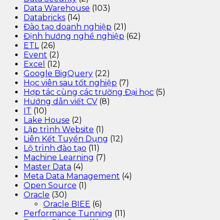
Data Warehouse
(103)
Databricks
(14)
Đào tạo doanh nghiệp
(21)
Định hướng nghề nghiệp
(62)
ETL
(26)
Event
(2)
Excel
(12)
Google BigQuery
(22)
Học viên sau tốt nghiệp
(7)
Hợp tác cùng các trường Đại học
(5)
Hướng dẫn viết CV
(8)
IT
(10)
Lake House
(2)
Lập trình Website
(1)
Liên Kết Tuyển Dụng
(12)
Lộ trình đào tạo
(11)
Machine Learning
(7)
Master Data
(4)
Meta Data Management
(4)
Open Source
(1)
Oracle
(30)
Oracle BIEE
(6)
Performance Tunning
(11)