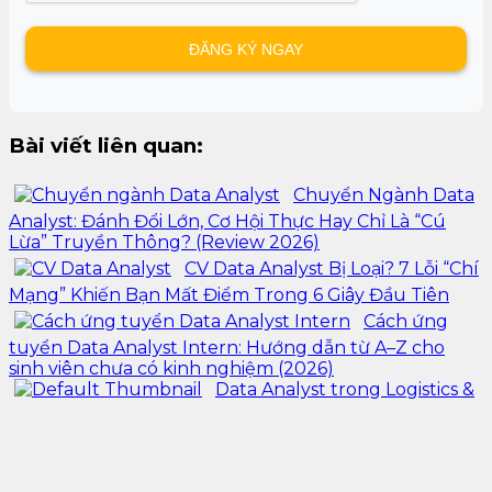
Bài viết liên quan:
Chuyển Ngành Data
Analyst: Đánh Đổi Lớn, Cơ Hội Thực Hay Chỉ Là “Cú
Lừa” Truyền Thông? (Review 2026)
CV Data Analyst Bị Loại? 7 Lỗi “Chí
Mạng” Khiến Bạn Mất Điểm Trong 6 Giây Đầu Tiên
Cách ứng
tuyển Data Analyst Intern: Hướng dẫn từ A–Z cho
sinh viên chưa có kinh nghiệm (2026)
Data Analyst trong Logistics &