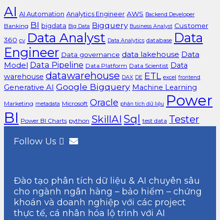
AI
AI Automation
Analytics Engineer
AWS
Backend Developer
BI
Bigquery
bigdata
Customer
Banking
Big Data
Business Analyst
Data Analyst
Data
360
cv
database
Data Analytics
Engineer
data lakehouse
Data
Data governance
Data Pipeline
Model
Data
Data Platform
Data Scientist
datawarehouse
ETL
warehouse
excel
DAX
DE
frontend
Google Bigquery
Generative AI
Machine Learning
Power
Oracle
Marketing
Microsoft
metadata
phân tích dữ liệu
BI
Sql
SkillAI
Tester
Power BI Charts
python
test data
Follow Us
Đào tạo phân tích dữ liệu & AI chuyên sâu
cho ngành ngân hàng – bảo hiểm – chứng
khoán và doanh nghiệp với các project
thực tế, cá nhân hóa lộ trình với AI