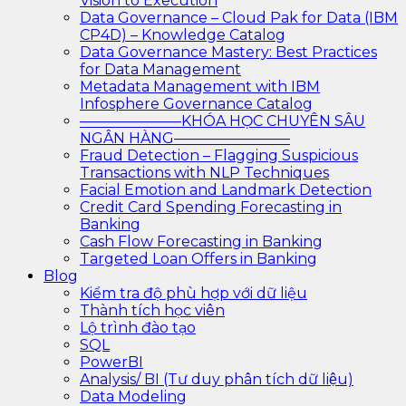
Vision to Execution
Data Governance – Cloud Pak for Data (IBM
CP4D) – Knowledge Catalog
Data Governance Mastery: Best Practices
for Data Management
Metadata Management with IBM
Infosphere Governance Catalog
———————KHÓA HỌC CHUYÊN SÂU
NGÂN HÀNG————————
Fraud Detection – Flagging Suspicious
Transactions with NLP Techniques
Facial Emotion and Landmark Detection
Credit Card Spending Forecasting in
Banking
Cash Flow Forecasting in Banking
Targeted Loan Offers in Banking
Blog
Kiểm tra độ phù hợp với dữ liệu
Thành tích học viên
Lộ trình đào tạo
SQL
PowerBI
Analysis/ BI (Tư duy phân tích dữ liệu)
Data Modeling