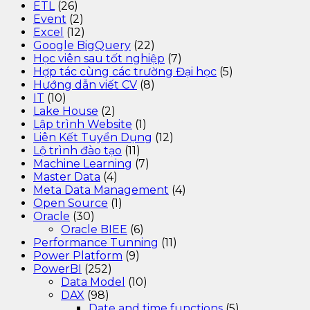
ETL
(26)
Event
(2)
Excel
(12)
Google BigQuery
(22)
Học viên sau tốt nghiệp
(7)
Hợp tác cùng các trường Đại học
(5)
Hướng dẫn viết CV
(8)
IT
(10)
Lake House
(2)
Lập trình Website
(1)
Liên Kết Tuyển Dụng
(12)
Lộ trình đào tạo
(11)
Machine Learning
(7)
Master Data
(4)
Meta Data Management
(4)
Open Source
(1)
Oracle
(30)
Oracle BIEE
(6)
Performance Tunning
(11)
Power Platform
(9)
PowerBI
(252)
Data Model
(10)
DAX
(98)
Date and time functions
(5)