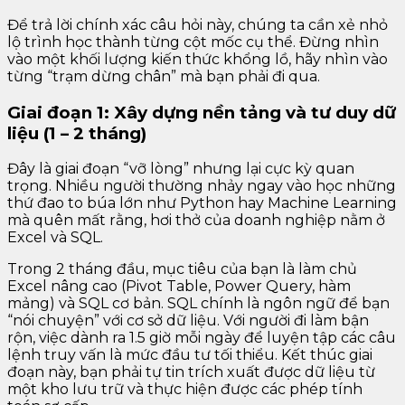
Để trả lời chính xác câu hỏi này, chúng ta cần xẻ nhỏ
lộ trình học thành từng cột mốc cụ thể. Đừng nhìn
vào một khối lượng kiến thức khổng lồ, hãy nhìn vào
từng “trạm dừng chân” mà bạn phải đi qua.
Giai đoạn 1: Xây dựng nền tảng và tư duy dữ
liệu (1 – 2 tháng)
Đây là giai đoạn “vỡ lòng” nhưng lại cực kỳ quan
trọng. Nhiều người thường nhảy ngay vào học những
thứ đao to búa lớn như Python hay Machine Learning
mà quên mất rằng, hơi thở của doanh nghiệp nằm ở
Excel và SQL.
Trong 2 tháng đầu, mục tiêu của bạn là làm chủ
Excel nâng cao (Pivot Table, Power Query, hàm
mảng) và SQL cơ bản. SQL chính là ngôn ngữ để bạn
“nói chuyện” với cơ sở dữ liệu. Với người đi làm bận
rộn, việc dành ra 1.5 giờ mỗi ngày để luyện tập các câu
lệnh truy vấn là mức đầu tư tối thiểu. Kết thúc giai
đoạn này, bạn phải tự tin trích xuất được dữ liệu từ
một kho lưu trữ và thực hiện được các phép tính