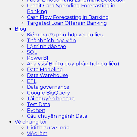
Credit Card Spending Forecasting in
Banking
Cash Flow Forecasting in Banking
Targeted Loan Offers in Banking
Blog
Kiểm tra độ phù hợp với dữ liệu
Thành tích học viên
Lộ trình đào tạo
SQL
PowerBI
Analysis/ BI (Tư duy phân tích dữ liệu)
Data Modeling
Data Warehouse
ETL
Data governance
Google BigQuery
Tài nguyên học tập
Test Data
Python
Câu chuyện ngành Data
Về chúng tôi
Giới thiệu về Inda
Việc làm