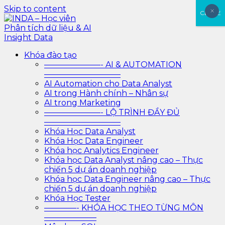
Skip to content
×
×
CLOSE
INDA – Học viên Phân tích dữ liệu & AI Insight Data
INDA – Học viện Đào tạo phân tích dữ liệu & AI chuyên
Khóa đào tạo
sâu cho ngành ngân hàng – bảo hiểm – chứng khoán
———————- AI & AUTOMATION
và doanh nghiệp với các project thực tế, cá nhân hóa
—————————–
lộ trình với AI
AI Automation cho Data Analyst
AI trong Hành chính – Nhân sự
AI trong Marketing
———————- LỘ TRÌNH ĐẦY ĐỦ
—————————–
Khóa Học Data Analyst
Khóa Học Data Engineer
Khóa học Analytics Engineer
Khóa học Data Analyst nâng cao – Thực
chiến 5 dự án doanh nghiệp
Khóa học Data Engineer nâng cao – Thực
chiến 5 dự án doanh nghiệp
Khóa Học Tester
————- KHÓA HỌC THEO TỪNG MÔN
——————–