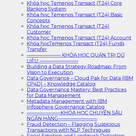
Khóa học Temenos Transact (T24) Core
Banking System
Khóa học Temenos Transact (T24) Basic
Concepts
Khóa học Temenos Transact (T24)
Customer
Khóa học Temenos Transact (T24) Account
Khóa họcTemenos Transact (T24) Funds
Transfer
——————— KHÓA HỌC QUẢN TRỊ DỮ
LIỆU ————————
Building a Data Strategy Roadmap: From
Vision to Execution
Data Governance – Cloud Pak for Data (IBM
CP4D) – Knowledge Catalog
Data Governance Mastery: Best Practices
for Data Management
Metadata Management with IBM
Infosphere Governance Catalog
———————KHÓA HỌC CHUYÊN SÂU
NGÂN HÀNG————————
Fraud Detection – Flagging Suspicious
Transactions with NLP Techniques
Facial Emotion and Landmark Detection