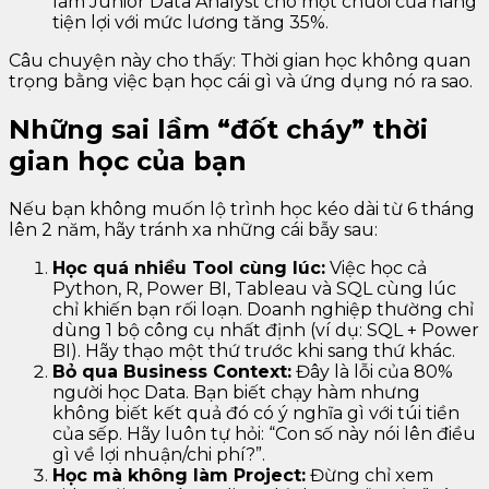
làm Junior Data Analyst cho một chuỗi cửa hàng
tiện lợi với mức lương tăng 35%.
Câu chuyện này cho thấy: Thời gian học không quan
trọng bằng việc bạn học cái gì và ứng dụng nó ra sao.
Những sai lầm “đốt cháy” thời
gian học của bạn
Nếu bạn không muốn lộ trình học kéo dài từ 6 tháng
lên 2 năm, hãy tránh xa những cái bẫy sau:
Học quá nhiều Tool cùng lúc:
Việc học cả
Python, R, Power BI, Tableau và SQL cùng lúc
chỉ khiến bạn rối loạn. Doanh nghiệp thường chỉ
dùng 1 bộ công cụ nhất định (ví dụ: SQL + Power
BI). Hãy thạo một thứ trước khi sang thứ khác.
Bỏ qua Business Context:
Đây là lỗi của 80%
người học Data. Bạn biết chạy hàm nhưng
không biết kết quả đó có ý nghĩa gì với túi tiền
của sếp. Hãy luôn tự hỏi: “Con số này nói lên điều
gì về lợi nhuận/chi phí?”.
Học mà không làm Project:
Đừng chỉ xem