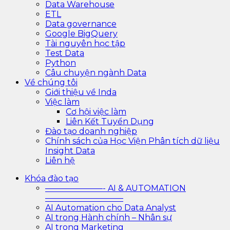
Data Warehouse
ETL
Data governance
Google BigQuery
Tài nguyên học tập
Test Data
Python
Câu chuyện ngành Data
Về chúng tôi
Giới thiệu về Inda
Việc làm
Cơ hội việc làm
Liên Kết Tuyển Dụng
Đào tạo doanh nghiệp
Chính sách của Học Viện Phân tích dữ liệu
Insight Data
Liên hệ
Khóa đào tạo
———————- AI & AUTOMATION
—————————–
AI Automation cho Data Analyst
AI trong Hành chính – Nhân sự
AI trong Marketing