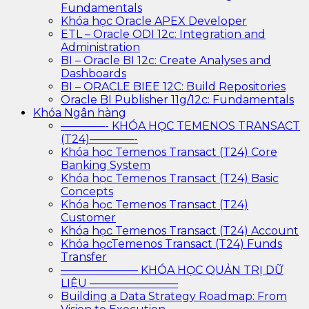
Fundamentals
Khóa học Oracle APEX Developer
ETL – Oracle ODI 12c: Integration and
Administration
BI – Oracle BI 12c: Create Analyses and
Dashboards
BI – ORACLE BIEE 12C: Build Repositories
Oracle BI Publisher 11g/12c: Fundamentals
Khóa Ngân hàng
————- KHÓA HỌC TEMENOS TRANSACT
(T24)————-
Khóa học Temenos Transact (T24) Core
Banking System
Khóa học Temenos Transact (T24) Basic
Concepts
Khóa học Temenos Transact (T24)
Customer
Khóa học Temenos Transact (T24) Account
Khóa họcTemenos Transact (T24) Funds
Transfer
——————— KHÓA HỌC QUẢN TRỊ DỮ
LIỆU ————————
Building a Data Strategy Roadmap: From