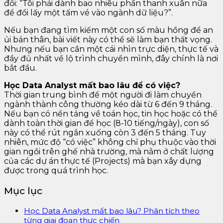
đổi: “Tôi phải dành bao nhiêu phần thanh xuân nữa
để đổi lấy một tấm vé vào ngành dữ liệu?”.
Nếu bạn đang tìm kiếm một con số màu hồng để an
ủi bản thân, bài viết này có thể sẽ làm bạn thất vọng.
Nhưng nếu bạn cần một cái nhìn trực diện, thực tế và
đầy đủ nhất về lộ trình chuyển mình, đây chính là nơi
bắt đầu.
Học Data Analyst mất bao lâu để có việc?
Thời gian trung bình để một người đi làm chuyển
ngành thành công thường kéo dài từ 6 đến 9 tháng.
Nếu bạn có nền tảng về toán học, tin học hoặc có thể
dành toàn thời gian để học (8-10 tiếng/ngày), con số
này có thể rút ngắn xuống còn 3 đến 5 tháng. Tuy
nhiên, mức độ “có việc” không chỉ phụ thuộc vào thời
gian ngồi trên ghế nhà trường, mà nằm ở chất lượng
của các dự án thực tế (Projects) mà bạn xây dựng
được trong quá trình học.
Mục lục
Học Data Analyst mất bao lâu? Phân tích theo
từng giai đoạn thực chiến