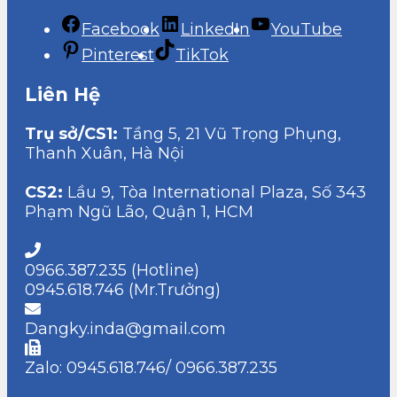
Facebook
LinkedIn
YouTube
Pinterest
TikTok
Liên Hệ
Trụ sở/CS1:
Tầng 5, 21 Vũ Trọng Phụng,
Thanh Xuân, Hà Nội
CS2:
Lầu 9, Tòa International Plaza, Số 343
Phạm Ngũ Lão, Quận 1, HCM
0966.387.235 (Hotline)
0945.618.746 (Mr.Trưởng)
Dangky.inda@gmail.com
Zalo: 0945.618.746/ 0966.387.235