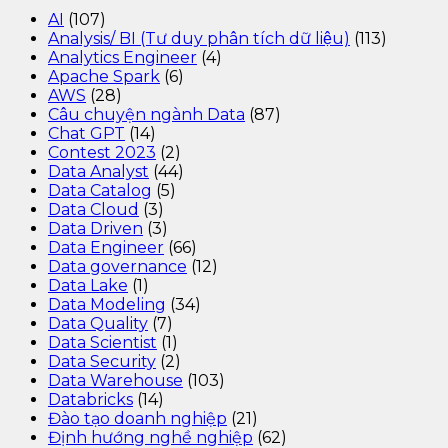
AI
(107)
Analysis/ BI (Tư duy phân tích dữ liệu)
(113)
Analytics Engineer
(4)
Apache Spark
(6)
AWS
(28)
Câu chuyện ngành Data
(87)
Chat GPT
(14)
Contest 2023
(2)
Data Analyst
(44)
Data Catalog
(5)
Data Cloud
(3)
Data Driven
(3)
Data Engineer
(66)
Data governance
(12)
Data Lake
(1)
Data Modeling
(34)
Data Quality
(7)
Data Scientist
(1)
Data Security
(2)
Data Warehouse
(103)
Databricks
(14)
Đào tạo doanh nghiệp
(21)
Định hướng nghề nghiệp
(62)