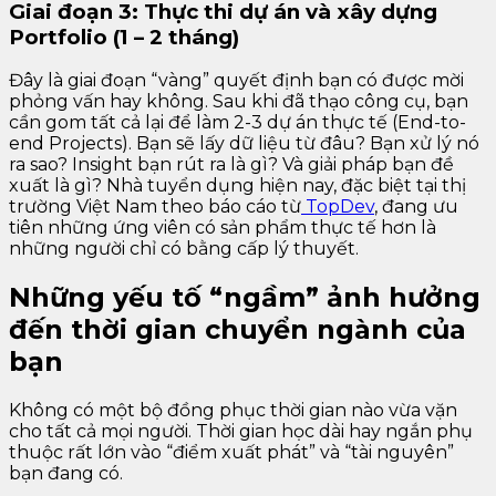
Giai đoạn 3: Thực thi dự án và xây dựng
Portfolio (1 – 2 tháng)
Đây là giai đoạn “vàng” quyết định bạn có được mời
phỏng vấn hay không. Sau khi đã thạo công cụ, bạn
cần gom tất cả lại để làm 2-3 dự án thực tế (End-to-
end Projects). Bạn sẽ lấy dữ liệu từ đâu? Bạn xử lý nó
ra sao? Insight bạn rút ra là gì? Và giải pháp bạn đề
xuất là gì? Nhà tuyển dụng hiện nay, đặc biệt tại thị
trường Việt Nam theo báo cáo từ
TopDev
, đang ưu
tiên những ứng viên có sản phẩm thực tế hơn là
những người chỉ có bằng cấp lý thuyết.
Những yếu tố “ngầm” ảnh hưởng
đến thời gian chuyển ngành của
bạn
Không có một bộ đồng phục thời gian nào vừa vặn
cho tất cả mọi người. Thời gian học dài hay ngắn phụ
thuộc rất lớn vào “điểm xuất phát” và “tài nguyên”
bạn đang có.