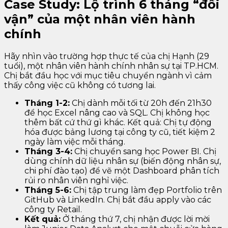
Case Study: Lộ trình 6 tháng “đổi
vận” của một nhân viên hành
chính
Hãy nhìn vào trường hợp thực tế của chị Hạnh (29
tuổi), một nhân viên hành chính nhân sự tại TP.HCM.
Chị bắt đầu học với mục tiêu chuyển ngành vì cảm
thấy công việc cũ không có tương lai.
Tháng 1-2:
Chị dành mỗi tối từ 20h đến 21h30
để học Excel nâng cao và SQL. Chị không học
thêm bất cứ thứ gì khác. Kết quả: Chị tự động
hóa được bảng lương tại công ty cũ, tiết kiệm 2
ngày làm việc mỗi tháng.
Tháng 3-4:
Chị chuyển sang học Power BI. Chị
dùng chính dữ liệu nhân sự (biến động nhân sự,
chi phí đào tạo) để vẽ một Dashboard phân tích
rủi ro nhân viên nghỉ việc.
Tháng 5-6:
Chị tập trung làm đẹp Portfolio trên
GitHub và LinkedIn. Chị bắt đầu apply vào các
công ty Retail.
Kết quả:
Ở tháng thứ 7, chị nhận được lời mời