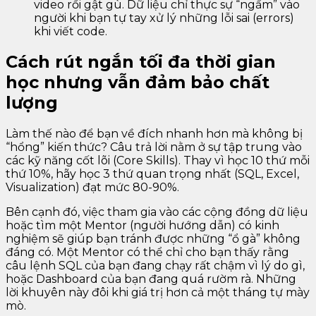
video rồi gật gù. Dữ liệu chỉ thực sự “ngấm” vào
người khi bạn tự tay xử lý những lỗi sai (errors)
khi viết code.
Cách rút ngắn tối đa thời gian
học nhưng vẫn đảm bảo chất
lượng
Làm thế nào để bạn về đích nhanh hơn mà không bị
“hổng” kiến thức? Câu trả lời nằm ở sự tập trung vào
các kỹ năng cốt lõi (Core Skills). Thay vì học 10 thứ mỗi
thứ 10%, hãy học 3 thứ quan trọng nhất (SQL, Excel,
Visualization) đạt mức 80-90%.
Bên cạnh đó, việc tham gia vào các cộng đồng dữ liệu
hoặc tìm một Mentor (người hướng dẫn) có kinh
nghiệm sẽ giúp bạn tránh được những “ổ gà” không
đáng có. Một Mentor có thể chỉ cho bạn thấy rằng
câu lệnh SQL của bạn đang chạy rất chậm vì lý do gì,
hoặc Dashboard của bạn đang quá rườm rà. Những
lời khuyên này đôi khi giá trị hơn cả một tháng tự mày
mò.