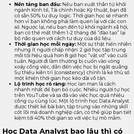
Nền tảng ban đầu:
Nếu bạn xuất thân từ khối
ngành Kinh tế, Tài chính hoặc Kỹ thuật, bạn đã
có sẵn 50% tư duy logic. Thời gian học sẽ nhanh
hơn vì bạn không phải làm quen lại với các con
số. Ngược lại, nếu bạn đến từ khối ngành xã hội,
bạn có thể mất thêm 1-2 tháng để “đào tạo” lại
bộ não quen với cách tư duy của dữ liệu.
Thời gian học mỗi ngày:
Một sự thật hiển nhiên
nhưng ít người chấp nhận: 2 giờ học tập trung
mỗi tối hiệu quả hơn 8 giờ học “vật vờ” vào cuối
tuần. Người đi làm thường bị cuốn vào vòng
xoáy công việc, dẫn đến việc học bị ngắt quãng.
Sự thiếu kiên trì (consistency) chính là kẻ thù số
một khiến thời gian học kéo dài vô tận.
Lộ trình học rõ ràng:
Học lan man là cách
nhanh nhất để bạn bỏ cuộc. Nhiều người tự học
trên YouTube và sa đà vào việc học quá nhiều
công cụ cùng lúc. Một lộ trình học Data Analyst
được thiết kế bài bản, tập trung vào những skill
cốt lõi mà doanh nghiệp cần, có thể giúp bạn tiết
kiệm tới 40% thời gian so với việc tự mò mẫm.
Học Data Analyst bao lâu thì có