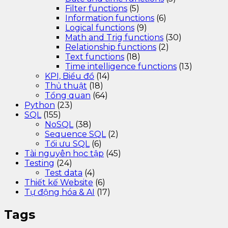
Filter functions
(5)
Information functions
(6)
Logical functions
(9)
Math and Trig functions
(30)
Relationship functions
(2)
Text functions
(18)
Time intelligence functions
(13)
KPI, Biểu đồ
(14)
Thủ thuật
(18)
Tổng quan
(64)
Python
(23)
SQL
(155)
NoSQL
(38)
Sequence SQL
(2)
Tối ưu SQL
(6)
Tài nguyên học tập
(45)
Testing
(24)
Test data
(4)
Thiết kế Website
(6)
Tự động hóa & AI
(17)
Tags