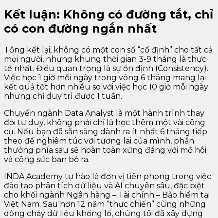
Kết luận: Không có đường tắt, chỉ
có con đường ngắn nhất
Tổng kết lại, không có một con số “cố định” cho tất cả
mọi người, nhưng khung thời gian 3-9 tháng là thực
tế nhất. Điều quan trọng là sự ổn định (Consistency).
Việc học 1 giờ mỗi ngày trong vòng 6 tháng mang lại
kết quả tốt hơn nhiều so với việc học 10 giờ mỗi ngày
nhưng chỉ duy trì được 1 tuần.
Chuyển ngành Data Analyst là một hành trình thay
đổi tư duy, không phải chỉ là học thêm một vài công
cụ. Nếu bạn đã sẵn sàng dành ra ít nhất 6 tháng tiếp
theo để nghiêm túc với tương lai của mình, phần
thưởng phía sau sẽ hoàn toàn xứng đáng với mồ hôi
và công sức bạn bỏ ra.
INDA Academy tự hào là đơn vị tiên phong trong việc
đào tạo phân tích dữ liệu và AI chuyên sâu, đặc biệt
cho khối ngành Ngân hàng – Tài chính – Bảo hiểm tại
Việt Nam. Sau hơn 12 năm “thực chiến” cùng những
dòng chảy dữ liệu khổng lồ, chúng tôi đã xây dựng