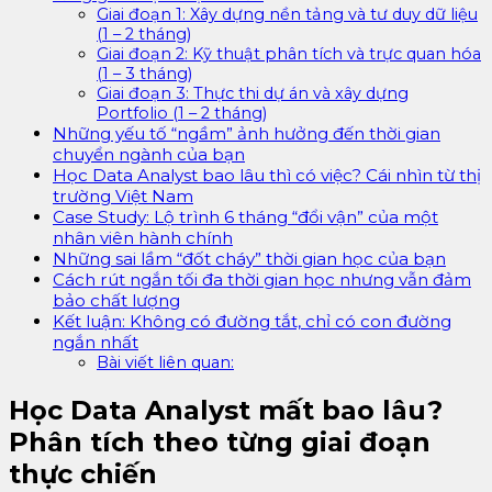
Giai đoạn 1: Xây dựng nền tảng và tư duy dữ liệu
(1 – 2 tháng)
Giai đoạn 2: Kỹ thuật phân tích và trực quan hóa
(1 – 3 tháng)
Giai đoạn 3: Thực thi dự án và xây dựng
Portfolio (1 – 2 tháng)
Những yếu tố “ngầm” ảnh hưởng đến thời gian
chuyển ngành của bạn
Học Data Analyst bao lâu thì có việc? Cái nhìn từ thị
trường Việt Nam
Case Study: Lộ trình 6 tháng “đổi vận” của một
nhân viên hành chính
Những sai lầm “đốt cháy” thời gian học của bạn
Cách rút ngắn tối đa thời gian học nhưng vẫn đảm
bảo chất lượng
Kết luận: Không có đường tắt, chỉ có con đường
ngắn nhất
Bài viết liên quan:
Học Data Analyst mất bao lâu?
Phân tích theo từng giai đoạn
thực chiến