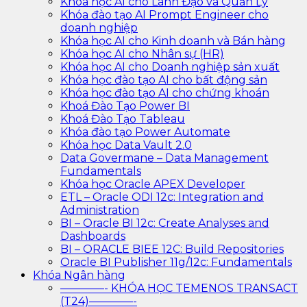
Khóa học AI cho Lãnh Đạo và Quản Lý
Khóa đào tạo AI Prompt Engineer cho
doanh nghiệp
Khóa học AI cho Kinh doanh và Bán hàng
Khóa học AI cho Nhân sự (HR)
Khóa học AI cho Doanh nghiệp sản xuất
Khóa học đào tạo AI cho bất động sản
Khóa học đào tạo AI cho chứng khoán
Khoá Đào Tạo Power BI
Khoá Đào Tạo Tableau
Khóa đào tạo Power Automate
Khóa học Data Vault 2.0
Data Govermane – Data Management
Fundamentals
Khóa học Oracle APEX Developer
ETL – Oracle ODI 12c: Integration and
Administration
BI – Oracle BI 12c: Create Analyses and
Dashboards
BI – ORACLE BIEE 12C: Build Repositories
Oracle BI Publisher 11g/12c: Fundamentals
Khóa Ngân hàng
————- KHÓA HỌC TEMENOS TRANSACT
(T24)————-