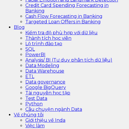
Credit Card Spending Forecasting in
Banking
Cash Flow Forecasting in Banking
Targeted Loan Offers in Banking
Blog
Kiểm tra độ phù hợp với dữ liệu
Thành tích học viên
Lộ trình đào tạo
SQL
PowerBI
Analysis/ BI (Tư duy phân tích dữ liệu)
Data Modeling
Data Warehouse
ETL
Data governance
Google BigQuery
Tài nguyên học tập
Test Data
Python
Câu chuyện ngành Data
Về chúng tôi
Giới thiệu về Inda
Việc làm