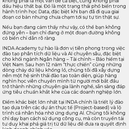
không phải là một vấn đề cá biệt, cũng không phải
dấu hiệu thất bại. Đó là một trạng thái phổ biến trong
hành trình học Data, đặc biệt khi bạn đã đi qua giai
đoạn cơ bản nhưng chưa chạm tới sự tự tin thật sự.
Nếu bạn đang cảm thấy như vậy, có thể bạn không
đứng yên – bạn chỉ đang ở một đoạn đường không
có biển chỉ dẫn rõ ràng.
INDA Academy tự hào là đơn vị tiên phong trong việc
đào tạo phân tích dữ liệu và AI chuyên sâu, đặc biệt
cho khối ngành Ngân hàng – Tài chính – Bảo hiểm tại
Việt Nam. Sau hơn 12 năm “thực chiến” cùng những
dòng chảy dữ liệu khổng lồ, chúng tôi đã xây dựng
nên một hệ sinh thái đào tạo toàn diện, giúp hàng
nghìn học viên chuyển mình từ người mới bắt đầu
trở thành những chuyên gia lành nghề, sẵn sàng đáp
ứng tiêu chuẩn khắt khe của các doanh nghiệp lớn.
Điểm khác biệt lớn nhất tại INDA chính là triết lý đào
tạo dựa trên các dự án thực tế (Project-based) và lộ
trình cá nhân hóa nhờ ứng dụng AI. Chúng tôi không
chỉ dạy bạn cách sử dụng công cụ, mà còn truyền tải
tư duy khai phá giá trị từ dữ liệu để đưa ra quyết định