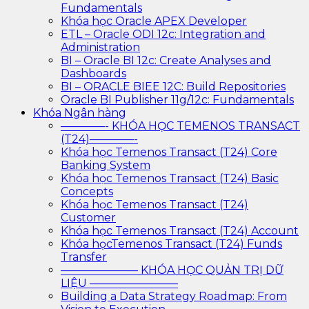
Fundamentals
Khóa học Oracle APEX Developer
ETL – Oracle ODI 12c: Integration and
Administration
BI – Oracle BI 12c: Create Analyses and
Dashboards
BI – ORACLE BIEE 12C: Build Repositories
Oracle BI Publisher 11g/12c: Fundamentals
Khóa Ngân hàng
————- KHÓA HỌC TEMENOS TRANSACT
(T24)————-
Khóa học Temenos Transact (T24) Core
Banking System
Khóa học Temenos Transact (T24) Basic
Concepts
Khóa học Temenos Transact (T24)
Customer
Khóa học Temenos Transact (T24) Account
Khóa họcTemenos Transact (T24) Funds
Transfer
——————— KHÓA HỌC QUẢN TRỊ DỮ
LIỆU ————————
Building a Data Strategy Roadmap: From