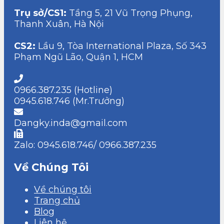
Trụ sở/CS1:
Tầng 5, 21 Vũ Trọng Phụng,
Thanh Xuân, Hà Nội
CS2:
Lầu 9, Tòa International Plaza, Số 343
Phạm Ngũ Lão, Quận 1, HCM
0966.387.235 (Hotline)
0945.618.746 (Mr.Trưởng)
Dangky.inda@gmail.com
Zalo: 0945.618.746/ 0966.387.235
Về Chúng Tôi
Về chúng tôi
Trang chủ
Blog
Liên hệ