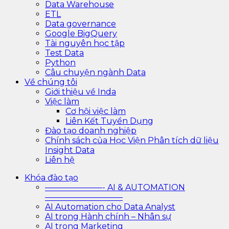
Data Warehouse
ETL
Data governance
Google BigQuery
Tài nguyên học tập
Test Data
Python
Câu chuyện ngành Data
Về chúng tôi
Giới thiệu về Inda
Việc làm
Cơ hội việc làm
Liên Kết Tuyển Dụng
Đào tạo doanh nghiệp
Chính sách của Học Viện Phân tích dữ liệu
Insight Data
Liên hệ
Khóa đào tạo
———————- AI & AUTOMATION
—————————–
AI Automation cho Data Analyst
AI trong Hành chính – Nhân sự
AI trong Marketing