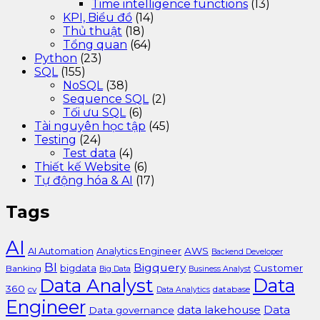
Time intelligence functions
(13)
KPI, Biểu đồ
(14)
Thủ thuật
(18)
Tổng quan
(64)
Python
(23)
SQL
(155)
NoSQL
(38)
Sequence SQL
(2)
Tối ưu SQL
(6)
Tài nguyên học tập
(45)
Testing
(24)
Test data
(4)
Thiết kế Website
(6)
Tự động hóa & AI
(17)
Tags
AI
AI Automation
Analytics Engineer
AWS
Backend Developer
BI
Bigquery
bigdata
Customer
Banking
Big Data
Business Analyst
Data Analyst
Data
360
cv
database
Data Analytics
Engineer
data lakehouse
Data
Data governance