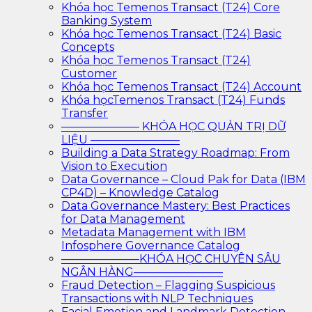
Khóa học Temenos Transact (T24) Core
Banking System
Khóa học Temenos Transact (T24) Basic
Concepts
Khóa học Temenos Transact (T24)
Customer
Khóa học Temenos Transact (T24) Account
Khóa họcTemenos Transact (T24) Funds
Transfer
——————— KHÓA HỌC QUẢN TRỊ DỮ
LIỆU ————————
Building a Data Strategy Roadmap: From
Vision to Execution
Data Governance – Cloud Pak for Data (IBM
CP4D) – Knowledge Catalog
Data Governance Mastery: Best Practices
for Data Management
Metadata Management with IBM
Infosphere Governance Catalog
———————KHÓA HỌC CHUYÊN SÂU
NGÂN HÀNG————————
Fraud Detection – Flagging Suspicious
Transactions with NLP Techniques
Facial Emotion and Landmark Detection