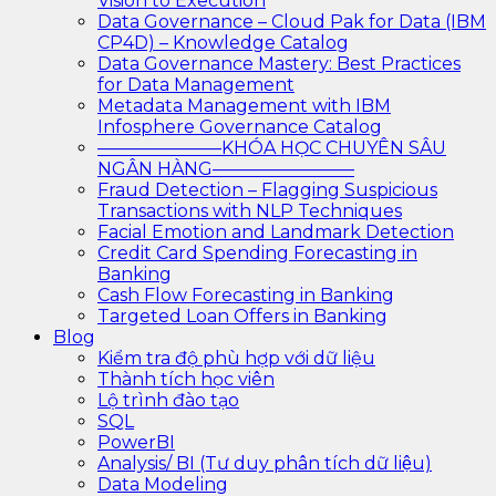
Vision to Execution
Data Governance – Cloud Pak for Data (IBM
CP4D) – Knowledge Catalog
Data Governance Mastery: Best Practices
for Data Management
Metadata Management with IBM
Infosphere Governance Catalog
———————KHÓA HỌC CHUYÊN SÂU
NGÂN HÀNG————————
Fraud Detection – Flagging Suspicious
Transactions with NLP Techniques
Facial Emotion and Landmark Detection
Credit Card Spending Forecasting in
Banking
Cash Flow Forecasting in Banking
Targeted Loan Offers in Banking
Blog
Kiểm tra độ phù hợp với dữ liệu
Thành tích học viên
Lộ trình đào tạo
SQL
PowerBI
Analysis/ BI (Tư duy phân tích dữ liệu)
Data Modeling