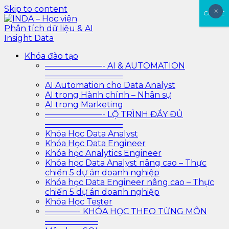
Skip to content
×
×
CLOSE
INDA – Học viên Phân tích dữ liệu & AI Insight Data
INDA – Học viện Đào tạo phân tích dữ liệu & AI chuyên
Khóa đào tạo
sâu cho ngành ngân hàng – bảo hiểm – chứng khoán
———————- AI & AUTOMATION
và doanh nghiệp với các project thực tế, cá nhân hóa
—————————–
lộ trình với AI
AI Automation cho Data Analyst
AI trong Hành chính – Nhân sự
AI trong Marketing
———————- LỘ TRÌNH ĐẦY ĐỦ
—————————–
Khóa Học Data Analyst
Khóa Học Data Engineer
Khóa học Analytics Engineer
Khóa học Data Analyst nâng cao – Thực
chiến 5 dự án doanh nghiệp
Khóa học Data Engineer nâng cao – Thực
chiến 5 dự án doanh nghiệp
Khóa Học Tester
————- KHÓA HỌC THEO TỪNG MÔN
——————–