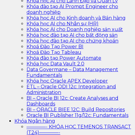
Khóa học AI cho Lãnh Đạo và Quản Lý
Khóa đào tạo AI Prompt Engineer cho
doanh nghiệp
Khóa học AI cho Kinh doanh và Bán hàng
Khóa học AI cho Nhân sự (HR)
Khóa học AI cho Doanh nghiệp sản xuất
Khóa học đào tạo AI cho bất động sản
Khóa học đào tạo AI cho chứng khoán
Khoá Đào Tạo Power BI
Khoá Đào Tạo Tableau
Khóa đào tạo Power Automate
Khóa học Data Vault 2.0
Data Govermane – Data Management
Fundamentals
Khóa học Oracle APEX Developer
ETL – Oracle ODI 12c: Integration and
Administration
BI – Oracle BI 12c: Create Analyses and
Dashboards
BI – ORACLE BIEE 12C: Build Repositories
Oracle BI Publisher 11g/12c: Fundamentals
Khóa Ngân hàng
————- KHÓA HỌC TEMENOS TRANSACT
(T24)————-