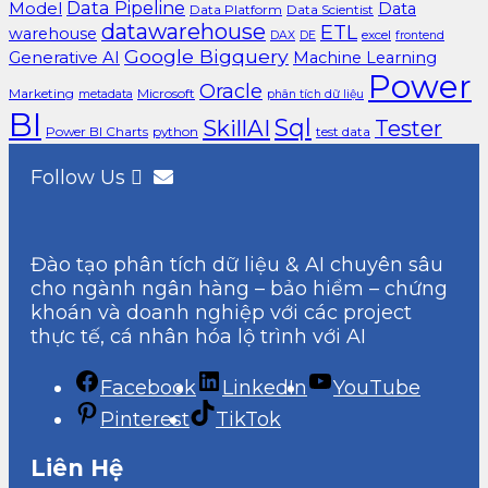
Data Pipeline
Model
Data
Data Platform
Data Scientist
datawarehouse
ETL
warehouse
excel
DAX
DE
frontend
Google Bigquery
Generative AI
Machine Learning
Power
Oracle
Marketing
Microsoft
metadata
phân tích dữ liệu
BI
Sql
SkillAI
Tester
Power BI Charts
python
test data
Follow Us
Đào tạo phân tích dữ liệu & AI chuyên sâu
cho ngành ngân hàng – bảo hiểm – chứng
khoán và doanh nghiệp với các project
thực tế, cá nhân hóa lộ trình với AI
Facebook
LinkedIn
YouTube
Pinterest
TikTok
Liên Hệ