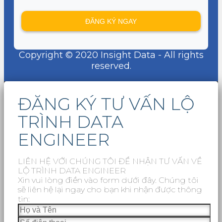
Copyright © 2020 Insight Data - All rights
reserved.
ĐĂNG KÝ TƯ VẤN LỘ
TRÌNH DATA
ENGINEER
LIÊN HỆ VỚI CHÚNG TÔI ĐỂ NHẬN TƯ VẤN VỀ
LỘ TRÌNH DATA ENGINEER
Xin vui lòng điền vào form dưới đây. Chúng tôi
sẽ liên hệ lại ngay cho bạn khi nhận được thông
tin: