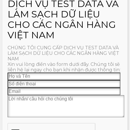
DỊCH VỤ TEST DATA VÀ
LÀM SẠCH DỮ LIỆU
CHO CÁC NGÂN HÀNG
VIỆT NAM
CHÚNG TÔI CUNG CẤP DỊCH VỤ TEST DATA VÀ
LÀM SẠCH DỮ LIỆU CHO CÁC NGÂN HÀNG VIỆT
NAM
Xin vui lòng điền vào form dưới đây. Chúng tôi sẽ
liên hệ lại ngay cho bạn khi nhận được thông tin: