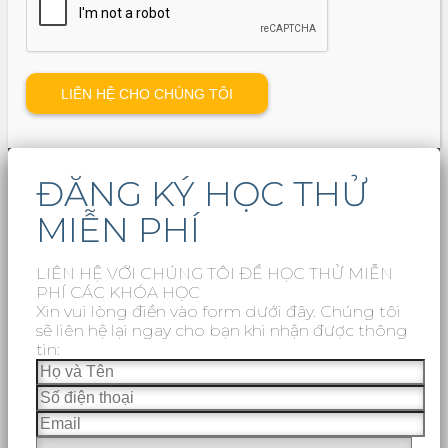
ĐĂNG KÝ HỌC THỬ
MIỄN PHÍ
LIÊN HỆ VỚI CHÚNG TÔI ĐỂ HỌC THỬ MIỄN
PHÍ CÁC KHÓA HỌC
Xin vui lòng điền vào form dưới đây. Chúng tôi
sẽ liên hệ lại ngay cho bạn khi nhận được thông
tin: