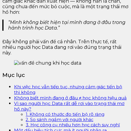
cảm giác khác dần xuất hiện — không hẳn là chán,
cũng chưa đến mức bỏ cuộc, mà là một trạng thái mơ
hồ hơn:
“Mình không biết hiện tại mình đang ở đâu trong
hành trình học Data.”
Đây không phải vấn đề cá nhân. Trên thực tế, rất
nhiều người học Data đang rơi vào đúng trạng thái
này.
Mục lục
Khi việc học vẫn tiếp tục, nhưng cảm giác tiến bộ
thì không
Không biết mình đang ở đâu ≠ học không hiệu quả
Vì sao người học Data rất dễ rơi vào trạng thái mơ
hồ này?
1. Không có thước đo tiến bộ rõ ràng
2. So sánh ngầm với người khác
3. Học công cụ nhiều hơn học cách suy nghĩ
Một dấu hiệu tích cực mà ít người nhận ra