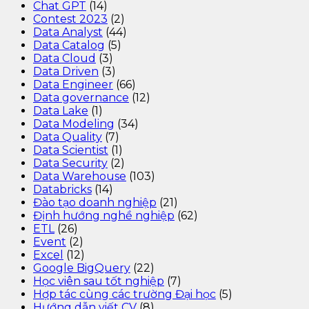
Chat GPT
(14)
Contest 2023
(2)
Data Analyst
(44)
Data Catalog
(5)
Data Cloud
(3)
Data Driven
(3)
Data Engineer
(66)
Data governance
(12)
Data Lake
(1)
Data Modeling
(34)
Data Quality
(7)
Data Scientist
(1)
Data Security
(2)
Data Warehouse
(103)
Databricks
(14)
Đào tạo doanh nghiệp
(21)
Định hướng nghề nghiệp
(62)
ETL
(26)
Event
(2)
Excel
(12)
Google BigQuery
(22)
Học viên sau tốt nghiệp
(7)
Hợp tác cùng các trường Đại học
(5)
Hướng dẫn viết CV
(8)