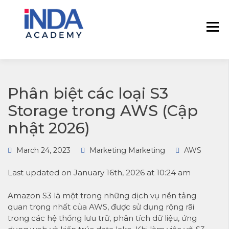
INDA – Học viện Đào tạo phân tích dữ
INDA – HỌC VIÊN
liệu & AI chuyên sâu cho ngành ngân
PHÂN TÍCH DỮ
hàng – bảo hiểm – chứng khoán và
LIỆU & AI INSIGHT
doanh nghiệp với các project thực tế,
DATA
cá nhân hóa lộ trình với AI
Phân biệt các loại S3
Storage trong AWS (Cập
nhật 2026)
March 24, 2023
Marketing Marketing
AWS
Last updated on January 16th, 2026 at 10:24 am
Amazon S3 là một trong những dịch vụ nền tảng
quan trọng nhất của AWS, được sử dụng rộng rãi
trong các hệ thống lưu trữ, phân tích dữ liệu, ứng