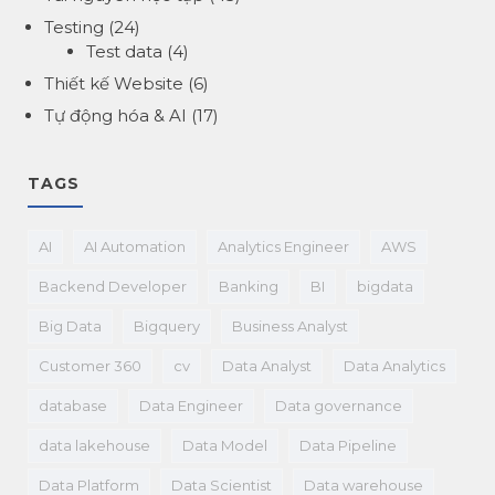
Testing
(24)
Test data
(4)
Thiết kế Website
(6)
Tự động hóa & AI
(17)
TAGS
AI
AI Automation
Analytics Engineer
AWS
Backend Developer
Banking
BI
bigdata
Big Data
Bigquery
Business Analyst
Customer 360
cv
Data Analyst
Data Analytics
database
Data Engineer
Data governance
data lakehouse
Data Model
Data Pipeline
Data Platform
Data Scientist
Data warehouse