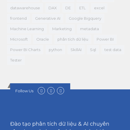
datawarehouse
DAX
DE
ETL
excel
frontend
Generative AI
Google Bigquery
Machine Learning
Marketing
metadata
Microsoft
Oracle
phân tích dữ liệu
Power BI
Power BI Charts
python
SkillAI
Sql
test data
Tester
Follow Us
Đào tạo phân tích dữ liệu & AI chuyên