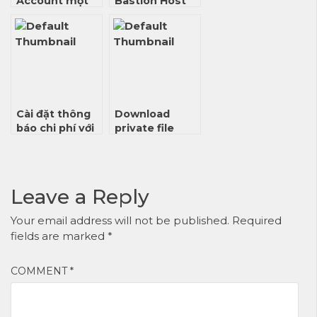
Account một
Bastion Host
cách bảo mật
trong AWS
trong AWS
(Cập nhật)
Cài đặt thông
Download
báo chi phí với
private file
cloud watch
trên S3 về
aws
browser trong
rails
Leave a Reply
Your email address will not be published.
Required
fields are marked
*
COMMENT
*