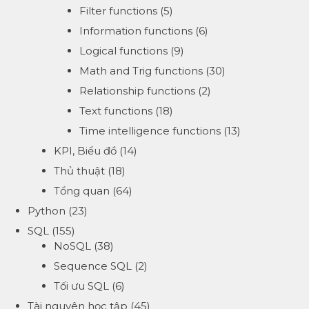
Filter functions
(5)
Information functions
(6)
Logical functions
(9)
Math and Trig functions
(30)
Relationship functions
(2)
Text functions
(18)
Time intelligence functions
(13)
KPI, Biểu đồ
(14)
Thủ thuật
(18)
Tổng quan
(64)
Python
(23)
SQL
(155)
NoSQL
(38)
Sequence SQL
(2)
Tối ưu SQL
(6)
Tài nguyên học tập
(45)