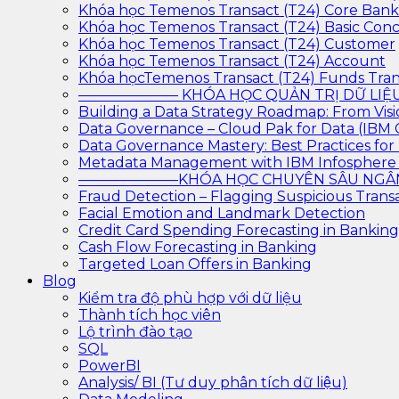
Khóa học Temenos Transact (T24) Core Ban
Khóa học Temenos Transact (T24) Basic Con
Khóa học Temenos Transact (T24) Customer
Khóa học Temenos Transact (T24) Account
Khóa họcTemenos Transact (T24) Funds Tran
——————— KHÓA HỌC QUẢN TRỊ DỮ L
Building a Data Strategy Roadmap: From Visi
Data Governance – Cloud Pak for Data (IBM
Data Governance Mastery: Best Practices f
Metadata Management with IBM Infosphere
———————KHÓA HỌC CHUYÊN SÂU N
Fraud Detection – Flagging Suspicious Trans
Facial Emotion and Landmark Detection
Credit Card Spending Forecasting in Banking
Cash Flow Forecasting in Banking
Targeted Loan Offers in Banking
Blog
Kiểm tra độ phù hợp với dữ liệu
Thành tích học viên
Lộ trình đào tạo
SQL
PowerBI
Analysis/ BI (Tư duy phân tích dữ liệu)