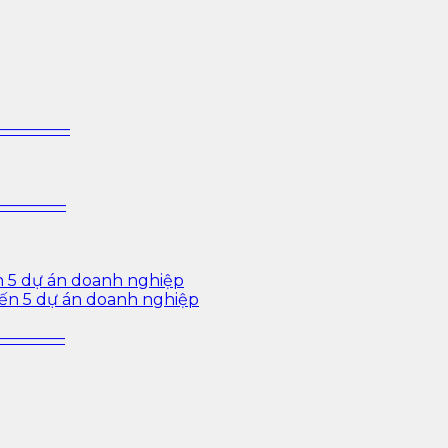
 sâu cho ngành ngân hàng – bảo hiểm – chứng khoán và d
—————–
—————–
n 5 dự án doanh nghiệp
iến 5 dự án doanh nghiệp
—————–