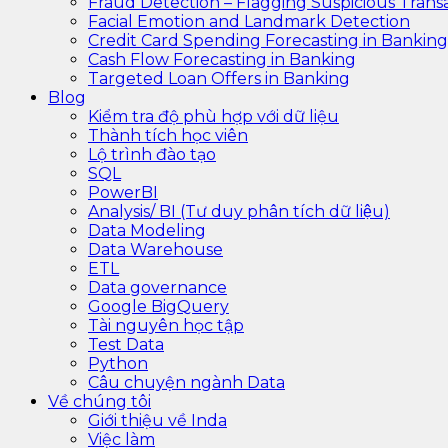
Fraud Detection – Flagging Suspicious Trans
Facial Emotion and Landmark Detection
Credit Card Spending Forecasting in Banking
Cash Flow Forecasting in Banking
Targeted Loan Offers in Banking
Blog
Kiểm tra độ phù hợp với dữ liệu
Thành tích học viên
Lộ trình đào tạo
SQL
PowerBI
Analysis/ BI (Tư duy phân tích dữ liệu)
Data Modeling
Data Warehouse
ETL
Data governance
Google BigQuery
Tài nguyên học tập
Test Data
Python
Câu chuyện ngành Data
Về chúng tôi
Giới thiệu về Inda
Việc làm