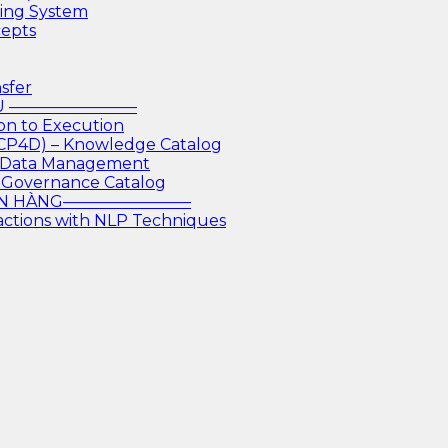
king System
cepts
sfer
IỆU ————————
on to Execution
 CP4D) – Knowledge Catalog
or Data Management
 Governance Catalog
GÂN HÀNG————————
actions with NLP Techniques