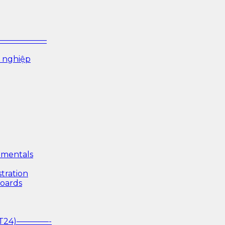
P ——————–
 nghiệp
mentals
tration
boards
(T24)————-