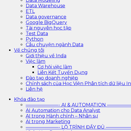
Data Modeling
Data Warehouse
ETL
Data governance
Google BigQuery
Tài nguyên học tập
Test Data
Python
Câu chuyện ngành Data
Về chúng tôi
Giới thiệu về Inda
Việc làm
Cơ hội việc làm
Liên Kết Tuyển Dụng
Đào tạo doanh nghiệp
Chính sách của Học Viện Phân tích dữ liệu In
Liên hệ
Khóa đào tạo
———————- AI & AUTOMATION ————
AI Automation cho Data Analyst
AI trong Hành chính – Nhân sự
AI trong Marketing
———————- LỘ TRÌNH ĐẦY ĐỦ ————