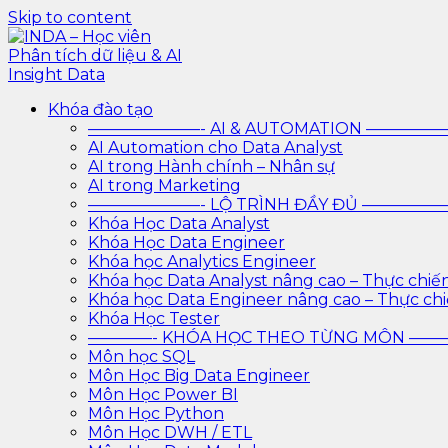
Skip to content
INDA – Học viên Phân tích dữ liệu & AI Insight Data
INDA – Học viện Đào tạo phân tích dữ liệu & AI chuyên
Khóa đào tạo
trình với AI
———————- AI & AUTOMATION ————
AI Automation cho Data Analyst
AI trong Hành chính – Nhân sự
AI trong Marketing
———————- LỘ TRÌNH ĐẦY ĐỦ ————
Khóa Học Data Analyst
Khóa Học Data Engineer
Khóa học Analytics Engineer
Khóa học Data Analyst nâng cao – Thực chiế
Khóa học Data Engineer nâng cao – Thực ch
Khóa Học Tester
————- KHÓA HỌC THEO TỪNG MÔN —
Môn học SQL
Môn Học Big Data Engineer
Môn Học Power BI
Môn Học Python
Môn Học DWH / ETL