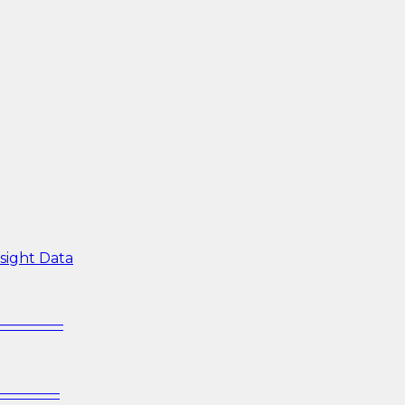
sight Data
—————–
—————–