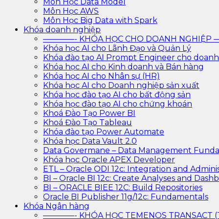
Môn Học Data Model
Môn Học AWS
Môn Học Big Data with Spark
Khóa doanh nghiệp
————- KHÓA HỌC CHO DOANH NGHIỆ
Khóa học AI cho Lãnh Đạo và Quản Lý
Khóa đào tạo AI Prompt Engineer cho doanh
Khóa học AI cho Kinh doanh và Bán hàng
Khóa học AI cho Nhân sự (HR)
Khóa học AI cho Doanh nghiệp sản xuất
Khóa học đào tạo AI cho bất động sản
Khóa học đào tạo AI cho chứng khoán
Khoá Đào Tạo Power BI
Khoá Đào Tạo Tableau
Khóa đào tạo Power Automate
Khóa học Data Vault 2.0
Data Govermane – Data Management Funda
Khóa học Oracle APEX Developer
ETL – Oracle ODI 12c: Integration and Adminis
BI – Oracle BI 12c: Create Analyses and Dash
BI – ORACLE BIEE 12C: Build Repositories
Oracle BI Publisher 11g/12c: Fundamentals
Khóa Ngân hàng
————- KHÓA HỌC TEMENOS TRANSACT 