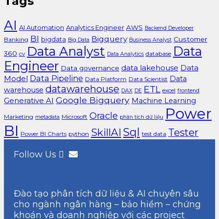
Tags
AI
AI Automation
Analytics Engineer
AWS
Backend Developer
BI
Bigquery
bigdata
Customer
Banking
Big Data
Business Analyst
Data Analyst
Data
360
cv
database
Data Analytics
Engineer
data lakehouse
Data
Data governance
Data Pipeline
Model
Data
Data Platform
Data Scientist
datawarehouse
ETL
warehouse
excel
DAX
DE
frontend
Google Bigquery
Generative AI
Machine Learning
Power
Oracle
Marketing
Microsoft
metadata
phân tích dữ liệu
BI
Sql
SkillAI
Tester
Power BI Charts
python
test data
Follow Us
Đào tạo phân tích dữ liệu & AI chuyên sâu
cho ngành ngân hàng – bảo hiểm – chứng
khoán và doanh nghiệp với các project