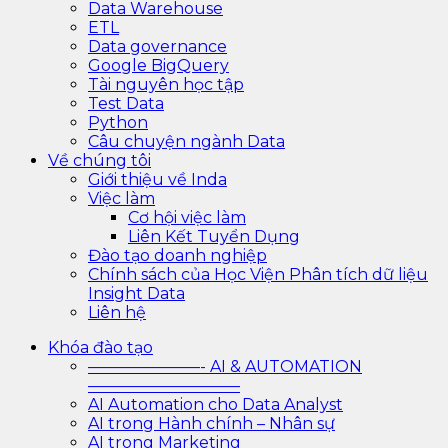
Data Warehouse
ETL
Data governance
Google BigQuery
Tài nguyên học tập
Test Data
Python
Câu chuyện ngành Data
Về chúng tôi
Giới thiệu về Inda
Việc làm
Cơ hội việc làm
Liên Kết Tuyển Dụng
Đào tạo doanh nghiệp
Chính sách của Học Viện Phân tích dữ liệu
Insight Data
Liên hệ
Khóa đào tạo
———————- AI & AUTOMATION
—————————–
AI Automation cho Data Analyst
AI trong Hành chính – Nhân sự
AI trong Marketing