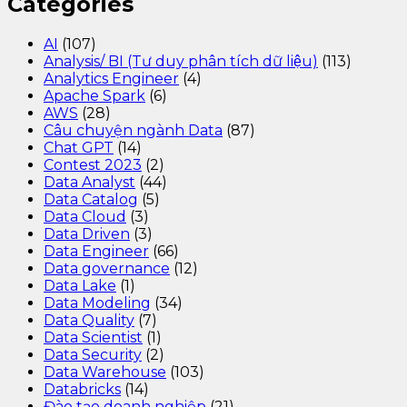
Categories
AI
(107)
Analysis/ BI (Tư duy phân tích dữ liệu)
(113)
Analytics Engineer
(4)
Apache Spark
(6)
AWS
(28)
Câu chuyện ngành Data
(87)
Chat GPT
(14)
Contest 2023
(2)
Data Analyst
(44)
Data Catalog
(5)
Data Cloud
(3)
Data Driven
(3)
Data Engineer
(66)
Data governance
(12)
Data Lake
(1)
Data Modeling
(34)
Data Quality
(7)
Data Scientist
(1)
Data Security
(2)
Data Warehouse
(103)
Databricks
(14)
Đào tạo doanh nghiệp
(21)