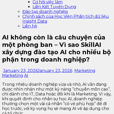
Cơ hội việc làm
Liên Kết Tuyển Dụng
Đào tạo doanh nghiệp
Chính sách của Học Viện Phân tích dữ liệu
Insight Data
Liên hệ
AI không còn là câu chuyện của
một phòng ban – Vì sao SkillAI
xây dựng đào tạo AI cho nhiều bộ
phận trong doanh nghiệp?
January 23, 2026
January 23, 2026
Marketing
Marketing
AI
Trong nhiều doanh nghiệp vừa và nhỏ, AI vẫn đang
được nhìn nhận như một kỹ năng “chuyên môn cao”,
chỉ dành cho IT, Data hoặc đôi khi là Marketing. Vì vậy,
khi quyết định cho nhân sự học AI, doanh nghiệp
thường chọn một vài cá nhân “có vẻ phù hợp” để đi
học trước, với kỳ vọng họ sẽ mang AI về áp dụng cho
cả tổ chức.