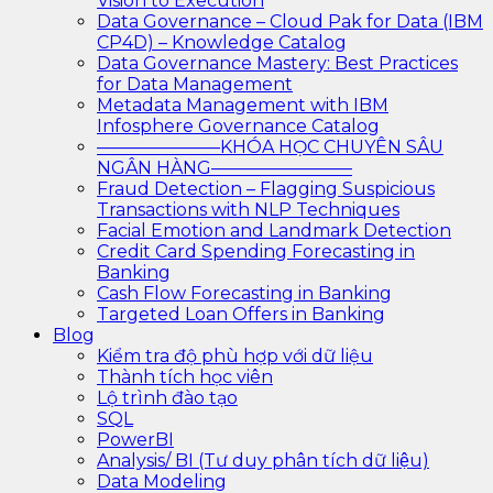
Vision to Execution
Data Governance – Cloud Pak for Data (IBM
CP4D) – Knowledge Catalog
Data Governance Mastery: Best Practices
for Data Management
Metadata Management with IBM
Infosphere Governance Catalog
———————KHÓA HỌC CHUYÊN SÂU
NGÂN HÀNG————————
Fraud Detection – Flagging Suspicious
Transactions with NLP Techniques
Facial Emotion and Landmark Detection
Credit Card Spending Forecasting in
Banking
Cash Flow Forecasting in Banking
Targeted Loan Offers in Banking
Blog
Kiểm tra độ phù hợp với dữ liệu
Thành tích học viên
Lộ trình đào tạo
SQL
PowerBI
Analysis/ BI (Tư duy phân tích dữ liệu)
Data Modeling