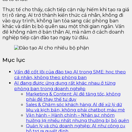
Thực tế cho thấy, cách tiếp cận này hiếm khi tạo ra giá
trị rõ ràng. AI trở thành kiến thức cá nhân, không đi
vào quy trình, không lan tỏa sang các phòng ban
khác và dần bị bỏ quên sau một thời gian ngắn. Vấn
đề không nằm ở bản thân AI, mà nằm ở cách doanh
nghiệp tiếp cận đào tạo ngay từ đầu.
Mục lục
Vấn đề cốt lõi của đào tạo AI trong SME: học theo
cá nhân, không theo phòng ban
AI đang được ứng dụng rất khác nhau ở từng
phòng ban trong doanh nghiệp
Marketing & Content: AI để tăng tốc, không
phải để thay thế tư duy
Sales & Chăm sóc khách hàng: AI để xử lý dữ
liệu và kịch bản, không phải chatbot màu mè
Vận hành – Hành chính – Nhân sự: nhóm
hưởng lợi nhiều nhất nhưng thường bị bỏ quên
Quản lý và chủ doanh nghiệp: AI như công cụ
hỗ trợ ra quyết định