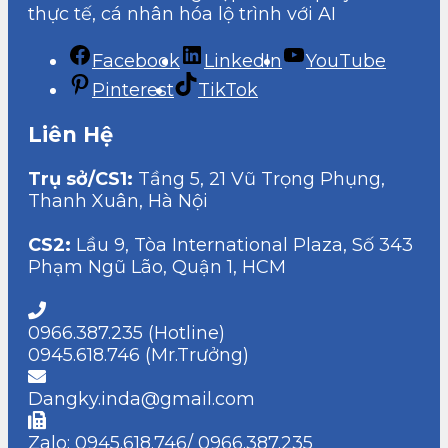
thực tế, cá nhân hóa lộ trình với AI
Facebook
LinkedIn
YouTube
Pinterest
TikTok
Liên Hệ
Trụ sở/CS1:
Tầng 5, 21 Vũ Trọng Phụng,
Thanh Xuân, Hà Nội
CS2:
Lầu 9, Tòa International Plaza, Số 343
Phạm Ngũ Lão, Quận 1, HCM
0966.387.235 (Hotline)
0945.618.746 (Mr.Trưởng)
Dangky.inda@gmail.com
Zalo: 0945.618.746/ 0966.387.235