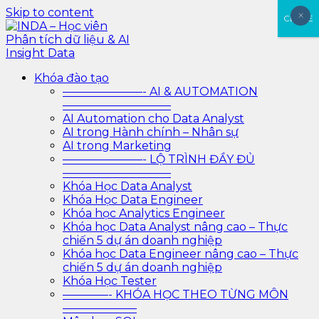
Skip to content
×
×
CLOSE
INDA – Học viên Phân tích dữ liệu & AI Insight Data
INDA – Học viện Đào tạo phân tích dữ liệu & AI chuyên
Khóa đào tạo
sâu cho ngành ngân hàng – bảo hiểm – chứng khoán
———————- AI & AUTOMATION
và doanh nghiệp với các project thực tế, cá nhân hóa
—————————–
lộ trình với AI
AI Automation cho Data Analyst
AI trong Hành chính – Nhân sự
AI trong Marketing
———————- LỘ TRÌNH ĐẦY ĐỦ
—————————–
Khóa Học Data Analyst
Khóa Học Data Engineer
Khóa học Analytics Engineer
Khóa học Data Analyst nâng cao – Thực
chiến 5 dự án doanh nghiệp
Khóa học Data Engineer nâng cao – Thực
chiến 5 dự án doanh nghiệp
Khóa Học Tester
————- KHÓA HỌC THEO TỪNG MÔN
——————–