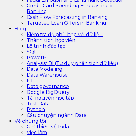
Credit Card Spending Forecasting in
Banking
Cash Flow Forecasting in Banking
Targeted Loan Offers in Banking
Blog
Kiểm tra độ phù hợp với dữ liệu
Thành tích học viên
Lộ trình đào tạo
SQL
PowerBI
Analysis/ BI (Tư duy phân tích dữ liệu)
Data Modeling
Data Warehouse
ETL
Data governance
Google BigQuery
Tài nguyên học tập
Test Data
Python
Câu chuyện ngành Data
Về chúng tôi
Giới thiệu về Inda
Việc làm