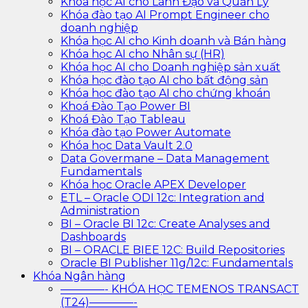
Khóa học AI cho Lãnh Đạo và Quản Lý
Khóa đào tạo AI Prompt Engineer cho
doanh nghiệp
Khóa học AI cho Kinh doanh và Bán hàng
Khóa học AI cho Nhân sự (HR)
Khóa học AI cho Doanh nghiệp sản xuất
Khóa học đào tạo AI cho bất động sản
Khóa học đào tạo AI cho chứng khoán
Khoá Đào Tạo Power BI
Khoá Đào Tạo Tableau
Khóa đào tạo Power Automate
Khóa học Data Vault 2.0
Data Govermane – Data Management
Fundamentals
Khóa học Oracle APEX Developer
ETL – Oracle ODI 12c: Integration and
Administration
BI – Oracle BI 12c: Create Analyses and
Dashboards
BI – ORACLE BIEE 12C: Build Repositories
Oracle BI Publisher 11g/12c: Fundamentals
Khóa Ngân hàng
————- KHÓA HỌC TEMENOS TRANSACT
(T24)————-