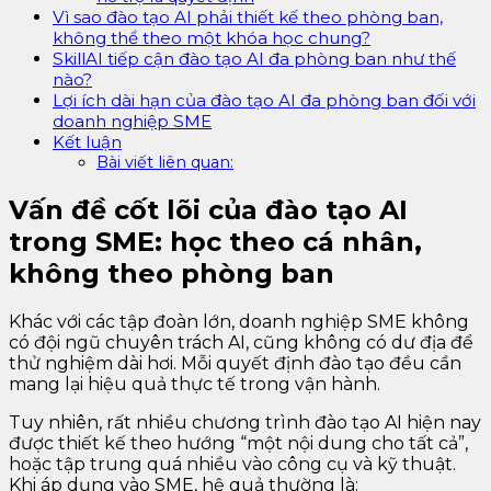
Vì sao đào tạo AI phải thiết kế theo phòng ban,
không thể theo một khóa học chung?
SkillAI tiếp cận đào tạo AI đa phòng ban như thế
nào?
Lợi ích dài hạn của đào tạo AI đa phòng ban đối với
doanh nghiệp SME
Kết luận
Bài viết liên quan:
Vấn đề cốt lõi của đào tạo AI
trong SME: học theo cá nhân,
không theo phòng ban
Khác với các tập đoàn lớn, doanh nghiệp SME không
có đội ngũ chuyên trách AI, cũng không có dư địa để
thử nghiệm dài hơi. Mỗi quyết định đào tạo đều cần
mang lại hiệu quả thực tế trong vận hành.
Tuy nhiên, rất nhiều chương trình đào tạo AI hiện nay
được thiết kế theo hướng “một nội dung cho tất cả”,
hoặc tập trung quá nhiều vào công cụ và kỹ thuật.
Khi áp dụng vào SME, hệ quả thường là: