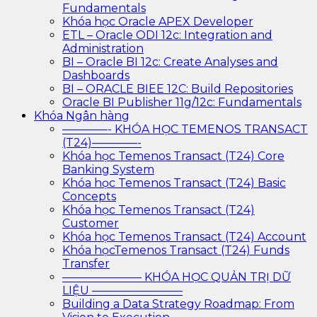
Fundamentals
Khóa học Oracle APEX Developer
ETL – Oracle ODI 12c: Integration and
Administration
BI – Oracle BI 12c: Create Analyses and
Dashboards
BI – ORACLE BIEE 12C: Build Repositories
Oracle BI Publisher 11g/12c: Fundamentals
Khóa Ngân hàng
————- KHÓA HỌC TEMENOS TRANSACT
(T24)————-
Khóa học Temenos Transact (T24) Core
Banking System
Khóa học Temenos Transact (T24) Basic
Concepts
Khóa học Temenos Transact (T24)
Customer
Khóa học Temenos Transact (T24) Account
Khóa họcTemenos Transact (T24) Funds
Transfer
——————— KHÓA HỌC QUẢN TRỊ DỮ
LIỆU ————————
Building a Data Strategy Roadmap: From