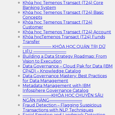
Khóa học Temenos Transact (T24) Core
Banking System
Khóa học Temenos Transact (T24) Basic
Concepts
Khóa học Temenos Transact (T24)
Customer
Khóa học Temenos Transact (T24) Account
Khóa họcTemenos Transact (T24) Funds
Transfer
——————— KHÓA HỌC QUẢN TRỊ DỮ
LIỆU ————————
Building a Data Strategy Roadmap: From
Vision to Execution
Data Governance – Cloud Pak for Data (IBM
CP4D) – Knowledge Catalog
Data Governance Mastery: Best Practices
for Data Management
Metadata Management with IBM
Infosphere Governance Catalog
———————KHÓA HỌC CHUYÊN SÂU
NGÂN HÀNG————————
Fraud Detection – Flagging Suspicious
Transactions with NLP Techniques
Facial Emotion and Landmark Detection