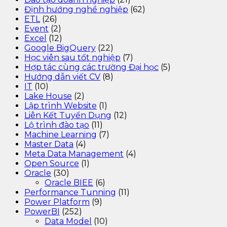
Định hướng nghề nghiệp
(62)
ETL
(26)
Event
(2)
Excel
(12)
Google BigQuery
(22)
Học viên sau tốt nghiệp
(7)
Hợp tác cùng các trường Đại học
(5)
Hướng dẫn viết CV
(8)
IT
(10)
Lake House
(2)
Lập trình Website
(1)
Liên Kết Tuyển Dụng
(12)
Lộ trình đào tạo
(11)
Machine Learning
(7)
Master Data
(4)
Meta Data Management
(4)
Open Source
(1)
Oracle
(30)
Oracle BIEE
(6)
Performance Tunning
(11)
Power Platform
(9)
PowerBI
(252)
Data Model
(10)