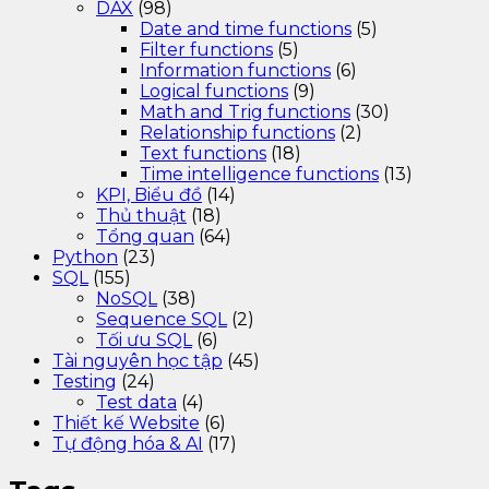
DAX
(98)
Date and time functions
(5)
Filter functions
(5)
Information functions
(6)
Logical functions
(9)
Math and Trig functions
(30)
Relationship functions
(2)
Text functions
(18)
Time intelligence functions
(13)
KPI, Biểu đồ
(14)
Thủ thuật
(18)
Tổng quan
(64)
Python
(23)
SQL
(155)
NoSQL
(38)
Sequence SQL
(2)
Tối ưu SQL
(6)
Tài nguyên học tập
(45)
Testing
(24)
Test data
(4)
Thiết kế Website
(6)
Tự động hóa & AI
(17)