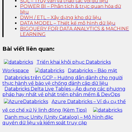
SQL – Truy vấn và thao tác với dữ liệu
POWER BI – Phân tích & trực quan hóa dữ
liệu
DWH / ETL – Xây dựng kho dữ liệu
DATA MODEL – Thiết kế mô hình dữ liệu
BIGQUERY FOR DATA ANALYTICS & MACHINE
LEARNING
Bài viết liên quan:
Triển khai khôi phục Databricks
Workspace
Databricks – Bảo mật
Databricks trên GCP – Hướng dẫn dành cho người
thực hành về bảo vệ chống đánh cắp dữ liệu
Databricks Delta Live Tables – Áp dụng các phương
pháp hay nhất về phát triển phần mềm & DevOps
Azure Databricks – Ví dụ cụ thể
về cơ chế xử lý linh động (Kèm Tips)
Danh mục Unity (Unity Catalog) – Mô hình đặc
quyền dữ liệu và kiểm soát truy cập