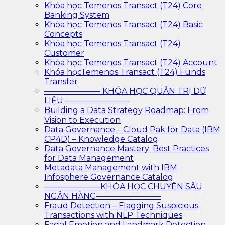
Khóa học Temenos Transact (T24) Core
Banking System
Khóa học Temenos Transact (T24) Basic
Concepts
Khóa học Temenos Transact (T24)
Customer
Khóa học Temenos Transact (T24) Account
Khóa họcTemenos Transact (T24) Funds
Transfer
——————— KHÓA HỌC QUẢN TRỊ DỮ
LIỆU ————————
Building a Data Strategy Roadmap: From
Vision to Execution
Data Governance – Cloud Pak for Data (IBM
CP4D) – Knowledge Catalog
Data Governance Mastery: Best Practices
for Data Management
Metadata Management with IBM
Infosphere Governance Catalog
———————KHÓA HỌC CHUYÊN SÂU
NGÂN HÀNG————————
Fraud Detection – Flagging Suspicious
Transactions with NLP Techniques
Facial Emotion and Landmark Detection