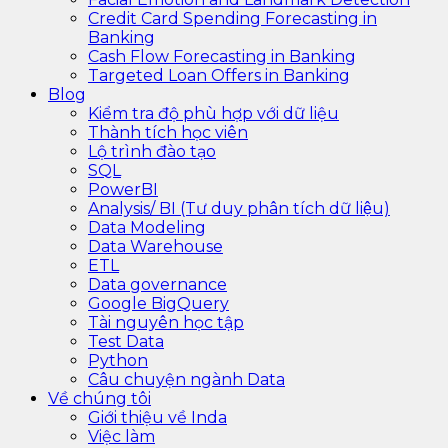
Credit Card Spending Forecasting in
Banking
Cash Flow Forecasting in Banking
Targeted Loan Offers in Banking
Blog
Kiểm tra độ phù hợp với dữ liệu
Thành tích học viên
Lộ trình đào tạo
SQL
PowerBI
Analysis/ BI (Tư duy phân tích dữ liệu)
Data Modeling
Data Warehouse
ETL
Data governance
Google BigQuery
Tài nguyên học tập
Test Data
Python
Câu chuyện ngành Data
Về chúng tôi
Giới thiệu về Inda
Việc làm