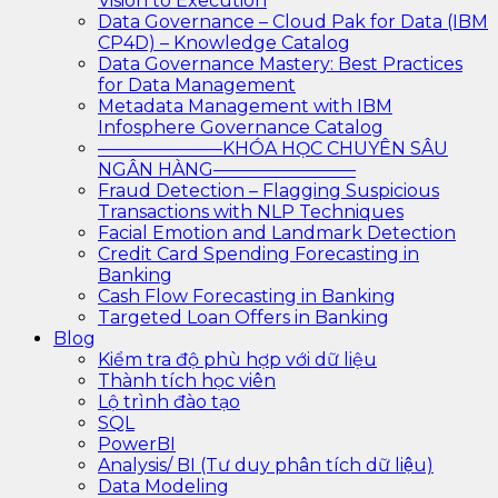
Vision to Execution
Data Governance – Cloud Pak for Data (IBM
CP4D) – Knowledge Catalog
Data Governance Mastery: Best Practices
for Data Management
Metadata Management with IBM
Infosphere Governance Catalog
———————KHÓA HỌC CHUYÊN SÂU
NGÂN HÀNG————————
Fraud Detection – Flagging Suspicious
Transactions with NLP Techniques
Facial Emotion and Landmark Detection
Credit Card Spending Forecasting in
Banking
Cash Flow Forecasting in Banking
Targeted Loan Offers in Banking
Blog
Kiểm tra độ phù hợp với dữ liệu
Thành tích học viên
Lộ trình đào tạo
SQL
PowerBI
Analysis/ BI (Tư duy phân tích dữ liệu)
Data Modeling