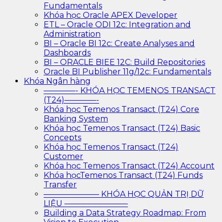
Fundamentals
Khóa học Oracle APEX Developer
ETL – Oracle ODI 12c: Integration and
Administration
BI – Oracle BI 12c: Create Analyses and
Dashboards
BI – ORACLE BIEE 12C: Build Repositories
Oracle BI Publisher 11g/12c: Fundamentals
Khóa Ngân hàng
————- KHÓA HỌC TEMENOS TRANSACT
(T24)————-
Khóa học Temenos Transact (T24) Core
Banking System
Khóa học Temenos Transact (T24) Basic
Concepts
Khóa học Temenos Transact (T24)
Customer
Khóa học Temenos Transact (T24) Account
Khóa họcTemenos Transact (T24) Funds
Transfer
——————— KHÓA HỌC QUẢN TRỊ DỮ
LIỆU ————————
Building a Data Strategy Roadmap: From