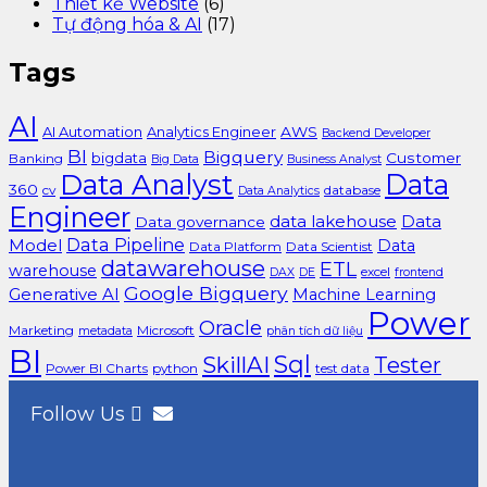
Thiết kế Website
(6)
Tự động hóa & AI
(17)
Tags
AI
AI Automation
Analytics Engineer
AWS
Backend Developer
BI
Bigquery
bigdata
Customer
Banking
Big Data
Business Analyst
Data Analyst
Data
360
cv
database
Data Analytics
Engineer
data lakehouse
Data
Data governance
Data Pipeline
Model
Data
Data Platform
Data Scientist
datawarehouse
ETL
warehouse
excel
DAX
DE
frontend
Google Bigquery
Generative AI
Machine Learning
Power
Oracle
Marketing
Microsoft
metadata
phân tích dữ liệu
BI
Sql
SkillAI
Tester
Power BI Charts
python
test data
Follow Us