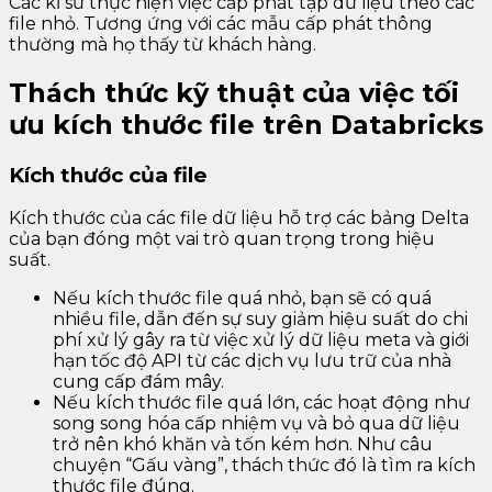
Các kĩ sư thực hiện việc cấp phát tập dữ liệu theo các
file nhỏ. Tương ứng với các mẫu cấp phát thông
thường mà họ thấy từ khách hàng.
Thách thức kỹ thuật của việc tối
ưu kích thước file trên Databricks
Kích thước của file
Kích thước của các file dữ liệu hỗ trợ các bảng Delta
của bạn đóng một vai trò quan trọng trong hiệu
suất.
Nếu kích thước file quá nhỏ, bạn sẽ có quá
nhiều file, dẫn đến sự suy giảm hiệu suất do chi
phí xử lý gây ra từ việc xử lý dữ liệu meta và giới
hạn tốc độ API từ các dịch vụ lưu trữ của nhà
cung cấp đám mây.
Nếu kích thước file quá lớn, các hoạt động như
song song hóa cấp nhiệm vụ và bỏ qua dữ liệu
trở nên khó khăn và tốn kém hơn. Như câu
chuyện “Gấu vàng”, thách thức đó là tìm ra kích
thước file đúng.