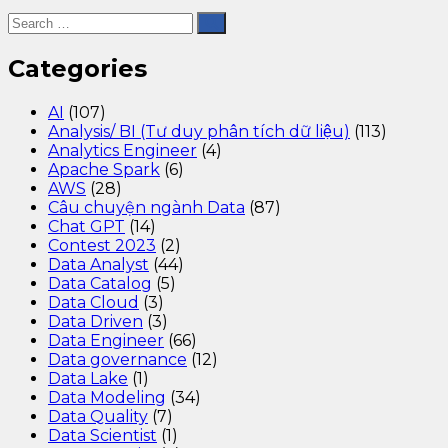
Categories
AI
(107)
Analysis/ BI (Tư duy phân tích dữ liệu)
(113)
Analytics Engineer
(4)
Apache Spark
(6)
AWS
(28)
Câu chuyện ngành Data
(87)
Chat GPT
(14)
Contest 2023
(2)
Data Analyst
(44)
Data Catalog
(5)
Data Cloud
(3)
Data Driven
(3)
Data Engineer
(66)
Data governance
(12)
Data Lake
(1)
Data Modeling
(34)
Data Quality
(7)
Data Scientist
(1)