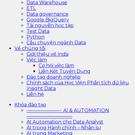
Data Warehouse
ETL
Data governance
Google BigQuery
Tài nguyên học tập
Test Data
Python
Câu chuyện ngành Data
Về chúng tôi
Giới thiệu về Inda
Việc làm
Cơ hội việc làm
Liên Kết Tuyển Dụng
Đào tạo doanh nghiệp
Chính sách của Học Viện Phân tích dữ liệu
Insight Data
Liên hệ
Khóa đào tạo
———————- AI & AUTOMATION
—————————–
AI Automation cho Data Analyst
AI trong Hành chính – Nhân sự
AI trong Marketing