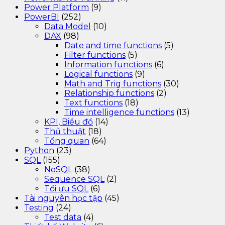
Power Platform
(9)
PowerBI
(252)
Data Model
(10)
DAX
(98)
Date and time functions
(5)
Filter functions
(5)
Information functions
(6)
Logical functions
(9)
Math and Trig functions
(30)
Relationship functions
(2)
Text functions
(18)
Time intelligence functions
(13)
KPI, Biểu đồ
(14)
Thủ thuật
(18)
Tổng quan
(64)
Python
(23)
SQL
(155)
NoSQL
(38)
Sequence SQL
(2)
Tối ưu SQL
(6)
Tài nguyên học tập
(45)
Testing
(24)
Test data
(4)