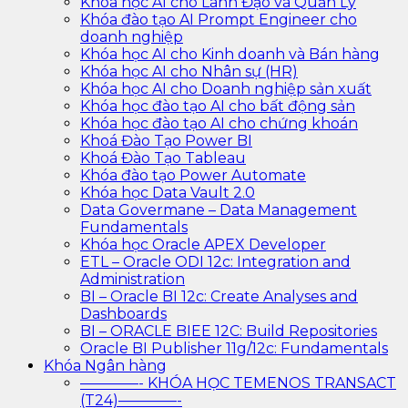
Khóa học AI cho Lãnh Đạo và Quản Lý
Khóa đào tạo AI Prompt Engineer cho
doanh nghiệp
Khóa học AI cho Kinh doanh và Bán hàng
Khóa học AI cho Nhân sự (HR)
Khóa học AI cho Doanh nghiệp sản xuất
Khóa học đào tạo AI cho bất động sản
Khóa học đào tạo AI cho chứng khoán
Khoá Đào Tạo Power BI
Khoá Đào Tạo Tableau
Khóa đào tạo Power Automate
Khóa học Data Vault 2.0
Data Govermane – Data Management
Fundamentals
Khóa học Oracle APEX Developer
ETL – Oracle ODI 12c: Integration and
Administration
BI – Oracle BI 12c: Create Analyses and
Dashboards
BI – ORACLE BIEE 12C: Build Repositories
Oracle BI Publisher 11g/12c: Fundamentals
Khóa Ngân hàng
————- KHÓA HỌC TEMENOS TRANSACT
(T24)————-