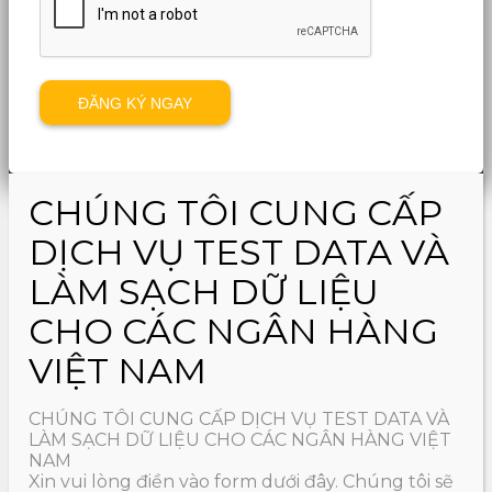
CHÚNG TÔI CUNG CẤP
DỊCH VỤ TEST DATA VÀ
LÀM SẠCH DỮ LIỆU
CHO CÁC NGÂN HÀNG
VIỆT NAM
CHÚNG TÔI CUNG CẤP DỊCH VỤ TEST DATA VÀ
LÀM SẠCH DỮ LIỆU CHO CÁC NGÂN HÀNG VIỆT
NAM
Xin vui lòng điền vào form dưới đây. Chúng tôi sẽ