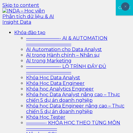
Skip to content
×
×
CLOSE
INDA – Học viên Phân tích dữ liệu & AI Insight Data
INDA – Học viện Đào tạo phân tích dữ liệu & AI chuyên
Khóa đào tạo
sâu cho ngành ngân hàng – bảo hiểm – chứng khoán
———————- AI & AUTOMATION
và doanh nghiệp với các project thực tế, cá nhân hóa
—————————–
lộ trình với AI
AI Automation cho Data Analyst
AI trong Hành chính – Nhân sự
AI trong Marketing
———————- LỘ TRÌNH ĐẦY ĐỦ
—————————–
Khóa Học Data Analyst
Khóa Học Data Engineer
Khóa học Analytics Engineer
Khóa học Data Analyst nâng cao – Thực
chiến 5 dự án doanh nghiệp
Khóa học Data Engineer nâng cao – Thực
chiến 5 dự án doanh nghiệp
Khóa Học Tester
————- KHÓA HỌC THEO TỪNG MÔN
——————–