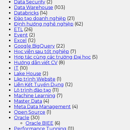
Data Security
(2)
Data Warehouse
(103)
Databricks
(14)
Đào tạo doanh nghiệp
(21)
Định hướng nghề nghiệp
(62)
ETL
(26)
Event
(2)
Excel
(12)
Google BigQuery
(22)
Học viên sau tốt nghiệp
(7)
Hợp tác cùng các trường Đại học
(5)
Hướng dẫn viết CV
(8)
IT
(10)
Lake House
(2)
Lập trình Website
(1)
Liên Kết Tuyển Dụng
(12)
Lộ trình đào tạo
(11)
Machine Learning
(7)
Master Data
(4)
Meta Data Management
(4)
Open Source
(1)
Oracle
(30)
Oracle BIEE
(6)
Performance Tunning
(11)