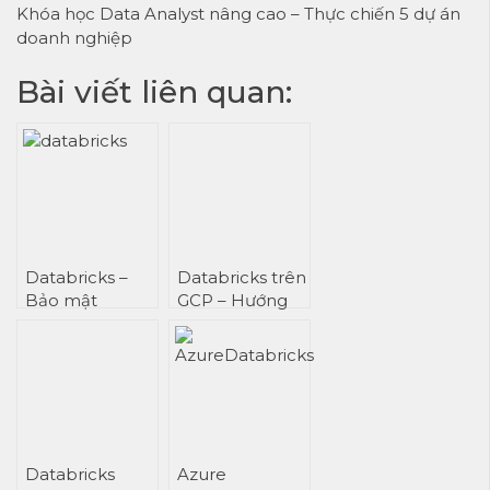
Khóa học Data Analyst nâng cao – Thực chiến 5 dự án
doanh nghiệp
Bài viết liên quan:
Databricks –
Databricks trên
Bảo mật
GCP – Hướng
dẫn dành cho
người thực
hành về bảo vệ
chống đánh
cắp dữ liệu
Databricks
Azure