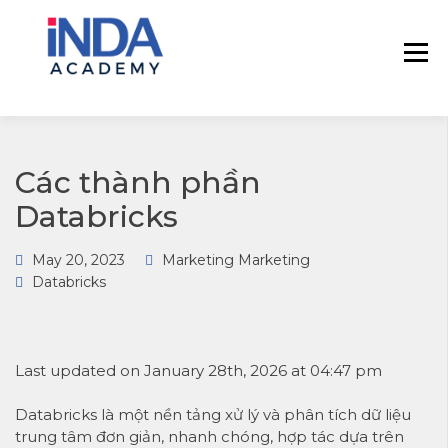
INDA – Học viện Đào tạo phân tích dữ
INDA – HỌC VIÊN
liệu & AI chuyên sâu cho ngành ngân
PHÂN TÍCH DỮ
hàng – bảo hiểm – chứng khoán và
LIỆU & AI INSIGHT
doanh nghiệp với các project thực tế,
DATA
cá nhân hóa lộ trình với AI
Các thành phần
Databricks
May 20, 2023
Marketing Marketing
Databricks
Last updated on January 28th, 2026 at 04:47 pm
Databricks là một nền tảng xử lý và phân tích dữ liệu
trung tâm đơn giản, nhanh chóng, hợp tác dựa trên