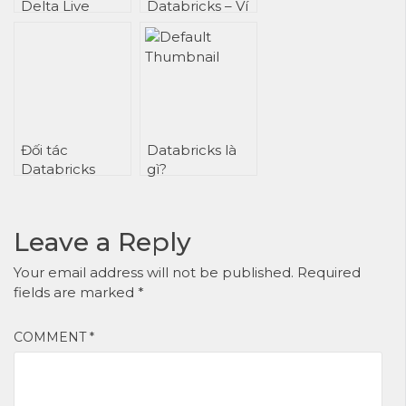
Delta Live
Databricks – Ví
Tables – Áp
dụ cụ thể về cơ
dụng các
chế xử lý linh
phương pháp
động (Kèm
hay nhất về
Tips)
phát triển phần
mềm &
DevOps
Đối tác
Databricks là
Databricks
gì?
Leave a Reply
Your email address will not be published.
Required
fields are marked
*
COMMENT
*