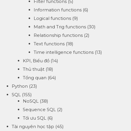
Filter functions
(5)
Information functions
(6)
Logical functions
(9)
Math and Trig functions
(30)
Relationship functions
(2)
Text functions
(18)
Time intelligence functions
(13)
KPI, Biểu đồ
(14)
Thủ thuật
(18)
Tổng quan
(64)
Python
(23)
SQL
(155)
NoSQL
(38)
Sequence SQL
(2)
Tối ưu SQL
(6)
Tài nguyên học tập
(45)