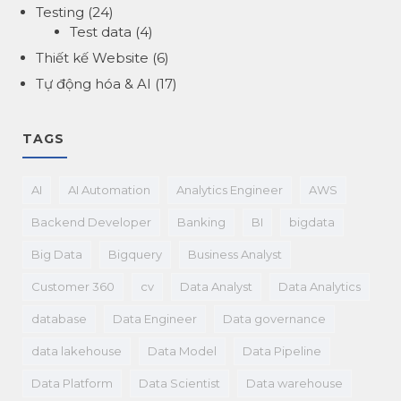
Testing
(24)
Test data
(4)
Thiết kế Website
(6)
Tự động hóa & AI
(17)
TAGS
AI
AI Automation
Analytics Engineer
AWS
Backend Developer
Banking
BI
bigdata
Big Data
Bigquery
Business Analyst
Customer 360
cv
Data Analyst
Data Analytics
database
Data Engineer
Data governance
data lakehouse
Data Model
Data Pipeline
Data Platform
Data Scientist
Data warehouse