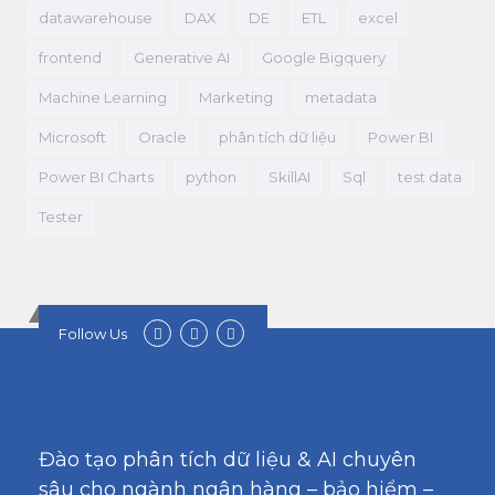
datawarehouse
DAX
DE
ETL
excel
frontend
Generative AI
Google Bigquery
Machine Learning
Marketing
metadata
Microsoft
Oracle
phân tích dữ liệu
Power BI
Power BI Charts
python
SkillAI
Sql
test data
Tester
Follow Us
Đào tạo phân tích dữ liệu & AI chuyên
sâu cho ngành ngân hàng – bảo hiểm –