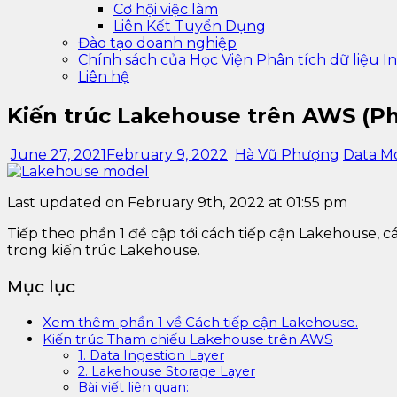
Cơ hội việc làm
Liên Kết Tuyển Dụng
Đào tạo doanh nghiệp
Chính sách của Học Viện Phân tích dữ liệu In
Liên hệ
Kiến trúc Lakehouse trên AWS (Ph
June 27, 2021
February 9, 2022
Hà Vũ Phượng
Data M
Last updated on February 9th, 2022 at 01:55 pm
Tiếp theo phần 1 đề cập tới cách tiếp cận Lakehouse, c
trong kiến ​​trúc Lakehouse.
Mục lục
Xem thêm phần 1 về Cách tiếp cận Lakehouse.
Kiến trúc Tham chiếu Lakehouse trên AWS
1. Data Ingestion Layer
2. Lakehouse Storage Layer
Bài viết liên quan: