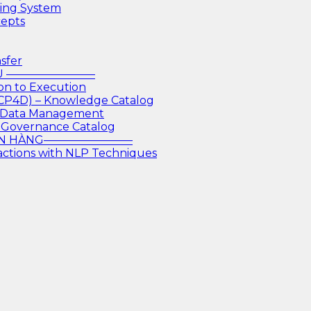
king System
cepts
sfer
IỆU ————————
on to Execution
 CP4D) – Knowledge Catalog
or Data Management
 Governance Catalog
GÂN HÀNG————————
actions with NLP Techniques