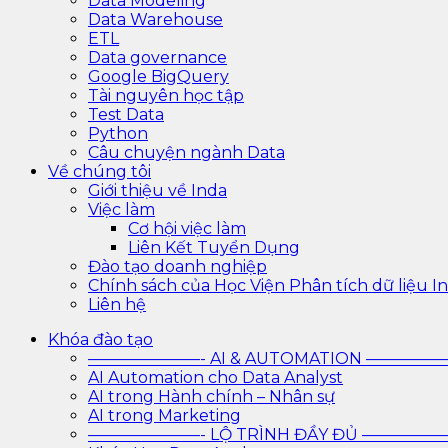
Data Modeling
Data Warehouse
ETL
Data governance
Google BigQuery
Tài nguyên học tập
Test Data
Python
Câu chuyện ngành Data
Về chúng tôi
Giới thiệu về Inda
Việc làm
Cơ hội việc làm
Liên Kết Tuyển Dụng
Đào tạo doanh nghiệp
Chính sách của Học Viện Phân tích dữ liệu In
Liên hệ
Khóa đào tạo
———————- AI & AUTOMATION ————
AI Automation cho Data Analyst
AI trong Hành chính – Nhân sự
AI trong Marketing
———————- LỘ TRÌNH ĐẦY ĐỦ ————