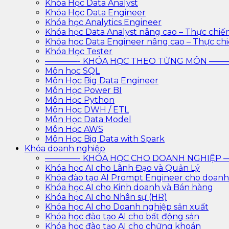
Khóa Học Data Analyst
Khóa Học Data Engineer
Khóa học Analytics Engineer
Khóa học Data Analyst nâng cao – Thực chiế
Khóa học Data Engineer nâng cao – Thực ch
Khóa Học Tester
————- KHÓA HỌC THEO TỪNG MÔN —
Môn học SQL
Môn Học Big Data Engineer
Môn Học Power BI
Môn Học Python
Môn Học DWH / ETL
Môn Học Data Model
Môn Học AWS
Môn Học Big Data with Spark
Khóa doanh nghiệp
————- KHÓA HỌC CHO DOANH NGHIỆ
Khóa học AI cho Lãnh Đạo và Quản Lý
Khóa đào tạo AI Prompt Engineer cho doanh
Khóa học AI cho Kinh doanh và Bán hàng
Khóa học AI cho Nhân sự (HR)
Khóa học AI cho Doanh nghiệp sản xuất
Khóa học đào tạo AI cho bất động sản
Khóa học đào tạo AI cho chứng khoán