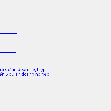
 sâu cho ngành ngân hàng – bảo hiểm – chứng khoán và d
—————–
—————–
n 5 dự án doanh nghiệp
iến 5 dự án doanh nghiệp
—————–