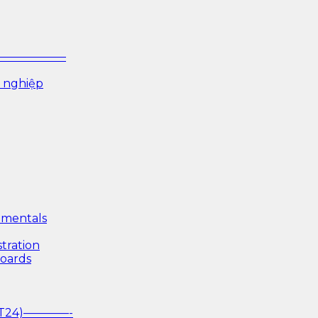
P ——————–
 nghiệp
mentals
tration
boards
(T24)————-