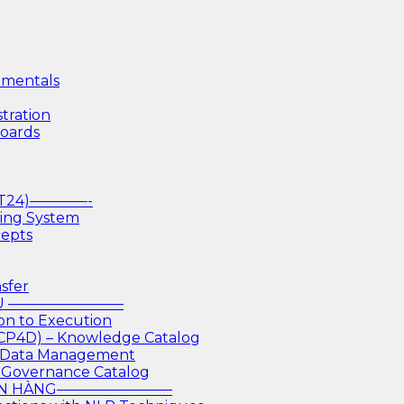
mentals
tration
boards
(T24)————-
king System
cepts
sfer
IỆU ————————
on to Execution
 CP4D) – Knowledge Catalog
or Data Management
 Governance Catalog
GÂN HÀNG————————