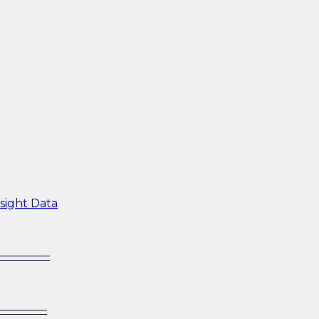
sight Data
—————–
—————–