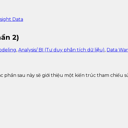
sight Data
ần 2)
odeling
,
Analysis/ BI (Tư duy phân tích dữ liệu)
,
Data Wa
ác phần sau này sẽ giới thiệu một kiến ​​trúc tham chiếu