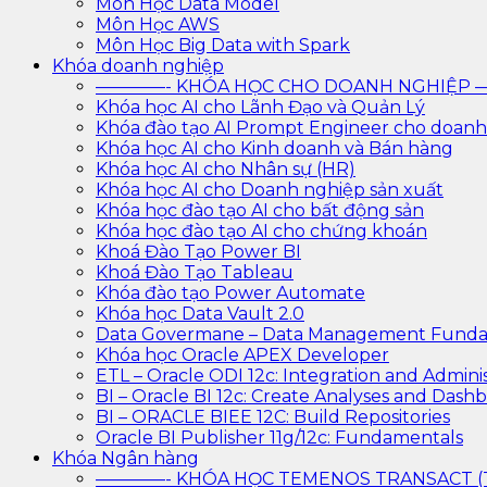
Môn Học Data Model
Môn Học AWS
Môn Học Big Data with Spark
Khóa doanh nghiệp
————- KHÓA HỌC CHO DOANH NGHIỆ
Khóa học AI cho Lãnh Đạo và Quản Lý
Khóa đào tạo AI Prompt Engineer cho doanh
Khóa học AI cho Kinh doanh và Bán hàng
Khóa học AI cho Nhân sự (HR)
Khóa học AI cho Doanh nghiệp sản xuất
Khóa học đào tạo AI cho bất động sản
Khóa học đào tạo AI cho chứng khoán
Khoá Đào Tạo Power BI
Khoá Đào Tạo Tableau
Khóa đào tạo Power Automate
Khóa học Data Vault 2.0
Data Govermane – Data Management Funda
Khóa học Oracle APEX Developer
ETL – Oracle ODI 12c: Integration and Adminis
BI – Oracle BI 12c: Create Analyses and Dash
BI – ORACLE BIEE 12C: Build Repositories
Oracle BI Publisher 11g/12c: Fundamentals
Khóa Ngân hàng
————- KHÓA HỌC TEMENOS TRANSACT 