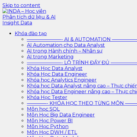
Skip to content
INDA – Học viên Phân tích dữ liệu & AI Insight Data
INDA – Học viện Đào tạo phân tích dữ liệu & AI chuyên
Khóa đào tạo
trình với AI
———————- AI & AUTOMATION ————
AI Automation cho Data Analyst
AI trong Hành chính – Nhân sự
AI trong Marketing
———————- LỘ TRÌNH ĐẦY ĐỦ ————
Khóa Học Data Analyst
Khóa Học Data Engineer
Khóa học Analytics Engineer
Khóa học Data Analyst nâng cao – Thực chiế
Khóa học Data Engineer nâng cao – Thực ch
Khóa Học Tester
————- KHÓA HỌC THEO TỪNG MÔN —
Môn học SQL
Môn Học Big Data Engineer
Môn Học Power BI
Môn Học Python
Môn Học DWH / ETL