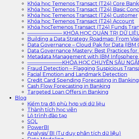
Khóa học Temenos Transact (T24) Core Ban
Khóa học Temenos Transact (T24) Basic Con
Khóa học Temenos Transact (T24) Customer
Khóa học Temenos Transact (T24) Account
Khóa họcTemenos Transact (T24) Funds Tran
——————— KHÓA HỌC QUẢN TRỊ DỮ L
Building a Data Strategy Roadmap: From Visi
Data Governance – Cloud Pak for Data (IBM
Data Governance Mastery: Best Practices f
Metadata Management with IBM Infosphere
———————KHÓA HỌC CHUYÊN SÂU N
Fraud Detection – Flagging Suspicious Trans
Facial Emotion and Landmark Detection
Credit Card Spending Forecasting in Banking
Cash Flow Forecasting in Banking
Targeted Loan Offers in Banking
Blog
Kiểm tra độ phù hợp với dữ liệu
Thành tích học viên
Lộ trình đào tạo
SQL
PowerBI
Analysis/ BI (Tư duy phân tích dữ liệu)