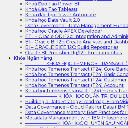
Khoá Đào Tạo Power BI
Khoá Đào Tạo Tableau
Khóa đào tạo Power Automate
Khóa học Data Vault 2.0
Data Govermane – Data Management Funda
Khóa học Oracle APEX Developer
ETL – Oracle ODI 12c: Integration and Adminis
BI – Oracle BI 12c: Create Analyses and Dash
BI – ORACLE BIEE 12C: Build Repositories
Oracle BI Publisher 11g/12c: Fundamentals
Khóa Ngân hàng
————- KHÓA HỌC TEMENOS TRANSACT 
Khóa học Temenos Transact (T24) Core Ban
Khóa học Temenos Transact (T24) Basic Con
Khóa học Temenos Transact (T24) Customer
Khóa học Temenos Transact (T24) Account
Khóa họcTemenos Transact (T24) Funds Tran
——————— KHÓA HỌC QUẢN TRỊ DỮ L
Building a Data Strategy Roadmap: From Visi
Data Governance – Cloud Pak for Data (IBM
Data Governance Mastery: Best Practices f
Metadata Management with IBM Infosphere
———————KHÓA HỌC CHUYÊN SÂU N